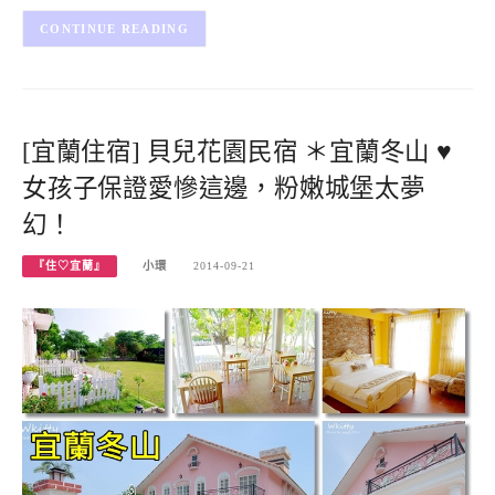
CONTINUE READING
[宜蘭住宿] 貝兒花園民宿 ＊宜蘭冬山 ♥
女孩子保證愛慘這邊，粉嫩城堡太夢
幻！
『住♡宜蘭』
小環
2014-09-21