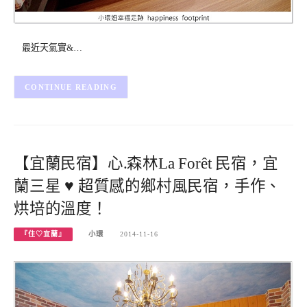
最近天氣實&…
CONTINUE READING
【宜蘭民宿】心.森林La Forêt 民宿，宜
蘭三星 ♥ 超質感的鄉村風民宿，手作、
烘培的溫度！
『住♡宜蘭』
小環
2014-11-16