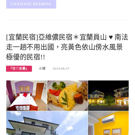
CONTINUE READING
[宜蘭民宿]亞維儂民宿＊宜蘭員山 ♥ 南法
走一趟不用出國，亮黃色依山傍水風景
極優的民宿!!
『住♡宜蘭』
小環
2014-08-27