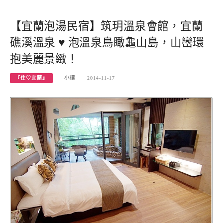
【宜蘭泡湯民宿】筑玥溫泉會館，宜蘭
礁溪溫泉 ♥ 泡溫泉鳥瞰龜山島，山巒環
抱美麗景緻！
『住♡宜蘭』
小環
2014-11-17