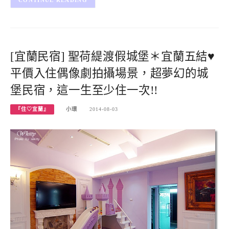
[宜蘭民宿] 聖荷緹渡假城堡＊宜蘭五結♥
平價入住偶像劇拍攝場景，超夢幻的城
堡民宿，這一生至少住一次!!
『住♡宜蘭』
小環
2014-08-03