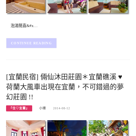
泡湯簡直&#x…
CONTINUE READING
[宜蘭民宿] 倆仙沐田莊園＊宜蘭礁溪 ♥
荷蘭大風車出現在宜蘭，不可錯過的夢
幻莊園 !!
『住♡宜蘭』
小環
2014-08-12