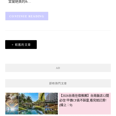
宜蘭絕美的&…
CONTINUE READING
文
較舊的文章
章
導
覽
AD
即時熱門文章
【2026台南住宿推薦】台南飯店12間
必住!平價CP高不踩雷,看完就訂房!
(線上：9)