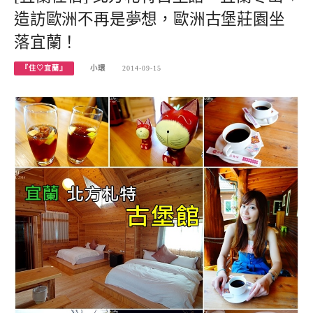
造訪歐洲不再是夢想，歐洲古堡莊園坐
落宜蘭！
『住♡宜蘭』
小環
2014-09-15