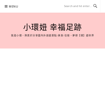
Skip
MENU
to
content
小環妞 幸福足跡
我是小環，熱衷於分享國內外旅遊景點/美食/住宿，夢想【環】遊世界