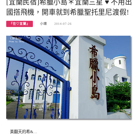
[宜蘭民宿]希臘小島＊宜蘭三星 ♥ 不用出
國搭飛機，開車就到希臘聖托里尼渡假!
『住♡宜蘭』
小環
2014-07-26
美翻天的希&…