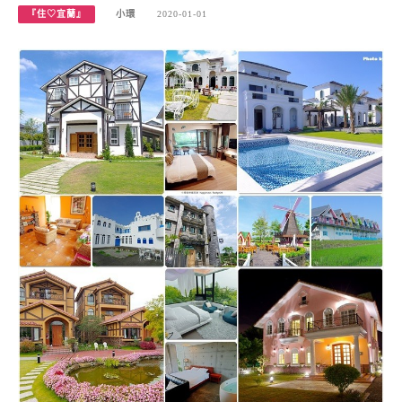
『住♡宜蘭』
小環
2020-01-01