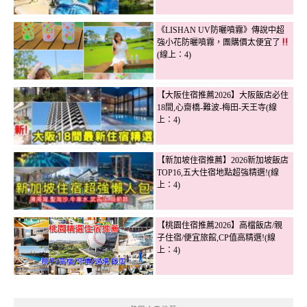
《LISHAN UV防曬噴霧》傳說中超
強小花防曬噴霧，團購價太便宜了
(線上：4)
【大阪住宿推薦2026】大阪飯店必住
18間,心齋橋-難波-梅田-天王寺(線
上：4)
【新加坡住宿推薦】2026新加坡飯店
TOP16,五大住宿地點超強精選!(線
上：4)
【桃園住宿推薦2026】高檔飯店/親
子住宿/便宜旅館,CP值高精選!(線
上：4)