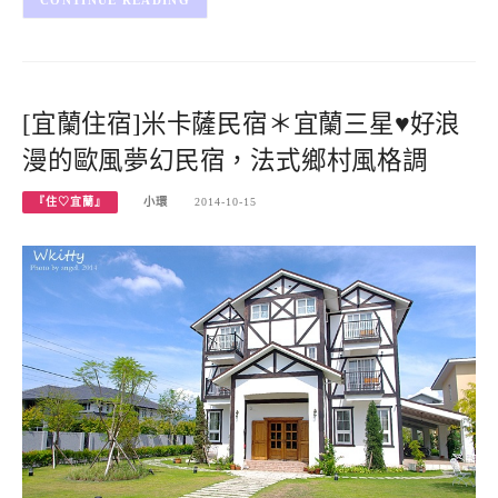
CONTINUE READING
[宜蘭住宿]米卡薩民宿＊宜蘭三星♥好浪
漫的歐風夢幻民宿，法式鄉村風格調
『住♡宜蘭』
小環
2014-10-15