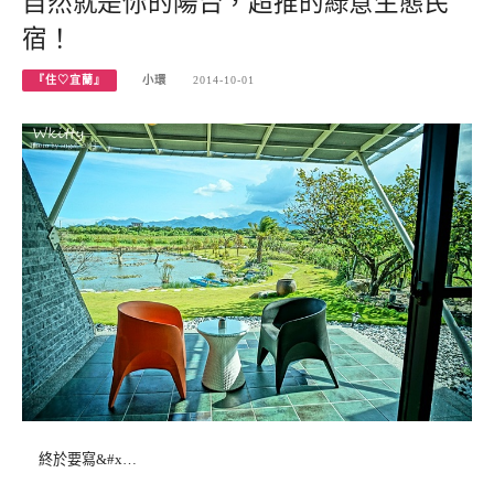
自然就是你的陽台，超推的綠意生態民
宿！
『住♡宜蘭』
小環
2014-10-01
終於要寫&#x…