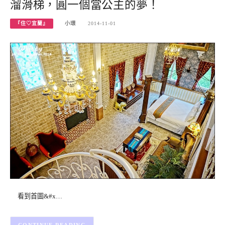
溜滑梯，圓一個當公主的夢！
『住♡宜蘭』
小環
2014-11-01
看到首圖&#x…