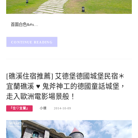
首圖白色&#x…
CONTINUE READING
[礁溪住宿推薦] 艾德堡德國城堡民宿＊
宜蘭礁溪 ♥ 鬼斧神工的德國童話城堡，
走入歐洲電影場景般！
『住♡宜蘭』
小環
2014-10-09