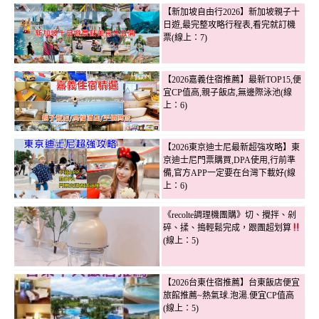
【新加坡自由行2026】新加坡親子十
日遊,最完整攻略行程表,看完就訂機
票(線上：7)
【2026嘉義住宿推薦】最新TOP15,便
宜CP值高,親子飯店,無邊際泳池(線
上：6)
【2026東京迪士尼最新超強攻略】東
京迪士尼門票購買,DPA使用,行前準
備,官方APP一定要在台灣下載好(線
上：6)
《recolte調理機團購》切、攪拌、剁
碎、揉、搗輕鬆完成，跟團超划算
(線上：5)
【2026台東住宿推薦】台東飯店便宜
旅館推薦~熱氣球.泡湯.便宜CP值高
(線上：5)