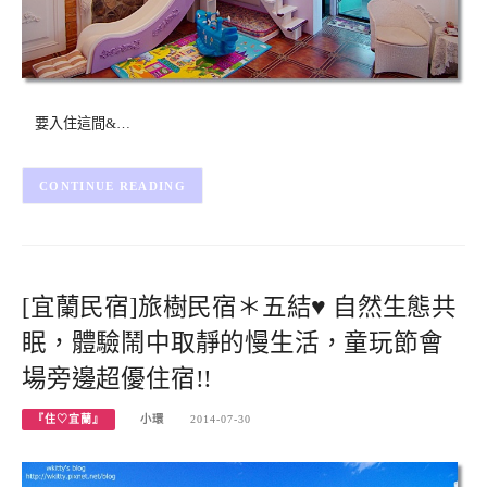
要入住這間&…
CONTINUE READING
[宜蘭民宿]旅樹民宿＊五結♥ 自然生態共
眠，體驗鬧中取靜的慢生活，童玩節會
場旁邊超優住宿!!
『住♡宜蘭』
小環
2014-07-30