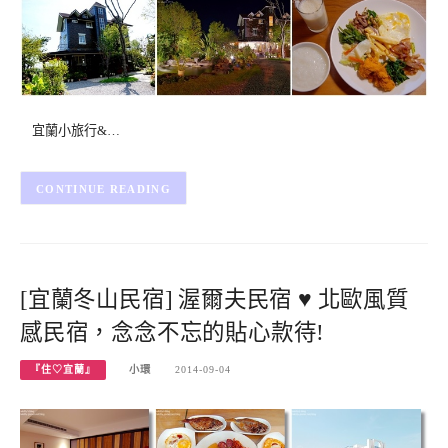
宜蘭小旅行&…
CONTINUE READING
[宜蘭冬山民宿] 渥爾夫民宿 ♥ 北歐風質
感民宿，念念不忘的貼心款待!
『住♡宜蘭』
小環
2014-09-04