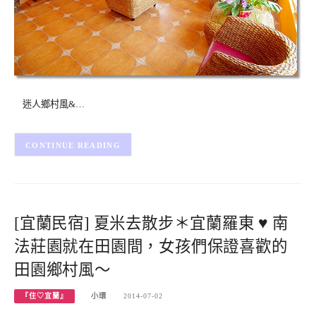
迷人鄉村風&…
CONTINUE READING
[宜蘭民宿] 夏米去散步＊宜蘭羅東 ♥ 南
法莊園就在田園間，女孩們保證喜歡的
田園鄉村風～
『住♡宜蘭』
小環
2014-07-02