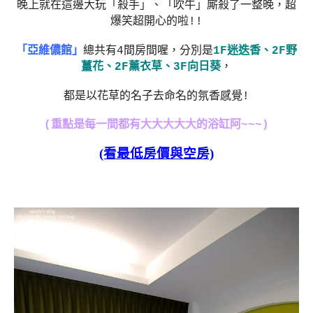
晚上就在這邊大玩「殺手」、「吹牛」廝殺了一整晚，超
爆笑超開心的啦!!
「亞維儂館」
總共有4間房間喔，分別是
1F迷迭香、2F野
薑花、2F薰衣草、3F向日葵
，
都是以花草的名子去命名的氛香感覺!
(重點是每一間都有大大大大大的浴缸阿~~~)
(看最低房價與空房)