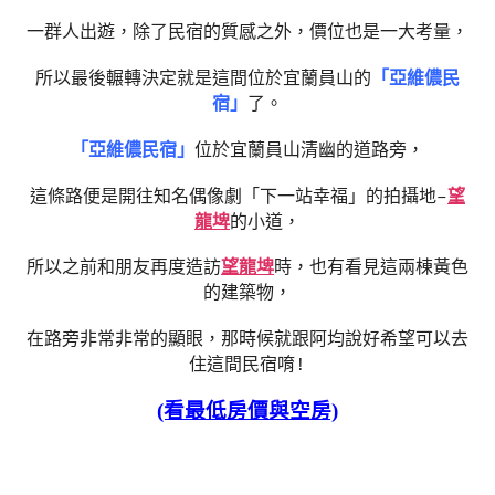
一群人出遊，除了民宿的質感之外，價位也是一大考量，
所以最後輾轉決定就是這間位於宜蘭員山的
「亞維儂民
宿」
了。
「亞維儂民宿」
位於宜蘭員山清幽的道路旁，
這條路便是開往知名偶像劇「下一站幸福」的拍攝地–
望
龍埤
的小道，
所以之前和朋友再度造訪
望龍埤
時，也有看見這兩棟黃色
的建築物，
在路旁非常非常的顯眼，那時候就跟阿均說好希望可以去
住這間民宿唷!
(看最低房價與空房)