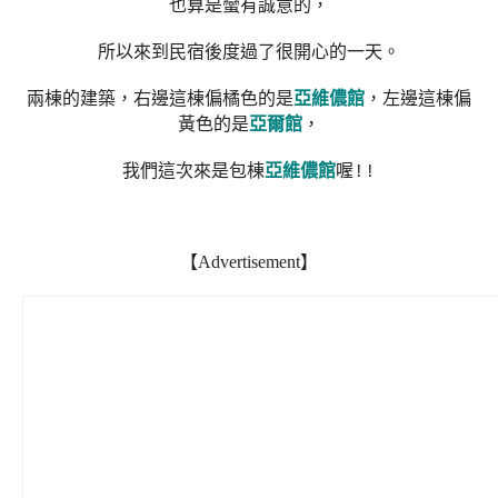
也算是蠻有誠意的，
所以來到民宿後度過了很開心的一天。
兩棟的建築，右邊這棟偏橘色的是
亞維儂館
，左邊這棟偏
黃色的是
亞爾館
，
我們這次來是包棟
亞維儂館
喔!!
【Advertisement】