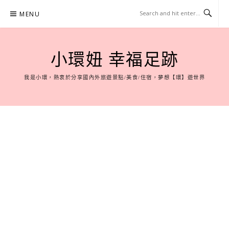
Skip
MENU
to
content
小環妞 幸福足跡
我是小環，熱衷於分享國內外旅遊景點/美食/住宿，夢想【環】遊世界