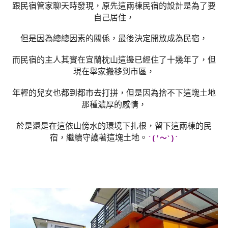
跟民宿管家聊天時發現，原先這兩棟民宿的設計是為了要
自己居住，
但是因為總總因素的關係，最後決定開放成為民宿，
而民宿的主人其實在宜蘭枕山這邊已經住了十幾年了，但
現在舉家搬移到市區，
年輕的兒女也都到都市去打拼，但是因為捨不下這塊土地
那種濃厚的感情，
於是還是在這依山傍水的環境下扎根，留下這兩棟的民
宿，繼續守護著這塊土地。
ˋ
(′
～
‵
)
ˊ