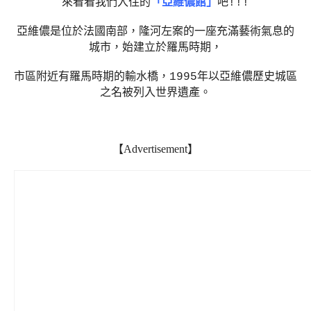
來看看我們入住的
「亞維儂館」
吧!!!
亞維儂是位於法國南部，隆河左案的一座充滿藝術氣息的
城市，始建立於羅馬時期，
市區附近有羅馬時期的輸水橋，1995年以亞維儂歷史城區
之名被列入世界遺產。
【Advertisement】