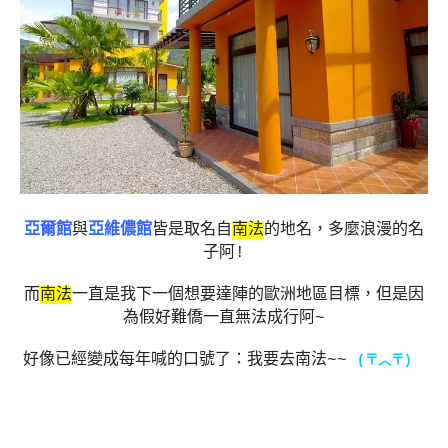
亞爾館
與
亞維儂館
皆是取名自
南法
的地名，多麼浪漫的名
子阿!
而
南法
一直是我下一個想要達陣的歐洲地區目標，但是因
為假好難僑一直無法成行阿~
好像已經變成每年喊的口號了：我要去南法~~
(
〒︿〒
)