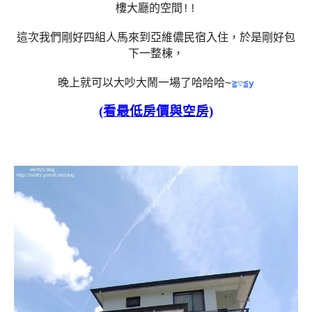
樓大廳的空間!!
這次我們剛好四組人馬來到亞維儂民宿入住，於是剛好包
下一整棟，
晚上就可以大吵大鬧一場了哈哈哈~
≧▽≦
y
(看最低房價與空房)