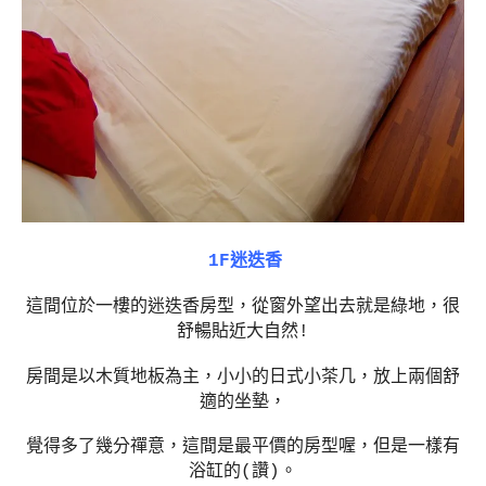
1F迷迭香
這間位於一樓的迷迭香房型，從窗外望出去就是綠地，很
舒暢貼近大自然!
房間是以木質地板為主，小小的日式小茶几，放上兩個舒
適的坐墊，
覺得多了幾分禪意，這間是最平價的房型喔，但是一樣有
浴缸的(讚)。