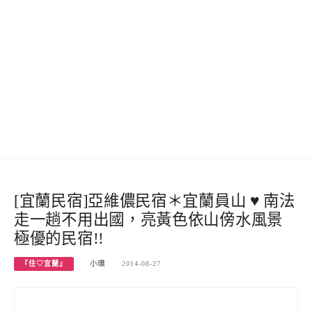
[宜蘭民宿]亞維儂民宿＊宜蘭員山 ♥ 南法
走一趟不用出國，亮黃色依山傍水風景
極優的民宿!!
『住♡宜蘭』
小環
2014-08-27