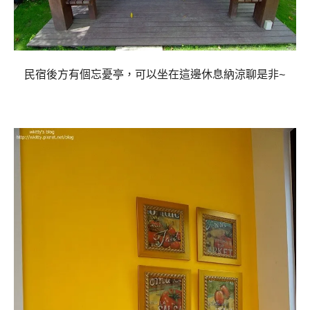
民宿後方有個忘憂亭，可以坐在這邊休息納涼聊是非~