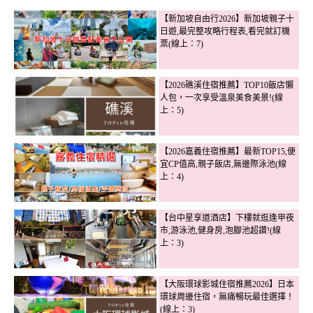
【新加坡自由行2026】新加坡親子十
日遊,最完整攻略行程表,看完就訂機
票(線上：7)
【2026礁溪住宿推薦】TOP10飯店懶
人包，一次享受溫泉美食美景!(線
上：5)
【2026嘉義住宿推薦】最新TOP15,便
宜CP值高,親子飯店,無邊際泳池(線
上：4)
【台中星享道酒店】下樓就逛逢甲夜
市,游泳池,健身房,泡腳池超讚!(線
上：3)
【大阪環球影城住宿推薦2026】日本
環球周邊住宿，無痛暢玩最佳選擇！
(線上：3)