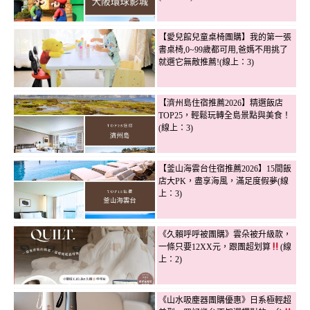
【愛兒館兒童桌椅團購】我的第一張
書桌椅,0~99歲都可用,爸媽不用挑了
就選它無敵推薦!(線上：3)
【濟州島住宿推薦2026】精選飯店
TOP25，輕鬆玩轉全島景點與美食！
(線上：3)
【釜山海雲台住宿推薦2026】15間飯
店大PK，盡享海風，滿足度假夢(線
上：3)
《久賴呼呼被團購》雲朵被升級款，
一條只要12XX元，跟團超划算
(線
上：2)
《山水吸塵器團購優惠》日系極輕超