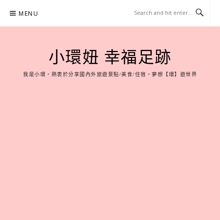
Skip
MENU
to
content
小環妞 幸福足跡
我是小環，熱衷於分享國內外旅遊景點/美食/住宿，夢想【環】遊世界