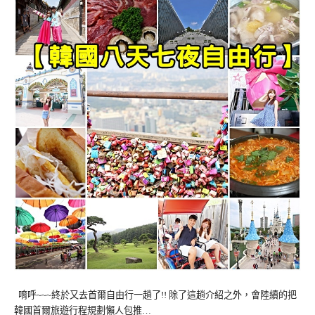
唷呼~~~終於又去首爾自由行一趟了!! 除了這趟介紹之外，會陸續的把
韓國首爾旅遊行程規劃懶人包推…