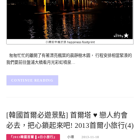
匆匆忙忙的離開了有著漂亮楓葉的晨靜樹木園， 行程安排相當緊湊的
我們要前往盤浦大橋看月光彩虹噴泉…
CONTINUE READING
[韓國首爾必遊景點] 首爾塔 ♥ 戀人約會
必去，把心鎖起來吧! 2013首爾小旅行(4)
『2013韓國首爾 ▌4日小旅行』
小環
2013-11-18