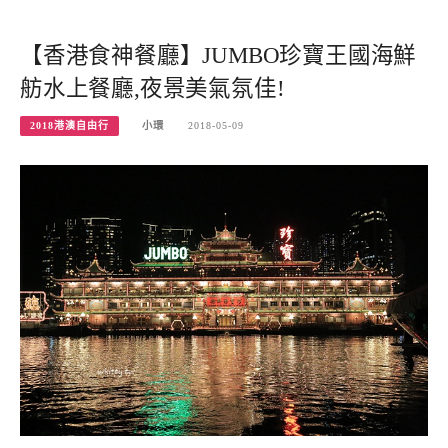
【香港食神餐廳】JUMBO珍寶王國海鮮
舫水上餐廳,夜景美氣氛佳!
2018港澳自由行
小環
2018-05-09