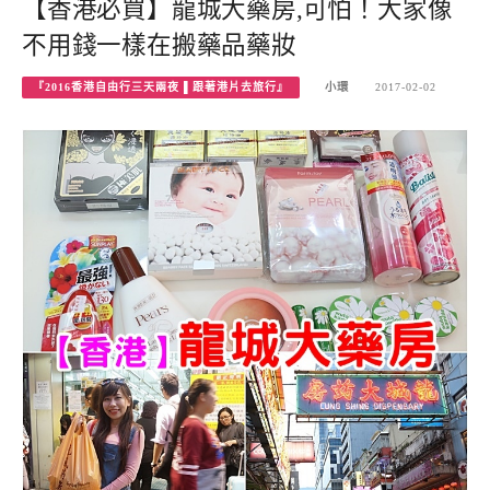
【香港必買】龍城大藥房,可怕！大家像
不用錢一樣在搬藥品藥妝
『2016香港自由行三天兩夜 ▌跟著港片去旅行』
小環
2017-02-02