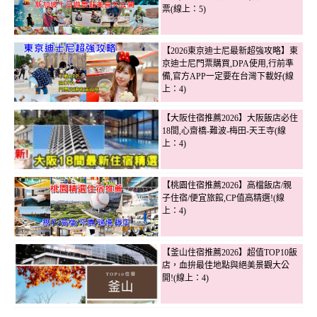
票(線上：5)
【2026東京迪士尼最新超強攻略】東
京迪士尼門票購買,DPA使用,行前準
備,官方APP一定要在台灣下載好(線
上：4)
【大阪住宿推薦2026】大阪飯店必住
18間,心齋橋-難波-梅田-天王寺(線
上：4)
【桃園住宿推薦2026】高檔飯店/親
子住宿/便宜旅館,CP值高精選!(線
上：4)
【釜山住宿推薦2026】超值TOP10飯
店，血拚最佳地點與絕美景觀大公
開!(線上：4)