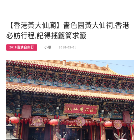
【香港黃大仙廟】嗇色園黃大仙祠,香港
必訪行程,記得搖籤筒求籤
2018港澳自由行
小環
2018-05-01