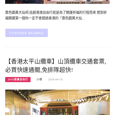
嗇色園黃大仙祠 這趟港澳自由行就是為了開運祈福的行程而來 想到祈
福開運第一個你一定不會錯過香港的「嗇色園黃大仙…
CONTINUE READING
【香港太平山纜車】山頂纜車交通套票,
必買快速通關,免排隊超快!
2018港澳自由行
小環
2018-04-19