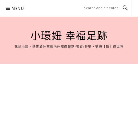
Skip
MENU
to
content
小環妞 幸福足跡
我是小環，熱衷於分享國內外旅遊景點/美食/住宿，夢想【環】遊世界