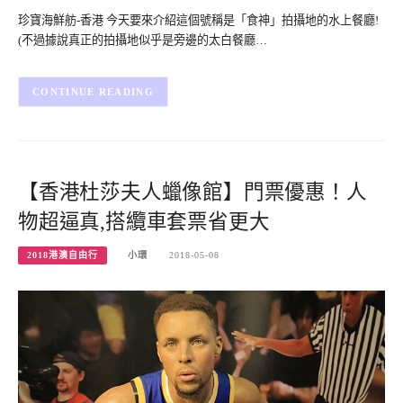
珍寶海鮮舫-香港 今天要來介紹這個號稱是「食神」拍攝地的水上餐廳!
(不過據說真正的拍攝地似乎是旁邊的太白餐廳…
CONTINUE READING
【香港杜莎夫人蠟像館】門票優惠！人
物超逼真,搭纜車套票省更大
2018港澳自由行
小環
2018-05-08