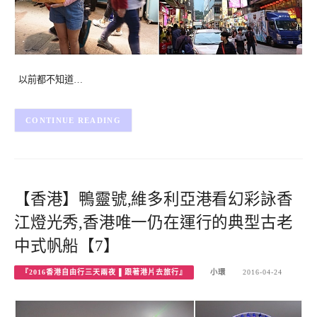
以前都不知道…
CONTINUE READING
【香港】鴨靈號,維多利亞港看幻彩詠香
江燈光秀,香港唯一仍在運行的典型古老
中式帆船【7】
『2016香港自由行三天兩夜 ▌跟著港片去旅行』
小環
2016-04-24