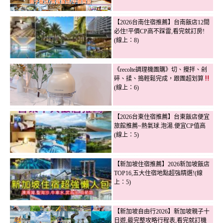
【2026台南住宿推薦】台南飯店12間
必住!平價CP高不踩雷,看完就訂房!
(線上：8)
《recolte調理機團購》切、攪拌、剁
碎、揉、搗輕鬆完成，跟團超划算
(線上：6)
【2026台東住宿推薦】台東飯店便宜
旅館推薦~熱氣球.泡湯.便宜CP值高
(線上：5)
【新加坡住宿推薦】2026新加坡飯店
TOP16,五大住宿地點超強精選!(線
上：5)
【新加坡自由行2026】新加坡親子十
日遊,最完整攻略行程表,看完就訂機