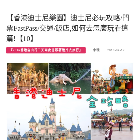
【香港迪士尼樂園】迪士尼必玩攻略/門
票FastPass/交通/飯店,如何去怎麼玩看這
篇!【10】
『2016香港自由行三天兩夜 ▌跟著港片去旅行』
小環
2016-04-17