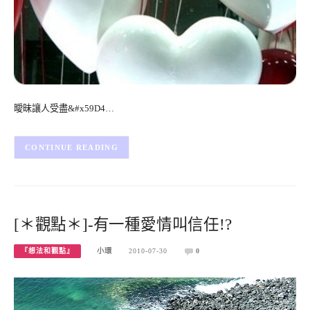
曖昧讓人受盡&#x59D4…
CONTINUE READING
[＊觀點＊]-有一種愛情叫信任!?
『想法和觀點』
小環
2010-07-30
0