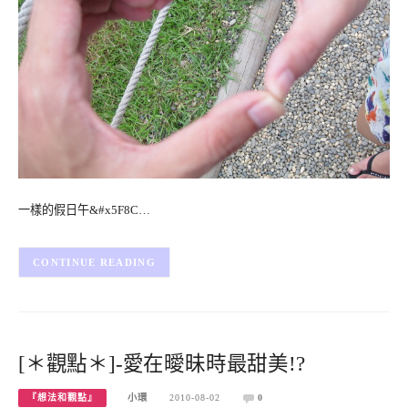
一樣的假日午&#x5F8C…
CONTINUE READING
[＊觀點＊]-愛在曖昧時最甜美!?
『想法和觀點』
小環
2010-08-02
0