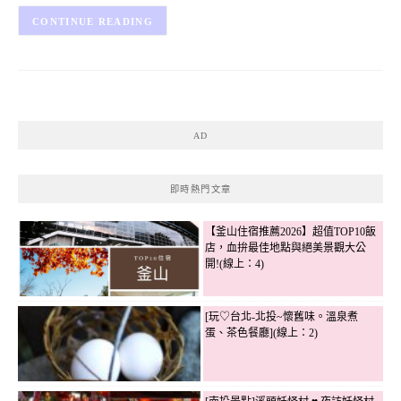
CONTINUE READING
AD
即時熱門文章
【釜山住宿推薦2026】超值TOP10飯
店，血拚最佳地點與絕美景觀大公
開!(線上：4)
[玩♡台北-北投~懷舊味。溫泉煮
蛋、茶色餐廳](線上：2)