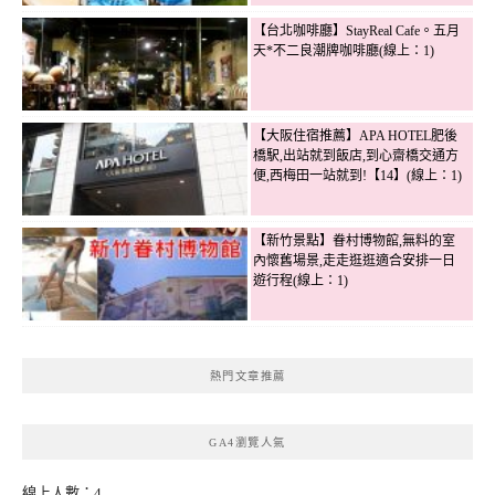
【台北咖啡廳】StayReal Cafe。五月
天*不二良潮牌咖啡廳(線上：1)
【大阪住宿推薦】APA HOTEL肥後
橋駅,出站就到飯店,到心齋橋交通方
便,西梅田一站就到!【14】(線上：1)
【新竹景點】眷村博物館,無料的室
內懷舊場景,走走逛逛適合安排一日
遊行程(線上：1)
熱門文章推薦
GA4瀏覽人氣
線上人數：4