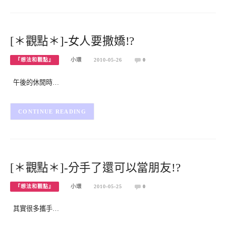
[＊觀點＊]-女人要撒嬌!?
『想法和觀點』
小環
2010-05-26
0
午後的休閒時…
CONTINUE READING
[＊觀點＊]-分手了還可以當朋友!?
『想法和觀點』
小環
2010-05-25
0
其實很多攜手…