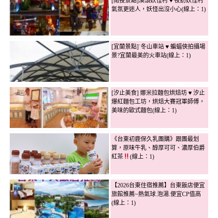
[南投景點]溪頭妖怪村 ♥ 夜訪妖怪村
氣氛更迷人，妖怪出沒小心(線上：1)
[宜蘭景點]˙冬山車站 ♥ 蝙蝠俠拍攝場
景?宜蘭最美的火車站(線上：1)
[汐止美食] 娜米拉麵包烘焙坊 ♥ 汐止
爆紅麵包工坊，烘焙大賽冠軍師傅，
美味的歐式麵包(線上：1)
《台東初鹿保久乳團購》跟團最划
算，原味牛乳、醇厚可可、濃厚伯爵
紅茶
(線上：1)
【2026台東住宿推薦】台東飯店便宜
旅館推薦~熱氣球.泡湯.便宜CP值高
(線上：1)