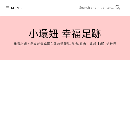
Skip
MENU
to
content
小環妞 幸福足跡
我是小環，熱衷於分享國內外旅遊景點/美食/住宿，夢想【環】遊世界