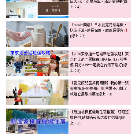
店大PK，盡享海風，滿足度假夢(線
上：4)
《recolte團購》日本麗克特給皂機，
送洗手液+延長保固，跟團超優惠
(線上：3)
【2026東京迪士尼最新超強攻略】東
京迪士尼門票購買,DPA使用,行前準
備,官方APP一定要在台灣下載好(線
上：3)
【愛兒館兒童桌椅團購】我的第一張
書桌椅,0~99歲都可用,爸媽不用挑了
就選它無敵推薦!(線上：3)
【新加坡樟宜機場住宿推薦】紅眼班
機住宿,轉機過夜飯店最佳選擇!(線
上：3)