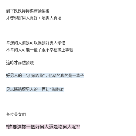
到了跌跌撞撞遍體鱗傷後
才發現好男人真好，壞男人真壞
幸運的人還是可以遇到好男人珍惜
不幸的人可能一輩子跟不幸福畫上等號
這時才赫然發現
好男人的一句
"嫁給我"，他給的真的是一輩子
足以勝過壞男人的一百句
"我愛你"
各位美女們
"妳要選擇一個好男人還是壞男人呢?"