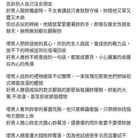
告訴別人自己沒女朋友
好男人跟妳獨處時，不太會講話只會默默守候，妳閒他又笨又
蠢又木訥
但出去玩的時候，他總是緊緊握著妳的手，即使在跟女性朋友
聊天，無時無刻都在觀察妳
壞男人把妳送她的真心，向別的女人說起，當成他的戰力品，
放不下的時候送到垃圾場回收
好男人連妳不經意說的一句話，都當成寶貝，小心翼翼的收藏
在內心的角落
壞男人送妳的禮物總是不切實際，一束玫瑰花那是他們把妹招
式裡面浪漫的體現
好男人連個戒指的款式都挑的那麼俗氣讓妳傻眼，妳氣的大
罵:不浪漫，甚至拒收那個禮物
壞男人看到妳穿的暴露低胸，他只是精蟲衝腦，只想趕快找個
地方跟妳上床
好男人擔心妳走光擔心妳著涼，還傻傻的問外套要不要借妳披
壞男人總是灑大錢給妳驚喜，因為他試過很多次而且屢試不