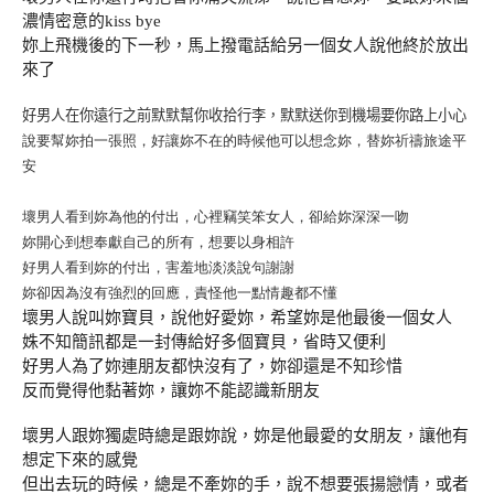
濃情密意的kiss bye
妳上飛機後的下一秒，馬上撥電話給另一個女人說他終於放出
來了
好男人在你遠行之前默默幫你收拾行李，默默送你到機場要你路上小心
說要幫妳拍一張照，好讓妳不在的時候他可以想念妳，替妳祈禱旅途平
安
壞男人看到妳為他的付出，心裡竊笑笨女人，卻給妳深深一吻
妳開心到想奉獻自己的所有，想要以身相許
好男人看到妳的付出，害羞地淡淡說句謝謝
妳卻因為沒有強烈的回應，責怪他一點情趣都不懂
壞男人說叫妳寶貝，說他好愛妳，希望妳是他最後一個女人
姝不知簡訊都是一封傳給好多個寶貝，省時又便利
好男人為了妳連朋友都快沒有了，妳卻還是不知珍惜
反而覺得他黏著妳，讓妳不能認識新朋友
壞男人跟妳獨處時總是跟妳說，妳是他最愛的女朋友，讓他有
想定下來的感覺
但出去玩的時候，總是不牽妳的手，說不想要張揚戀情，或者