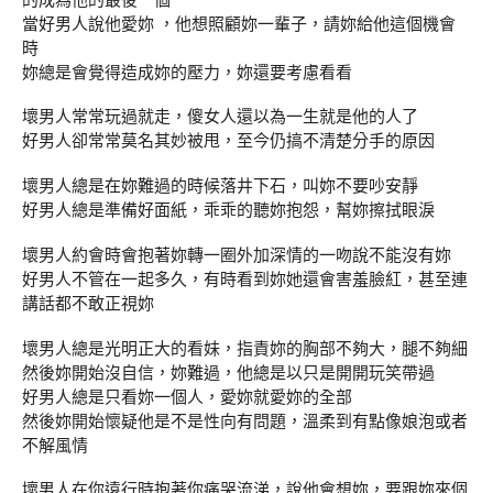
當好男人說他愛妳 ，他想照顧妳一輩子，請妳給他這個機會
時
妳總是會覺得造成妳的壓力，妳還要考慮看看
壞男人常常玩過就走，傻女人還以為一生就是他的人了
好男人卻常常莫名其妙被甩，至今仍搞不清楚分手的原因
壞男人總是在妳難過的時候落井下石，叫妳不要吵安靜
好男人總是準備好面紙，乖乖的聽妳抱怨，幫妳擦拭眼淚
壞男人約會時會抱著妳轉一圈外加深情的一吻說不能沒有妳
好男人不管在一起多久，有時看到妳她還會害羞臉紅，甚至連
講話都不敢正視妳
壞男人總是光明正大的看妹，指責妳的胸部不夠大，腿不夠細
然後妳開始沒自信，妳難過，他總是以只是開開玩笑帶過
好男人總是只看妳一個人，愛妳就愛妳的全部
然後妳開始懷疑他是不是性向有問題，溫柔到有點像娘泡或者
不解風情
壞男人在你遠行時抱著你痛哭流涕，說他會想妳，要跟妳來個