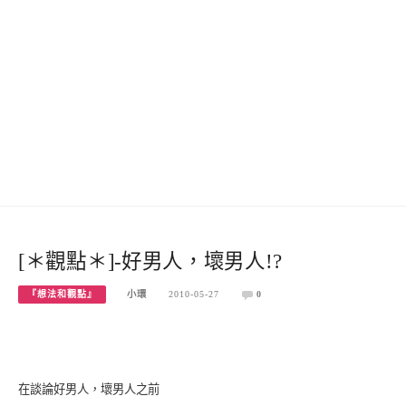
[＊觀點＊]-好男人，壞男人!?
『想法和觀點』
小環
2010-05-27
0
在談論好男人，壞男人之前