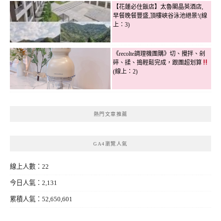
【花蓮必住飯店】太魯閣晶英酒店,
早餐晚餐豐盛,頂樓峽谷泳池絕景!(線
上：3)
《recolte調理機團購》切、攪拌、剁
碎、揉、搗輕鬆完成，跟團超划算
(線上：2)
熱門文章推薦
GA4瀏覽人氣
線上人數：22
今日人氣：2,131
累積人氣：52,650,601