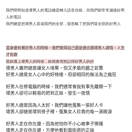
我們明明知道壞男人的電話總是轉入語音信箱，但我們卻常常漏接好男
人的電話
我們總是把壞男人當成我們的全部，卻忽略了把我們當全部的好男人
當身邊有著好男人的時候，我們覺得自己還是適合跟壞男人調情，人生
才有趣
當妳遇上壞男人的時候，妳就會突然記得好男人的好
壞男人雖然總是讓女人唾棄，但又矛盾的趨之若鶩
好男人總是女人心中的好榜樣，但卻相同的無法為之瘋狂
好男人在修電腦的時候，我們通常會說有事先離開一下
壞男人卻可以輕易的把到正妹，發生一夜情
好男人總是因為人太好，我們讓他蒐集一張好人卡
壞男人卻總是壞到骨子裡，蒐集女人珍貴的每一滴眼淚
好男人走在你左邊，因為他怕你不小心被車子擦撞
壞男人走在你左邊，方便他看對面街道的正妹