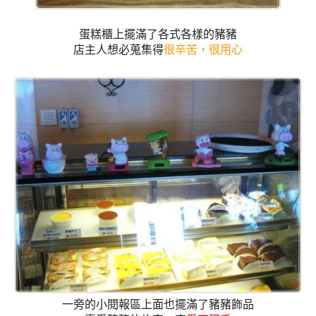
蛋糕櫃上擺滿了各式各樣的豬豬
店主人想必蒐集得
很辛苦，很用心
一旁的小閱報區上面也擺滿了豬豬飾品