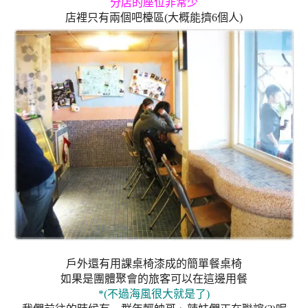
分店的座位非常少
店裡只有兩個吧檯區
(
大概能擠
6
個人
)
戶外還有用課桌椅漆成的簡單餐桌椅
如果是團體聚會的旅客可以在這邊用餐
*(
不過海風很大就是了
)