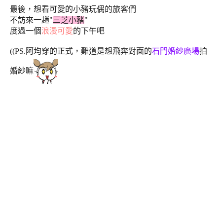
最後，想看可愛的小豬玩偶的旅客們
不訪來一趟"
三芝小豬
"
度過一個
浪漫可愛
的下午吧
((PS.阿均穿的正式，難道是想飛奔對面的
石門婚紗廣場
拍
婚紗嘛