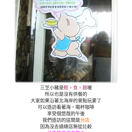
三芝小豬是
輕。食。館
喔
所以也是沒有供餐的
大家如果沿著北海岸的景點玩累了
可以造訪看著海，喝杯咖啡
享受個悠哉的午後
我們造訪的這間是
分店
因為沒去過總店無從比較