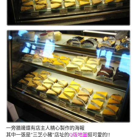
一旁牆邊還有店主人精心製作的海報
其中一張是"三芝小豬"店址的
Q版地圖
挺可愛的!!