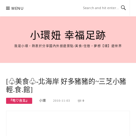
Skip
MENU
to
content
小環妞 幸福足跡
我是小環，熱衷於分享國內外旅遊景點/美食/住宿，夢想【環】遊世界
[♧美食♧-北海岸 好多豬豬的~三芝小豬
輕.食.館]
『吃♡台北』
小環
2010-11-03
0