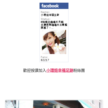
歡迎按讚加入
小環妞幸福足跡
粉絲團