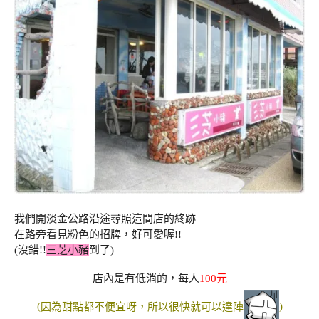
我們開淡金公路沿途尋照這間店的終跡
在路旁看見粉色的招牌，好可愛喔!!
(沒錯!!
三芝小豬
到了)
店內是有低消的，每人
100
元
(
因為甜點都不便宜呀，所以很快就可以達陣
)