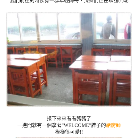
我們前往的時候有一群年輕帥哥、辣妹們正在聯誼
(?)
呢
接下來來看看豬豬了
一進門就有一個拿著
”WELCOME”
牌子的
豬廚師
模樣很可愛
!!