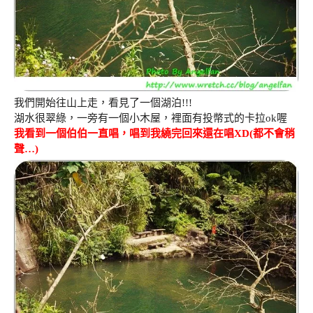
我們開始往山上走，看見了一個湖泊!!!
湖水很翠綠，一旁有一個小木屋，裡面有投幣式的卡拉ok喔
我看到一個伯伯一直唱，唱到我繞完回來還在唱XD(都不會稍
聲…)