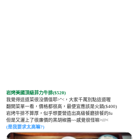
岩烤美國頂級菲力牛排($520)
我覺得這道菜很沒價值耶>"<，大家千萬別點這道喔
翻開菜單一看，價格都很高，最便宜應該是火鍋($400)
岩烤牛排不算厚，似乎想要營造出高級餐廳排餐的fu
但是又灑上了很廉價的黑胡椒醬~~感覺很怪嘛>///<
(是我要求太高嘛?)