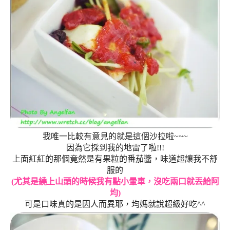
我唯一比較有意見的就是這個沙拉啦~~~
因為它採到我的地雷了啦!!!
上面紅紅的那個竟然是有果粒的番茄醬，味道超讓我不舒
服的
(尤其是繞上山頭的時候我有點小暈車，沒吃兩口就丟給阿
均)
可是口味真的是因人而異耶，均媽就說超級好吃^^