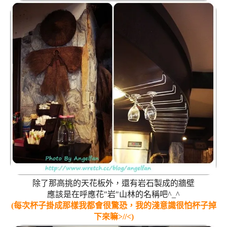
除了那高挑的天花板外，還有岩石製成的牆壁
應該是在呼應花"岩"山林的名稱吧^_^
(每次杯子掛成那樣我都會很驚恐，我的淺意識很怕杯子掉
下來嘛>//<)