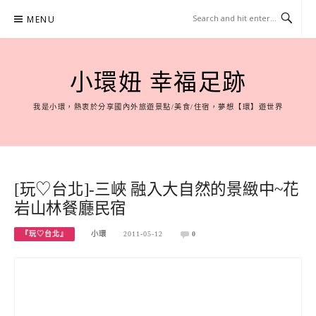
Skip
MENU
to
content
小環妞 幸福足跡
我是小環，熱衷於分享國內外旅遊景點/美食/住宿，夢想【環】遊世界
[玩♡台北]-三峽 融入大自然的景緻中~花
岩山林餐廳民宿
『玩♡台北』
小環
2011-05-12
0