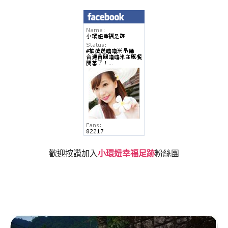
歡迎按讚加入
小環妞幸福足跡
粉絲團