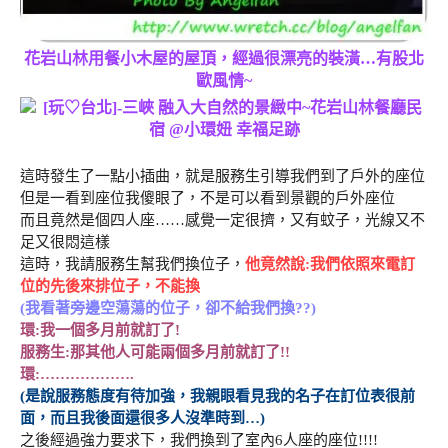
花岩山林用餐小木屋的屋頂，經過很漂亮的裝潢…有股北
歐風情~
這時發生了一點小插曲，就是服務生引導我們到了戶外的座位
但是一看到座位我傻眼了，不是可以看到景觀的戶外座位
而且竟然是個四人座……感覺一定很擠，又有蚊子，光線又不
足又很悶這樣
這時，我請服務生幫我們換位子，
他竟然說:我們依照來電訂
位的先後來排位子，不能換
(我看著旁邊空蕩蕩的位子，卻不給我們換??)
環:我一個多月前就訂了!
服務生:那其他人可能兩個多月前就訂了!!
環:……………….
(是說服務態度有待加強，我親眼看見我的名子在訂位表很前
面，而且我後面還很多人沒準時到…)
之後經過強力要求下，我們換到了室內6人座的座位!!!!