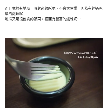
而且竟然有地瓜，咬起來很酥脆，不會太軟爛，因為有經過冰
鎮的處理呢
地瓜又是很優質的蔬菜，裡面有豐富的纖維呢!!!