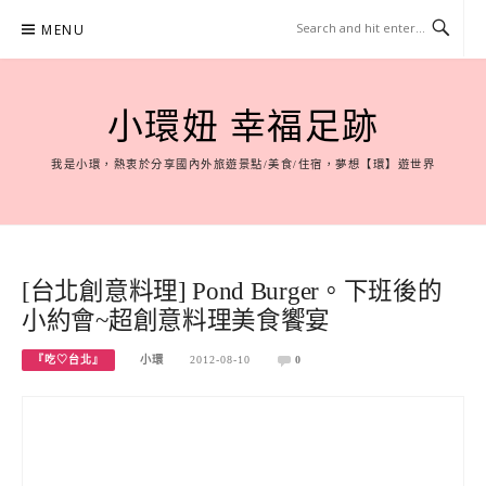
Skip
MENU
to
content
小環妞 幸福足跡
我是小環，熱衷於分享國內外旅遊景點/美食/住宿，夢想【環】遊世界
[台北創意料理] Pond Burger。下班後的
小約會~超創意料理美食饗宴
『吃♡台北』
小環
2012-08-10
0