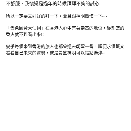
不舒服，我懷疑是過年的時候拜拜不夠的誠心
所以一定要去好好的拜一下，並且跟神明懺悔一下~~
「嗇色園黃大仙祠」在香港人心中有著崇高的地位，從鼎盛的
香火就不難看出啦!!
幾乎每個來到香港的旅人也都會過去朝聖一番，順便求個籤文
看看自己未來的運勢，或是希望神明可以指點迷津~