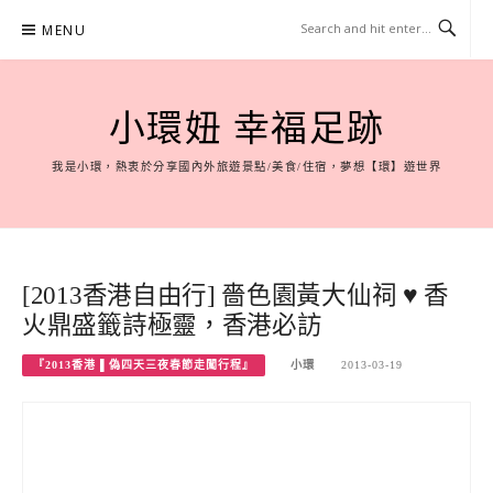
Skip
MENU
to
content
小環妞 幸福足跡
我是小環，熱衷於分享國內外旅遊景點/美食/住宿，夢想【環】遊世界
[2013香港自由行] 嗇色園黃大仙祠 ♥ 香
火鼎盛籤詩極靈，香港必訪
『2013香港 ▌偽四天三夜春節走闖行程』
小環
2013-03-19