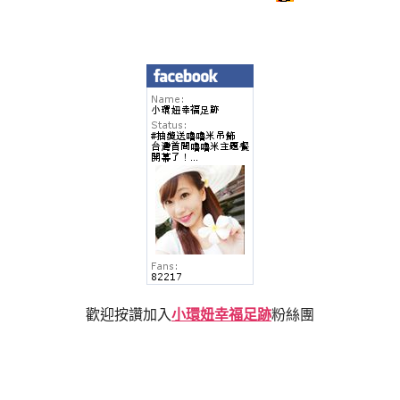
歡迎按讚加入
小環妞幸福足跡
粉絲團