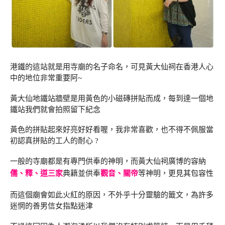
港鐵的這站就是用寺廟的名子命名，可見黃大仙祠在香港人心
中的地位非常重要阿~
黃大仙地鐵站牆壁是用黃色的小磁磚拼貼而成，每到達一個地
鐵站我們就會拍照留下紀念
黃色的拼貼起來好亮好好看喔，我非常喜歡，也不得不佩服當
初認真拼貼的工人的耐心 ?
一般的寺廟都是有專門供奉的神明，而黃大仙祠廣博的容納
儒、釋、道三家
典籍並供奉
觀音、關帝
等神明，更見其包容性
而這個廟會如此火紅的原因，不外乎十分靈驗的籤文，為許多
迷惘的善男信女指點迷津