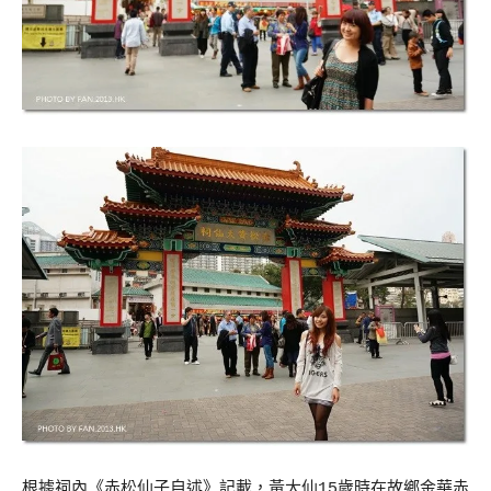
根據祠內《赤松仙子自述》記載，黃大仙15歲時在故鄉金華赤