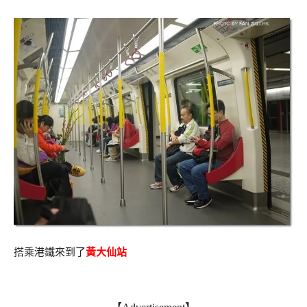
搭乘港鐵來到了
黃大仙站