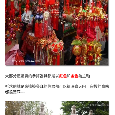
大部分這邊賣的參拜器具都是以
紅色
和
金色
為主軸
祈求的就是來這邊參拜的信眾都可以福澤齊天阿，宗教的意味
都很濃厚~~