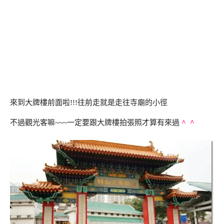
來到大牌樓前面啦!!!往前走就是走往寺廟的小徑
不過觀光客嘛~~~一定要跟大牌樓拍張照才算有來過
^ ^