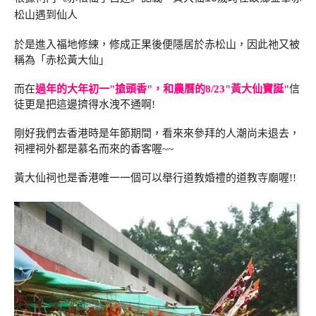
松山遇到仙人
於是進入福地修練，修成正果後便隱居於赤松山，因此祂又被
稱為「赤松黃大仙」
而在
過年的大年初一"搶頭香"，和農曆的8/23"黃大仙寶誕"
信
徒更是把這邊擠得水洩不通啊!
剛好我們去香港時是年節期間，看來來參拜的人潮尚未退去，
祠裡祠外都是慕名而來的香客喔~~
黃大仙祠也是香港唯一一個可以舉行道教婚禮的道教寺廟喔!!