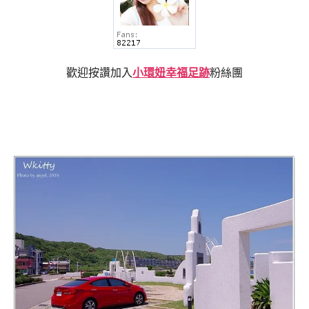
歡迎按讚加入
小環妞幸福足跡
粉絲團