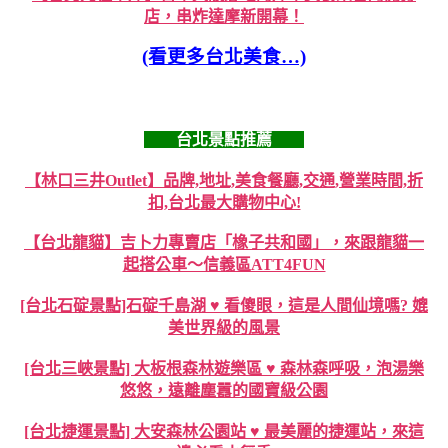
店，串炸達摩新開幕！
(看更多台北美食…)
台北景點推薦
【林口三井Outlet】品牌,地址,美食餐廳,交通,營業時間,折
扣,台北最大購物中心!
【台北龍貓】吉卜力專賣店「橡子共和國」，來跟龍貓一
起搭公車～信義區ATT4FUN
[台北石碇景點]石碇千島湖 ♥ 看傻眼，這是人間仙境嗎? 媲
美世界級的風景
[台北三峽景點] 大板根森林遊樂區 ♥ 森林森呼吸，泡湯樂
悠悠，遠離塵囂的國寶級公園
[台北捷運景點] 大安森林公園站 ♥ 最美麗的捷運站，來這