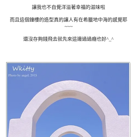
讓我也不自覺洋溢著幸福的滋味啦
而且這個鐘樓的造型真的讓人有在希臘地中海的感覺耶
~~~
還沒存夠錢飛去就先來這邊過過癮也好^_^