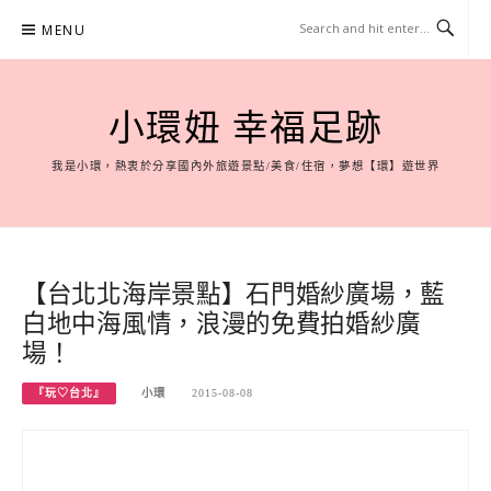
Skip
MENU
to
content
小環妞 幸福足跡
我是小環，熱衷於分享國內外旅遊景點/美食/住宿，夢想【環】遊世界
【台北北海岸景點】石門婚紗廣場，藍
白地中海風情，浪漫的免費拍婚紗廣
場！
『玩♡台北』
小環
2015-08-08