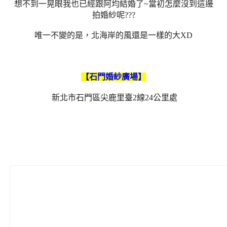
想不到一晃眼我也已經跟阿均結婚了~當初怎麼沒到這邊
拍婚紗呢???
唯一不變的是，北海岸的風還是一樣的大XD
【石門婚紗廣場】
新北市石門區尖鹿里臺2線24公里處