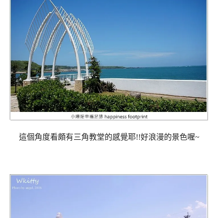
這個角度看頗有三角教堂的感覺耶!!好浪漫的景色喔~