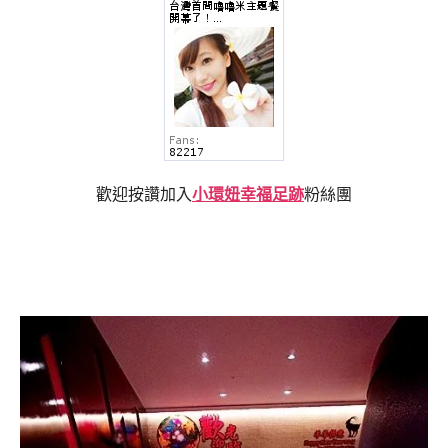
歡迎按讚加入
小環妞幸福足跡
粉絲團