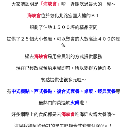
大家請認明是
「海峽會」
啦！
近期吃過最大的一餐～
海峽會
位於敦化北路宏國大樓的Ｂ１
規劃了佔地１５００坪的精品空間
提供了２５個大小包廂，可以聚會的人數高達４００的座
位
過去
海峽會
是用會員制的方式提供服務
現在已經改成預約用餐即可，所以變得方便許多
餐點提供也很多元喔～
有
中式餐點、西式餐點、複合式套餐、桌菜、經典套餐
等
最熱門的莫過於
火鍋
啦！
好多網路上的食記都是去
海峽會
吃海鮮火鍋大餐唷～
這回我和阿均預訂的是午間複合式套餐$1680/人！