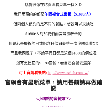
感覺很像在吃喜酒看菜單一樣ＸＤ
我們兩預約的都是
午間複合式套餐（$1680/人）
但兩個人預約的是不同的餐點，想說可以交換吃
$1680/人對於我們而言是蠻奢華的
但是若是慶祝節日或記念日偶爾奢華一次沒關係啦XD
而且我問過了，不論平假日都是這個$1680的價位喔
還有更便宜的$1180套餐，看自己喜愛去選擇
可上官網看餐點:
http://www.csclub.com.tw/
官網會有最新菜單，請用餐前請再做確
認
<小環點的套餐如下>