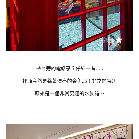
櫃台旁的電話亭？仔細一看…..
裡頭竟然是養著漂亮的金魚耶！非常的特別
原來是一個非常另類的水族箱～