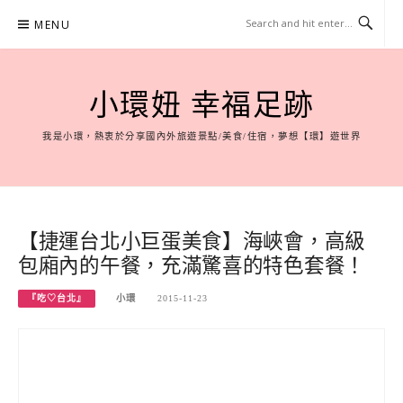
Skip
MENU
to
content
小環妞 幸福足跡
我是小環，熱衷於分享國內外旅遊景點/美食/住宿，夢想【環】遊世界
【捷運台北小巨蛋美食】海峽會，高級
包廂內的午餐，充滿驚喜的特色套餐！
『吃♡台北』
小環
2015-11-23