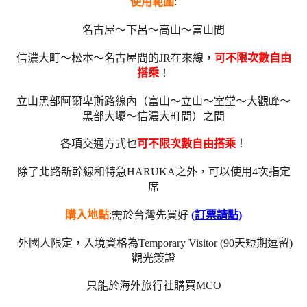
使用範圍
:
名古屋～下呂～高山～富山間
信濃大町～松本～名古屋間的JR在來線，
可不限次數自由
搭乘
！
立山黑部阿爾卑斯路線內（富山～立山～室堂～大觀峰～
黑部大壩～信濃大町間）之間
各項交通方式也
可不限次數自由搭乘
！
除了北路新幹線和特急HARUKA之外，可以使用4次指定
席
購入地點
:需於台灣先買好
(訂票請點)
外國人限定，入境資格為Temporary Visitor (90天短期逗留)
觀光簽證
只能於海外旅行社購買MCO