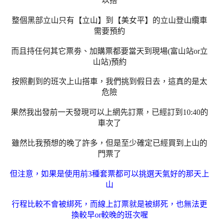
以搭
整個黑部立山只有【立山】到【美女平】的立山登山纜車
需要預約
而且持任何其它票劵、加購票都要當天到現場(富山站or立
山站)預約
按照劃到的班次上山搭車，我們挑到假日去，這真的是太
危險
果然我出發前一天發現可以上網先訂票，已經訂到10:40的
車次了
雖然比我預想的晚了許多，但是至少確定已經買到上山的
門票了
但注意，如果是使用前3種套票都可以挑選天氣好的那天上
山
行程比較不會被綁死，而線上訂票就是被綁死，也無法更
換較早or較晚的班次喔