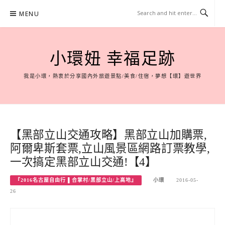
Skip
MENU
to
content
小環妞 幸福足跡
我是小環，熱衷於分享國內外旅遊景點/美食/住宿，夢想【環】遊世界
【黑部立山交通攻略】黑部立山加購票,
阿爾卑斯套票,立山風景區網路訂票教學,
一次搞定黑部立山交通!【4】
『2016名古屋自由行 ▌合掌村/黑部立山/上高地』
小環
2016-05-
26