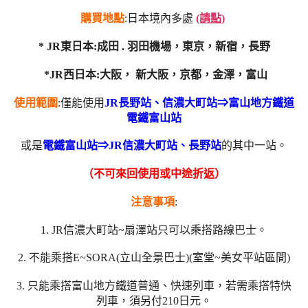
購買地點
:日本境內多處
(請點)
* JR東日本:
成田 . 羽田機場，東京，新宿
，
長野
*JR西日本:
大阪
，
新大阪
，
京都
，
金澤
，
富山
使用範圍
:僅能使用
JR長野站、信濃大町站⇒富山地方鐵道
電鐵富山站
或是
電鐵富山站⇒JR信濃大町站、長野站
的其中一站。
（不可來回使用或中途折返）
注意事項
:
1. JR信濃大町站~扇澤站只可以乘搭路線巴士。
2. 不能乘搭E~SORA(立山全景巴士)(室堂~美女平站區間)
3. 只能乘搭富山地方鐵道普通、快速列車，若需乘搭特快
列車，須另付210日元。