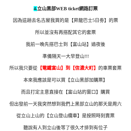
4.
立山黑部WEB ticket網路訂票
因為這趟去名古屋我買的是【昇龍巴士5日劵】的票
所以並沒有再搭配其它的套票
我前一晚先搭巴士到【富山站】過夜後
準備隔天一大早登山!!!
所以我只要從
【電鐵富山】到【信濃大町】
的車票套票
本來我應該是可以買【立山黑部加購票】
而且打定主意直接在【富山站的窗口】購買
但出發前一天我突然想到我們上黑部立山的那天是周六
從立山上山的【立山登山纜車】是按照時刻賣票
聽說有人到立山後等了很久才排到有位子