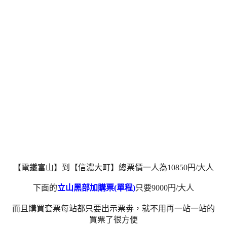
【電鐵富山】到【信濃大町】總票價一人為10850円/大人
下面的
立山黑部加購票(單程)
只要9000円/大人
而且購買套票每站都只要出示票劵，就不用再一站一站的
買票了很方便