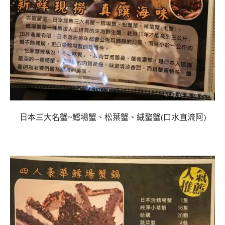
日本三大名蟹~鱈場蟹、松葉蟹、絨螯蟹(口水直流阿)