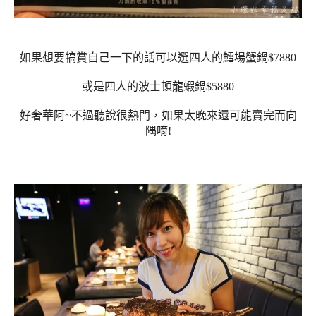
如果想要犒賞自己一下的話可以選四人的鱈場蟹鍋$7880
或是四人的波士頓龍蝦鍋$5880
好奢華阿~不過聽說很熱門，如果太晚來還可能賣完而向
隅唷!