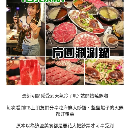
最近明顯感受到天氣冷了呢~該開始嗑鍋啦
每次看到FB上朋友們分享吃海鮮大螃蟹、整盤蝦子的火鍋
都好羨慕
原本以為這些美食都是要花大把鈔票才可享受到