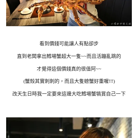
看到價錢可能讓人有點卻步
直到老闆拿出鱈場蟹超大一隻~~而且活蹦亂跳的
才覺得這個價錢真的很值阿~~
(蟹殼其實刺刺的，而且大隻螃蟹好重喔!!!)
改天生日時我一定要來這邊大吃鱈場蟹犒賞自己一下