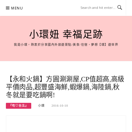
Skip
MENU
to
content
小環妞 幸福足跡
我是小環，熱衷於分享國內外旅遊景點/美食/住宿，夢想【環】遊世界
【永和火鍋】方圓涮涮屋,CP值超高,高級
平價肉品,超豐盛海鮮,蝦爆鍋,海陸鍋,秋
冬就是要吃鍋啊!
『吃♡台北』
小環
2016-10-10