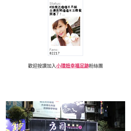
歡迎按讚加入
小環妞幸福足跡
粉絲團