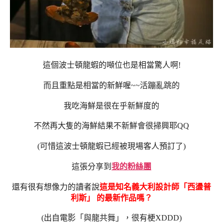
這個波士頓龍蝦的噸位也是相當驚人啊!
而且重點是相當的新鮮喔~~活蹦亂跳的
我吃海鮮是很在乎新鮮度的
不然再大隻的海鮮結果不新鮮會很掃興耶QQ
(可惜這波士頓龍蝦已經被現場客人預訂了)
這張分享到
我的粉絲團
還有很有想像力的讀者說
這是知名義大利設計師「西盪普
利斯」 的最新作​品嗎？
(出自電影「與龍共舞」，很有梗XDDD)