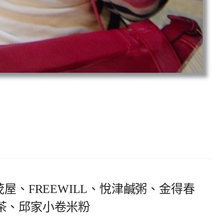
屋、FREEWILL、悅津鹹粥、金得春
茶、邱家小卷米粉