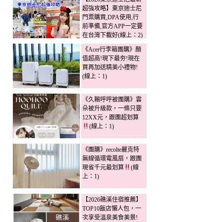
超強攻略】東京迪士尼
門票購買,DPA使用,行
前準備,官方APP一定要
在台灣下載好(線上：2)
《Acer行李箱團購》顏
值超高!現下最夯!現在
買再加送精美小禮物!
(線上：1)
《久賴呼呼被團購》雲
朵被升級款，一條只要
12XX元，跟團超划算
(線上：1)
《團購》recolte麗克特
無線循環電風扇，跟團
現省千元最划算
(線
上：1)
【2026礁溪住宿推薦】
TOP10飯店懶人包，一
次享受溫泉美食美景!