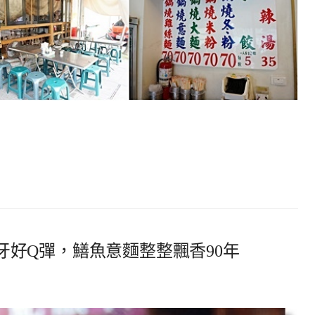
 彈牙好Q彈，鱔魚意麵整整飄香90年