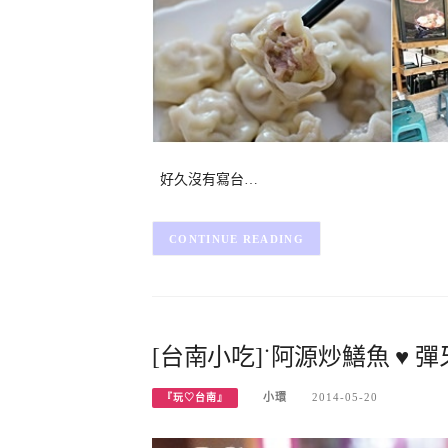
好久沒有寫台…
CONTINUE READING
[台南小吃]˙阿源炒鱔魚 ♥
小環
2014-05-20
『玩♡台南』