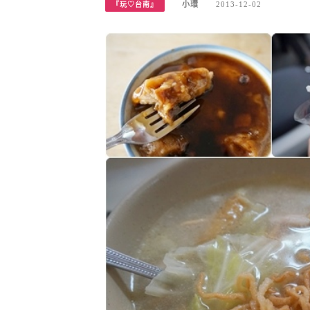
小環
2013-12-02
『玩♡台南』