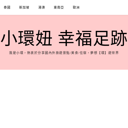
泰國
新加坡
港澳
東南亞
歐洲
小環妞 幸福足跡
我是小環，熱衷於分享國內外旅遊景點/美食/住宿，夢想【環】遊世界