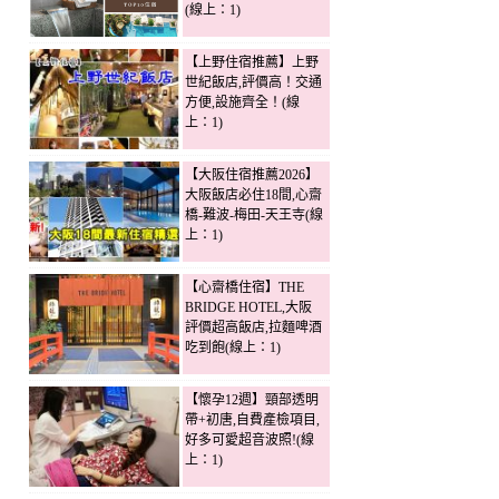
(線上：1)
【上野住宿推薦】上野
世紀飯店,評價高！交通
方便,設施齊全！(線
上：1)
【大阪住宿推薦2026】
大阪飯店必住18間,心齋
橋-難波-梅田-天王寺(線
上：1)
【心齋橋住宿】THE
BRIDGE HOTEL,大阪
評價超高飯店,拉麵啤酒
吃到飽(線上：1)
【懷孕12週】頸部透明
帶+初唐,自費產檢項目,
好多可愛超音波照!(線
上：1)