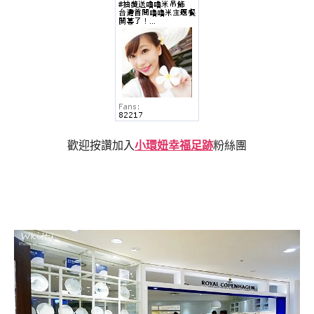
歡迎按讚加入
小環妞幸福足跡
粉絲團