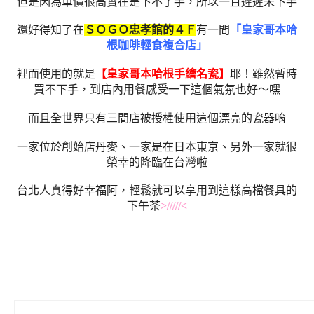
但是因為單價很高實在是下不了手，所以一直遲遲未下手
還好得知了在
ＳＯＧＯ忠孝館的４Ｆ
有一間
「皇家哥本哈
根咖啡輕食複合店」
裡面使用的就是
【皇家哥本哈根手繪名瓷】
耶！雖然暫時
買不下手，到店內用餐感受一下這個氣氛也好～嘿
而且全世界只有三間店被授權使用這個漂亮的瓷器唷
一家位於創始店丹麥、一家是在日本東京、另外一家就很
榮幸的降臨在台灣啦
台北人真得好幸福阿，輕鬆就可以享用到這樣高檔餐具的
下午茶
>/////<