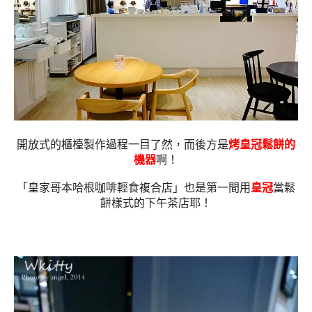
開放式的櫃檯製作過程一目了然，而後方是
烤皇冠鬆餅的
機器
啊！
「皇家哥本哈根咖啡輕食複合店」也是第一間用
皇冠
當鬆
餅樣式的下午茶店耶！