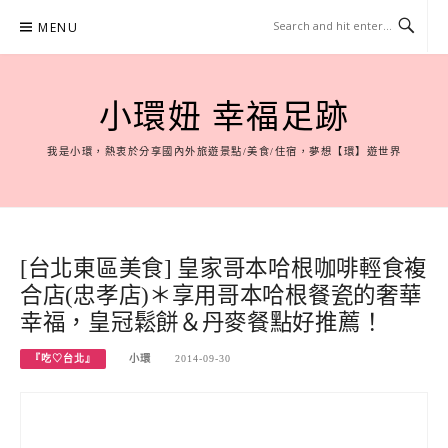
Skip
MENU
to
content
小環妞 幸福足跡
我是小環，熱衷於分享國內外旅遊景點/美食/住宿，夢想【環】遊世界
[台北東區美食] 皇家哥本哈根咖啡輕食複
合店(忠孝店)＊享用哥本哈根餐瓷的奢華
幸福，皇冠鬆餅＆丹麥餐點好推薦！
『吃♡台北』
小環
2014-09-30