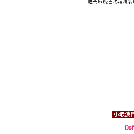
購票地點:貢多拉禮品及售票廊
小環澳
【澳