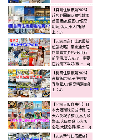
【首爾住宿推薦2026】
超強17間網友激推韓國
首爾飯店,便宜CP值高,
明洞,弘大,東大門(線
上：5)
【2026東京迪士尼最新
超強攻略】東京迪士尼
門票購買,DPA使用,行
前準備,官方APP一定要
在台灣下載好(線上：4)
【桃園住宿推薦2026】
高檔飯店/親子住宿/便
宜旅館,CP值高精選!(線
上：4)
【2026大阪自由行】日
本大阪環球影城行程,七
天六夜親子旅行,馬力歐
樂園/大阪周遊卡/大阪
必吃/大阪必買(線上：3)
【2026新竹住宿飯店】