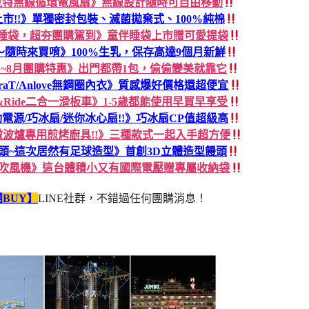
克特無線循環電風扇》無線設計隨時可自由移動
新色上市!!》單獨密封包裝、滅菌拋棄式、100%純棉
伴睡袋，超夯團購駕到》童伴睡袋上市贈可愛提袋
隨時來買唷》100%生乳，保存高達9個月新鮮
蛋白~8月團購特惠》出門都帶1包，偷偷變美就靠它
raT/Anlove無鋼圈內衣》質感爆好價格還超便宜
t&Ride二合一滑板車》1-5歲都能使用早買早享受
電源/巧冰扇/迷你冰心扇!!》巧冰扇CP值超級高
y微波爐專用煎烤廚具!!》三種款式一起入手超方便
頭~這次居然有足球造型》首創3D立體造型饅頭
你吹風機》這台體積小又有國際電壓贈專屬收納袋
BUY】
LINE社群，不錯過任何團購消息！