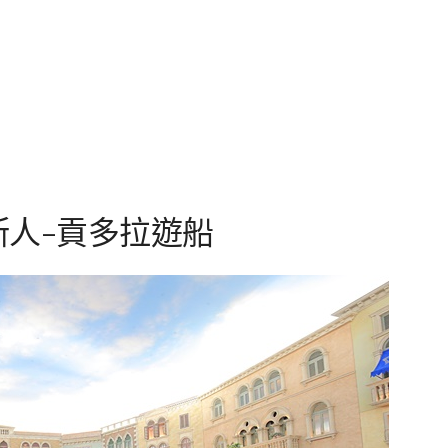
斯人-貢多拉遊船