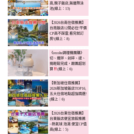
高,親子飯店,無邊際泳
池(線上：13)
【2026台南住宿推薦】
台南飯店12間必住!平價
CP高不踩雷,看完就訂
房!(線上：8)
《recolte調理機團購》
切、攪拌、剁碎、揉、
搗輕鬆完成，跟團超划
算
(線上：6)
【新加坡住宿推薦】
2026新加坡飯店TOP16,
五大住宿地點超強精選!
(線上：6)
【2026台東住宿推薦】
台東飯店便宜旅館推薦
~熱氣球.泡湯.便宜CP值
高(線上：5)