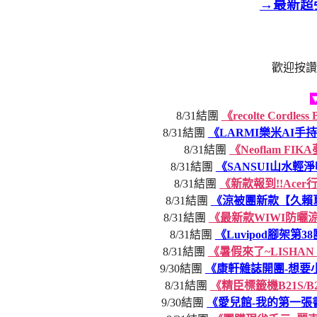
→最新超
歡迎按讚
8/31結團
《recolte Cor
8/31結團
《LARMI樂米AI
8/31結團
《Neoflam 
8/31結團
《SANSUI山水
8/31結團
《新款報到!!Ace
8/31結團
《涼被團新款【久賴
8/31結團
《最新款WIWI防曬
8/31結團
《Luvipod腳架第
8/31結團
《暑假來了~LISH
9/30結團
《康軒雜誌開團-想要
8/31結團
《精臣標籤機B21S/
9/30結團
《愛兒館-我的第一