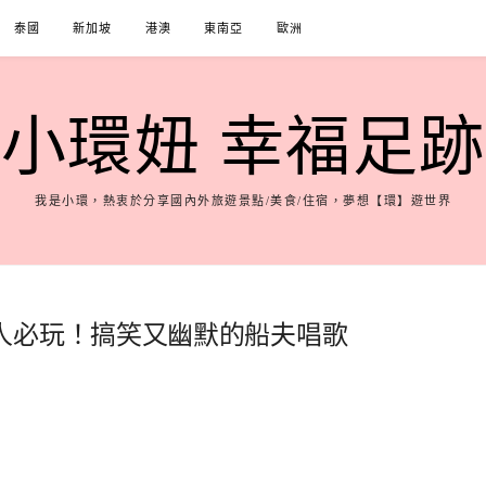
泰國
新加坡
港澳
東南亞
歐洲
小環妞 幸福足跡
我是小環，熱衷於分享國內外旅遊景點/美食/住宿，夢想【環】遊世界
人必玩！搞笑又幽默的船夫唱歌