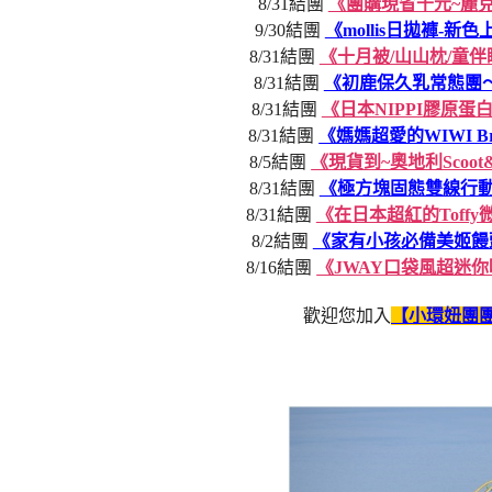
8/31結團
《團購現省千元~麗
9/30結團
《mollis日拋褲-
8/31結團
《十月被/山山枕/童
8/31結團
《初鹿保久乳常態團～
8/31結團
《日本NIPPI膠原
8/31結團
《媽媽超愛的WIWI B
8/5結團
《現貨到~奧地利Scoo
8/31結團
《極方塊固態雙線行動
8/31結團
《在日本超紅的Toff
8/2結團
《家有小孩必備美姬饅
8/16結團
《JWAY口袋風超迷
歡迎您加入
【小環妞團團