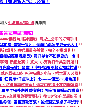
強【香港懶人包】,必看！
加入
小環妞幸福足跡
粉絲團
▼小環現正開團ing▼
dless Bonne無線萬用調理機》育兒生活中的好幫手
手持冰能扇~賣爆千隻》四個顏色都超美夏天必入手
FIKA夢幻鍋具》煮婦屆最夯美鍋，完全不挑爐具
輕淨吸無線輕量吸塵器》買好幾台不如選對的一台
r行李箱~顏值超高!》買大+小有折扣千萬別錯過
夏夜緞光被】開賣!!》很好摸很柔軟幸福感拉滿
涼感冰霸衣2.0》冰涼持續24小時，根本夏天必備
38團!!已賣爆2千隻以上》比momo便宜200還免運
AN UV防曬噴霧好需要》傳說中超強小花防曬噴霧
小環團主額外送禮看這邊!》獨家限量贈品超豐富
B21Pro全數現貨要買要快》復古烤漆造型超好看
張書桌椅》團團賣破百張，爸媽選這張桌子準沒錯