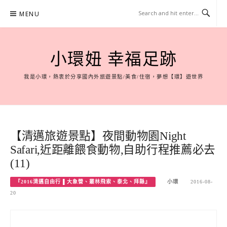
Skip
MENU
to
content
小環妞 幸福足跡
我是小環，熱衷於分享國內外旅遊景點/美食/住宿，夢想【環】遊世界
【清邁旅遊景點】夜間動物園Night
Safari,近距離餵食動物,自助行程推薦必去
(11)
『2016清邁自由行 ▌大象營、叢林飛索、泰北、拜縣』
小環
2016-08-
20