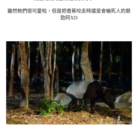
雖然牠們很可愛啦，但是把香蕉咬走時還是會嚇死人的狠
勁阿XD