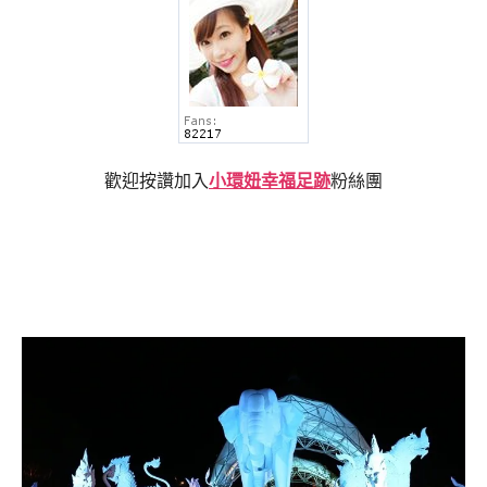
歡迎按讚加入
小環妞幸福足跡
粉絲團