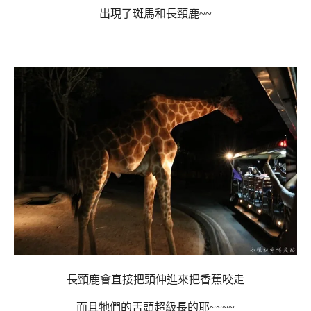
出現了斑馬和長頸鹿~~
長頸鹿會直接把頭伸進來把香蕉咬走
而且牠們的舌頭超級長的耶~~~~