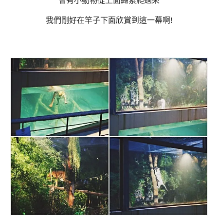
會有小動物從上面繩索爬過來
我們剛好在竿子下面欣賞到這一幕啊!