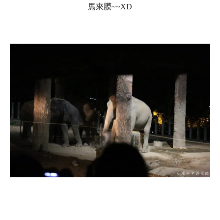
馬來膜~~XD