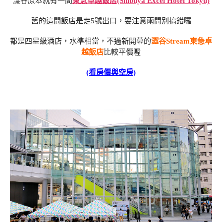
澀谷原本就有一間
東急卓越飯店(Shibuya Excel Hotel Tokyu)
舊的這間飯店是走5號出口，要注意兩間別搞錯囉
都是四星級酒店，水準相當，不過新開幕的
澀谷Stream東急卓
越飯店
比較平價喔
(看房價與空房)