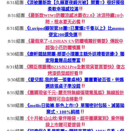
8/31結團
《涼被團新款【久賴夏夜緞光被】開賣!!》很好摸很
柔軟幸福感拉滿
8/31結團
《最新款WIWI防曬涼感冰霸衣2.0》冰涼持續24小
時，根本夏天必備
8/31結團
《Luvipod腳架第38團!!已賣爆2千隻以上》比momo
便宜200還免運
8/31結團
《暑假來了~LISHAN UV防曬噴霧好需要》傳說中
超強小花防曬噴霧
9/30結團
《康軒雜誌開團-想要小環團主額外送禮看這邊!》獨
家限量贈品超豐富
8/31結團
《精臣標籤機B21S/B21Pro全數現貨要買要快》復古
烤漆造型超好看
9/30結團
《愛兒館-我的第一張書桌椅》團團賣破百張，爸媽
選這張桌子準沒錯
8/31結團
《團購現省千元~麗克特無線循環電風扇》無線設計
隨時可自由移動
9/30結團
《mollis日拋褲-新色上市!!》單獨密封包裝、滅菌拋
棄式、100%純棉
8/31結團
《十月被/山山枕/童伴睡袋，超夯團購駕到》童伴睡
袋上市贈可愛提袋