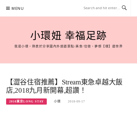
Skip
MENU
to
content
小環妞 幸福足跡
我是小環，熱衷於分享國內外旅遊景點/美食/住宿，夢想【環】遊世界
【澀谷住宿推薦】Stream東急卓越大飯
店,2018九月新開幕,超讚！
2018東京LONG STAY
小環
2018-09-17