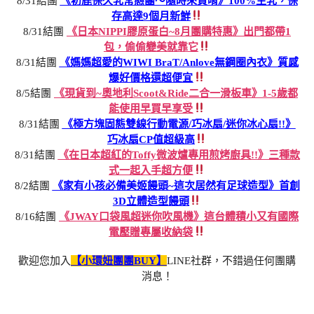
8/31結團
《初鹿保久乳常態團～隨時來買唷》100%生乳，保
存高達9個月新鮮
8/31結團
《日本NIPPI膠原蛋白~8月團購特惠》出門都帶1
包，偷偷變美就靠它
8/31結團
《媽媽超愛的WIWI BraT/Anlove無鋼圈內衣》質感
爆好價格還超便宜
8/5結團
《現貨到~奧地利Scoot&Ride二合一滑板車》1-5歲都
能使用早買早享受
8/31結團
《極方塊固態雙線行動電源/巧冰扇/迷你冰心扇!!》
巧冰扇CP值超級高
8/31結團
《在日本超紅的Toffy微波爐專用煎烤廚具!!》三種款
式一起入手超方便
8/2結團
《家有小孩必備美姬饅頭~這次居然有足球造型》首創
3D立體造型饅頭
8/16結團
《JWAY口袋風超迷你吹風機》這台體積小又有國際
電壓贈專屬收納袋
歡迎您加入
【小環妞團團BUY】
LINE社群，不錯過任何團購
消息！