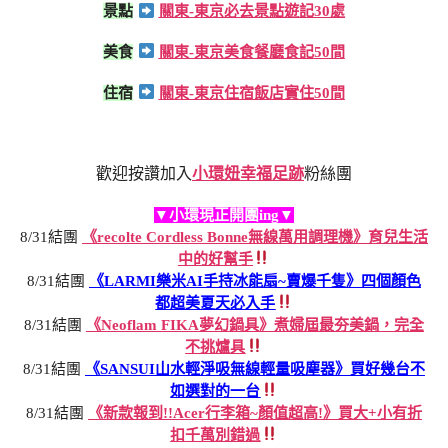
景點
關東-東京必去景點遊記30處
美食
關東-東京美食餐廳食記50間
住宿
關東-東京住宿飯店實住50間
歡迎按讚加入
小環妞幸福足跡
粉絲團
▼小環現正開團ing▼
8/31結團
《recolte Cordless Bonne無線萬用調理機》育兒生活
中的好幫手
8/31結團
《LARMI樂米AI手持冰能扇~賣爆千隻》四個顏色
都超美夏天必入手
8/31結團
《Neoflam FIKA夢幻鍋具》煮婦屆最夯美鍋，完全
不挑爐具
8/31結團
《SANSUI山水輕淨吸無線輕量吸塵器》買好幾台不
如選對的一台
8/31結團
《新款報到!!Acer行李箱~顏值超高!》買大+小有折
扣千萬別錯過