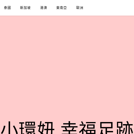
泰國
新加坡
港澳
東南亞
歐洲
小環妞 幸福足跡