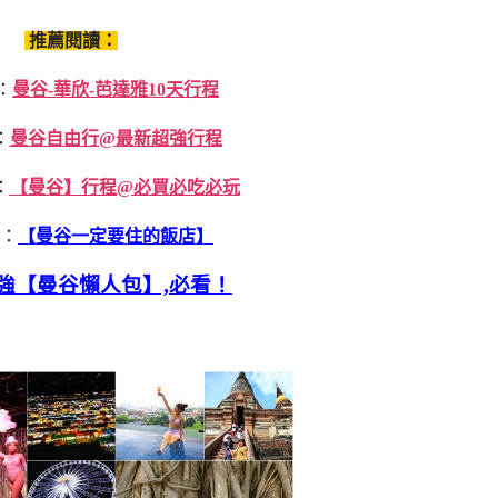
推薦閱讀：
：
曼谷-華欣-芭達雅10天行程
：
曼谷自由行@最新超強行程
：
【曼谷】行程@必買必吃必玩
：
【曼谷一定要住的飯店】
強【曼谷懶人包】,必看！