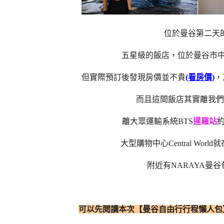
位於曼谷第二天
五星級的飯店，位於曼谷市
但實際預訂後發現房價並不貴
(看房價)
，
而且這間飯店其實離我們
離大眾運輸系統BTS
暹羅站
約
大型購物中心Central Wo
附近有NARAYA曼
可以先閱讀本次【曼谷自由行行程懶人包