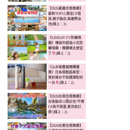
【2026嘉義住宿推薦】
最新TOP15,便宜CP值
高,親子飯店,無邊際泳
池(線上：3)
《LISHAN UV防曬噴
霧》傳說中超強小花防
曬噴霧，團購價太便宜
了
(線上：2)
《山水吸塵器團購優
惠》日系極輕超美型，
買好幾台不如選擇對的
一台
(線上：2)
【2026台南住宿推薦】
台南飯店12間必住!平價
CP高不踩雷,看完就訂
房!(線上：2)
【2026台東住宿推薦】