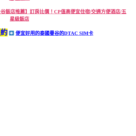
谷飯店推薦】訂房比價！CP值高便宜住宿/交通方便酒店/五
星級飯店
預約
便宜好用的泰國曼谷的DTAC SIM卡