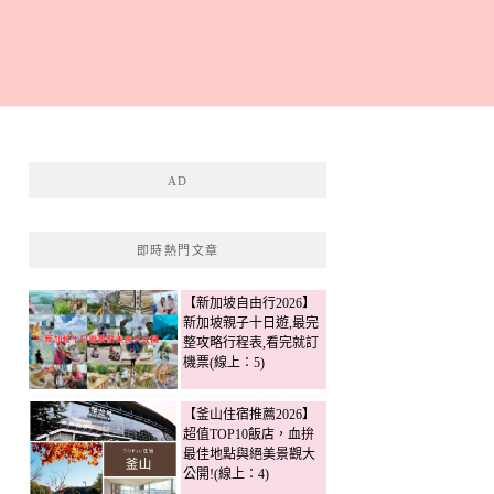
AD
即時熱門文章
【新加坡自由行2026】
新加坡親子十日遊,最完
整攻略行程表,看完就訂
機票(線上：5)
【釜山住宿推薦2026】
超值TOP10飯店，血拚
最佳地點與絕美景觀大
公開!(線上：4)