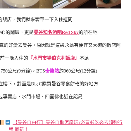
的飯店，我們就來奢華一下入住這間
中心的鬧區，更是
曼谷知名酒吧Red Sky
的所在地
真的好愛去曼谷，原因就是這邊永遠有便宜又大碗的飯店阿
前一晚入住的
『水門市場伯克利飯店』
不遠
750公尺(9分鐘)，BTS
奇隆站
約960公尺(12分鐘)
rld就在樓下，對面是Big C購買曼谷零食餅乾的好地方
谷包專賣店，水門市場、四面佛也近在咫尺
】
【曼谷自由行】曼谷自助怎麼玩?必買必吃必去超強行
程,最新！