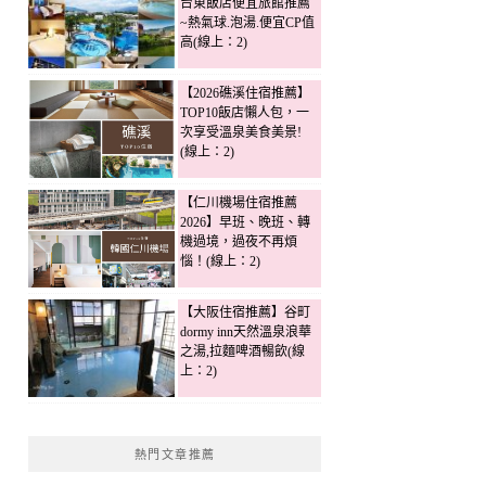
台東飯店便宜旅館推薦
~熱氣球.泡湯.便宜CP值
高(線上：2)
【2026礁溪住宿推薦】
TOP10飯店懶人包，一
次享受溫泉美食美景!
(線上：2)
【仁川機場住宿推薦
2026】早班、晚班、轉
機過境，過夜不再煩
惱！(線上：2)
【大阪住宿推薦】谷町
dormy inn天然溫泉浪華
之湯,拉麵啤酒暢飲(線
上：2)
熱門文章推薦