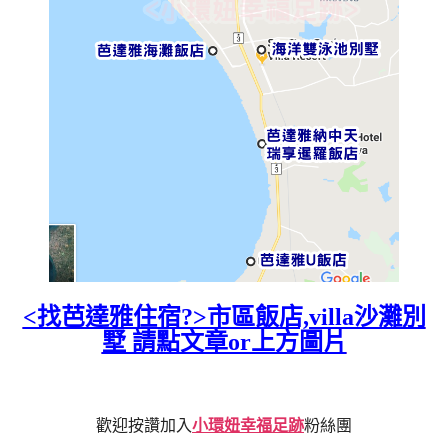
<找芭達雅住宿?>市區飯店,villa沙灘別
墅 請點文章or上方圖片
歡迎按讚加入
小環妞幸福足跡
粉絲團