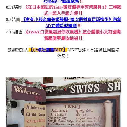
巧冰扇CP值超級高
8/31結團
《在日本超紅的Toffy微波爐專用煎烤廚具!!》三種款
式一起入手超方便
8/2結團
《家有小孩必備美姬饅頭~這次居然有足球造型》首創
3D立體造型饅頭
8/16結團
《JWAY口袋風超迷你吹風機》這台體積小又有國際
電壓贈專屬收納袋
歡迎您加入
【小環妞團團BUY】
LINE社群，不錯過任何團購
消息！