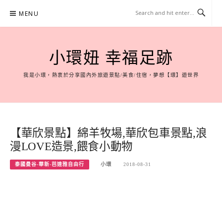
Skip
MENU
to
content
小環妞 幸福足跡
我是小環，熱衷於分享國內外旅遊景點/美食/住宿，夢想【環】遊世界
【華欣景點】綿羊牧場,華欣包車景點,浪
漫LOVE造景,餵食小動物
泰國曼谷-華新-芭達雅自由行
小環
2018-08-31