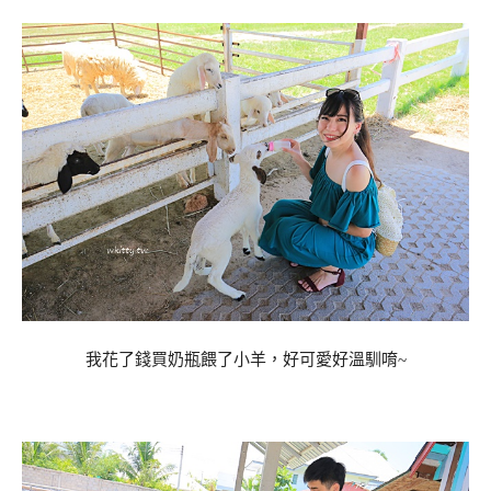
我花了錢買奶瓶餵了小羊，好可愛好溫馴唷~