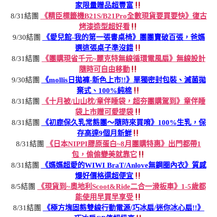
家限量贈品超豐富
8/31結團
《精臣標籤機B21S/B21Pro全數現貨要買要快》復古
烤漆造型超好看
9/30結團
《愛兒館-我的第一張書桌椅》團團賣破百張，爸媽
選這張桌子準沒錯
8/31結團
《團購現省千元~麗克特無線循環電風扇》無線設計
隨時可自由移動
9/30結團
《mollis日拋褲-新色上市!!》單獨密封包裝、滅菌拋
棄式、100%純棉
8/31結團
《十月被/山山枕/童伴睡袋，超夯團購駕到》童伴睡
袋上市贈可愛提袋
8/31結團
《初鹿保久乳常態團～隨時來買唷》100%生乳，保
存高達9個月新鮮
8/31結團
《日本NIPPI膠原蛋白~8月團購特惠》出門都帶1
包，偷偷變美就靠它
8/31結團
《媽媽超愛的WIWI BraT/Anlove無鋼圈內衣》質感
爆好價格還超便宜
8/5結團
《現貨到~奧地利Scoot&Ride二合一滑板車》1-5歲都
能使用早買早享受
8/31結團
《極方塊固態雙線行動電源/巧冰扇/迷你冰心扇!!》