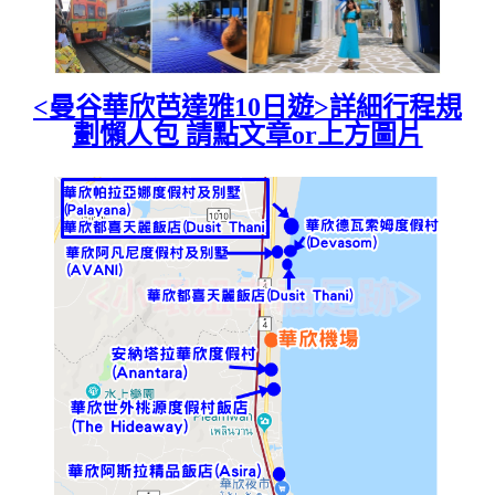
<曼谷華欣芭達雅10日遊>詳細行程規
劃懶人包 請點文章or上方圖片