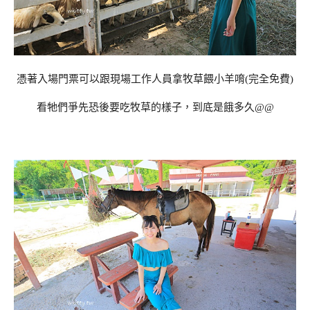
憑著入場門票可以跟現場工作人員拿牧草餵小羊唷(完全免費)
看牠們爭先恐後要吃牧草的樣子，到底是餓多久@@