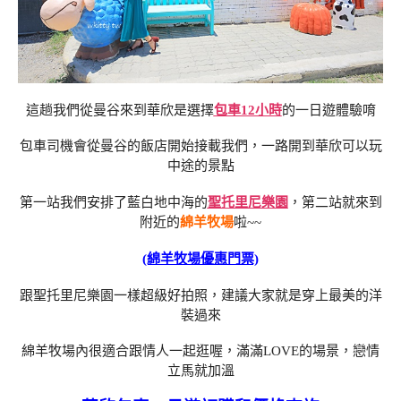
這趟我們從曼谷來到華欣是選擇
包車12小時
的一日遊體驗唷
包車司機會從曼谷的飯店開始接載我們，一路開到華欣可以玩
中途的景點
第一站我們安排了藍白地中海的
聖托里尼樂園
，第二站就來到
附近的
綿羊牧場
啦~~
(綿羊牧場優惠門票)
跟聖托里尼樂園一樣超級好拍照，建議大家就是穿上最美的洋
裝過來
綿羊牧場內很適合跟情人一起逛喔，滿滿LOVE的場景，戀情
立馬就加溫