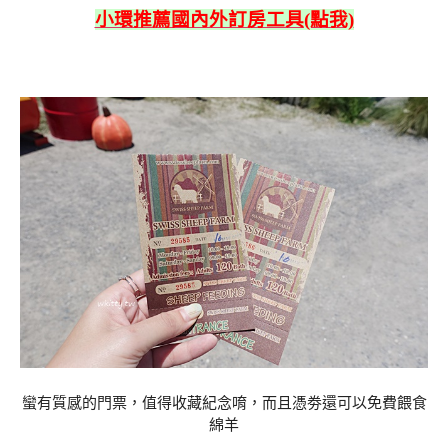
小環推薦國內外訂房工具(點我)
蠻有質感的門票，值得收藏紀念唷，而且憑劵還可以免費餵食
綿羊