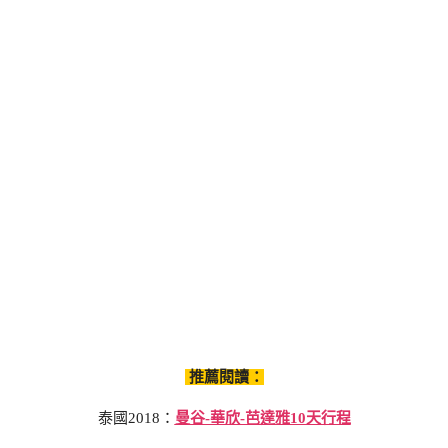
推薦閱讀：
泰國2018：
曼谷-華欣-芭達雅10天行程