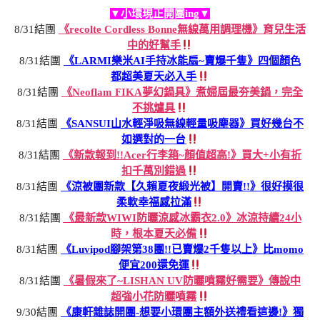
▼小環現正開團ing▼
8/31結團
《recolte Cordless Bonne無線萬用調理機》育兒生活
中的好幫手
8/31結團
《LARMI樂米AI手持冰能扇~賣爆千隻》四個顏色
都超美夏天必入手
8/31結團
《Neoflam FIKA夢幻鍋具》煮婦屆最夯美鍋，完全
不挑爐具
8/31結團
《SANSUI山水輕淨吸無線輕量吸塵器》買好幾台不
如選對的一台
8/31結團
《新款報到!!Acer行李箱~顏值超高!》買大+小有折
扣千萬別錯過
8/31結團
《涼被團新款【久賴夏夜緞光被】開賣!!》很好摸很
柔軟幸福感拉滿
8/31結團
《最新款WIWI防曬涼感冰霸衣2.0》冰涼持續24小
時，根本夏天必備
8/31結團
《Luvipod腳架第38團!!已賣爆2千隻以上》比momo
便宜200還免運
8/31結團
《暑假來了~LISHAN UV防曬噴霧好需要》傳說中
超強小花防曬噴霧
9/30結團
《康軒雜誌開團-想要小環團主額外送禮看這邊!》獨