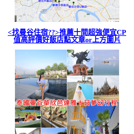
<找曼谷住宿??>推薦十間超強便宜CP
值高評價好飯店點文章or上方圖片