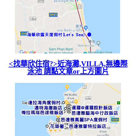
<找華欣住宿?>近海灘,VILLA,無邊際
泳池 請點文章or上方圖片