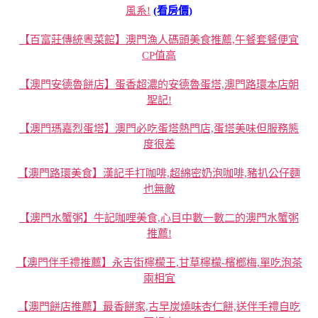
風系!
(看房價)
【百富莊傳統粵菜館】澳門漁人碼頭美食推薦,午餐套餐便宜
CP值高
【澳門安德魯餅店】蛋香超濃的安德魯蛋塔,澳門路環本店朝
聖記!
【澳門瑪嘉烈蛋塔】澳門必吃蛋塔熱門店,蛋塔美味但服務態
度很差
【澳門路環美食】漢記手打咖啡,超綿密奶泡咖啡,豬扒公仔麵
也無敵
【澳門水蟹粥】牛記咖哩美食,心目中數一數二的澳門水蟹粥
推薦!
【澳門伴手禮推薦】永吉街檸檬王,甘草檸檬-檳榔梅,單吃泡茶
兩相宜
【澳門餅店推薦】最香餅家,古早炭燒味杏仁餅,送伴手禮自吃