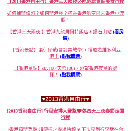
【2014香港自由行】香港三天兩夜必吃必玩景點美食行程
如何補辦護照？如何辦港簽？搭乘香港航空飛去香港小渡
假！
【香港三天兩夜 】香港九龍貝爾特飯店＊鑽石山站
(看房
價)
【香港景點】張保仔號(含訂票教學)，搭船遊維多利亞
港！
(點我購票)
【香港景點】sky100(天際100)，眺望香港夜景的選
擇！
(點我購票)
♥2013香港自由行♥
[2013香港自由行] 行程安排大彙整
偽四天三夜春節走闖
行程
[香港預辦登機]超便捷之機場快線 ♥ 下次見到行李就在台