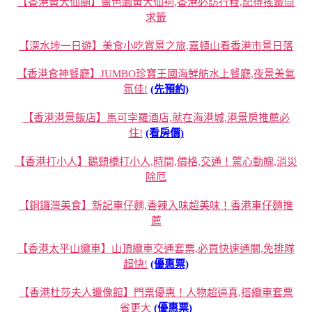
【香港黃大仙廟】嗇色園黃大仙祠,香港必訪行程,記得搖籤筒
求籤
【深水埗一日遊】美食小吃賞景之旅,嘉頓山看香港市景日落
【香港食神餐廳】JUMBO珍寶王國海鮮舫水上餐廳,夜景美氣
氛佳!
(先預約)
【香港港景飯店】馬可孛羅酒店,就在海港城,港景房推薦必
住!
(看房價)
【香港打小人】鵝頸橋打小人,時間,價格,交通！驚心動魄,消災
除厄
【銅鑼灣美食】新記車仔麵,香辣入味超美味！香港車仔麵推
薦
【香港太平山纜車】山頂纜車交通套票,必買快速通關,免排隊
超快!
(優惠票)
【香港杜莎夫人蠟像館】門票優惠！人物超逼真,搭纜車套票
省更大
(優惠票)