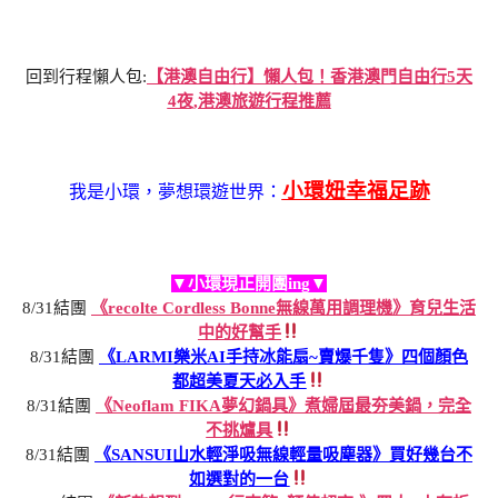
回到行程懶人包:
【港澳自由行】懶人包！香港澳門自由行5天
4夜,港澳旅遊行程推薦
小環妞幸福足跡
我是小環，夢想環遊世界：
▼小環現正開團ing▼
8/31結團
《recolte Cordless Bonne無線萬用調理機》育兒生活
中的好幫手
8/31結團
《LARMI樂米AI手持冰能扇~賣爆千隻》四個顏色
都超美夏天必入手
8/31結團
《Neoflam FIKA夢幻鍋具》煮婦屆最夯美鍋，完全
不挑爐具
8/31結團
《SANSUI山水輕淨吸無線輕量吸塵器》買好幾台不
如選對的一台