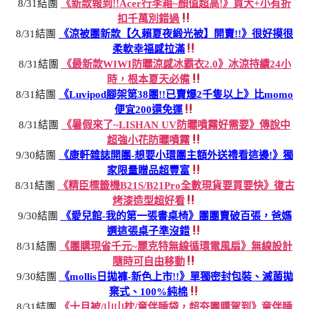
8/31結團
《新款報到!!Acer行李箱~顏值超高!》買大+小有折
扣千萬別錯過
8/31結團
《涼被團新款【久賴夏夜緞光被】開賣!!》很好摸很
柔軟幸福感拉滿
8/31結團
《最新款WIWI防曬涼感冰霸衣2.0》冰涼持續24小
時，根本夏天必備
8/31結團
《Luvipod腳架第38團!!已賣爆2千隻以上》比momo
便宜200還免運
8/31結團
《暑假來了~LISHAN UV防曬噴霧好需要》傳說中
超強小花防曬噴霧
9/30結團
《康軒雜誌開團-想要小環團主額外送禮看這邊!》獨
家限量贈品超豐富
8/31結團
《精臣標籤機B21S/B21Pro全數現貨要買要快》復古
烤漆造型超好看
9/30結團
《愛兒館-我的第一張書桌椅》團團賣破百張，爸媽
選這張桌子準沒錯
8/31結團
《團購現省千元~麗克特無線循環電風扇》無線設計
隨時可自由移動
9/30結團
《mollis日拋褲-新色上市!!》單獨密封包裝、滅菌拋
棄式、100%純棉
8/31結團
《十月被/山山枕/童伴睡袋，超夯團購駕到》童伴睡