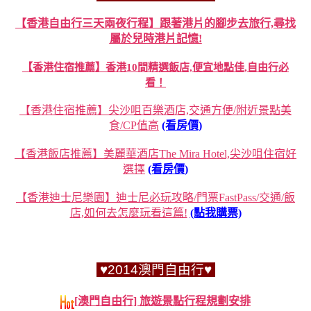
【香港自由行三天兩夜行程】跟著港片的腳步去旅行,尋找
屬於兒時港片記憶!
【香港住宿推薦】香港10間精選飯店,便宜地點佳,自由行必
看！
【香港住宿推薦】尖沙咀百樂酒店,交通方便/附近景點美
食/CP值高
(看房價)
【香港飯店推薦】美麗華酒店The Mira Hotel,尖沙咀住宿好
選擇
(看房價)
【香港迪士尼樂園】迪士尼必玩攻略/門票FastPass/交通/飯
店,如何去怎麼玩看這篇!
(點我購票)
♥2014澳門自由行♥
[澳門自由行] 旅遊景點行程規劃安排