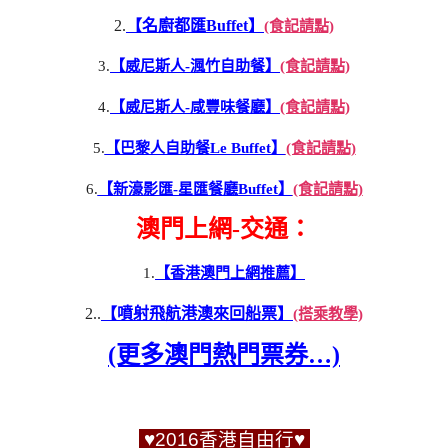
2.
【名廚都匯Buffet】
(食記請點)
3.
【威尼斯人-渢竹自助餐】
(食記請點)
4.
【威尼斯人-咸豐味餐廳】
(食記請點)
5.
【巴黎人自助餐Le Buffet】
(食記請點)
6.
【新濠影匯-星匯餐廳Buffet】
(食記請點)
澳門上網-交通：
1.
【香港澳門上網推薦】
2..
【噴射飛航港澳來回船票】
(搭乘教學)
(更多澳門熱門票券…)
♥2016香港自由行♥