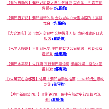
【渢竹自助餐】澳門威尼斯人自助餐推薦,菜色多！先購買優
惠餐券
(先預約)
【澳門西遊記】澳門最新的秀,金沙城中心大型中國秀！震撼
舞台!
(先預約)
【大倉酒店】澳門銀河度假村,交通機能方便,簡約雅致的日式
飯店
(看房價)
【巴黎人鐵塔】不用到巴黎,澳門也有艾菲爾鐵塔！夜晚還有
燈光秀
(優惠票)
【澳門水舞間】先訂票,享最新門票優惠,絕無冷場！座位A區
最刺激
(優惠票)
【JW萬豪名廚都匯】優惠！澳門自助餐推薦,buffet龍蝦生蠔吃
到飽
(先預約)
【澳門新開幕酒店】羅斯福酒店,頂樓有無敵夢幻無邊際泳
池!
(看房價)