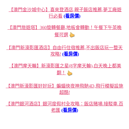
【澳門金沙城中心】喜來登酒店,親子飯店推薦,夢工廠遊
行必看
(看房價)
【澳門旅遊塔】360旋轉餐廳,地板會轉動！午餐下午茶晚
餐可選
【澳門新濠影匯酒店】自由行住宿推薦,不出飯店玩一整天
攻略!
(看房價)
【澳門摩天輪】新濠影匯之星(8字摩天輪),白天晚上都美
翻！
【澳門新濠影匯好好玩】蝙蝠俠夜神飛馳4D,飛行模擬設施
超酷!
【澳門銀河酒店】銀河度假村全攻略：飯店賭場.接駁車.百
老匯
(看房價)