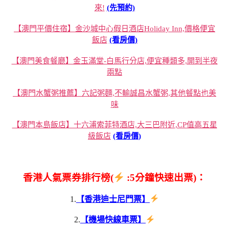
來!
(先預約)
【澳門平價住宿】金沙城中心假日酒店Holiday Inn,價格便宜
飯店
(看房價)
【澳門美食餐廳】金玉滿堂-白馬行分店,便宜種類多,開到半夜
兩點
【澳門水蟹粥推薦】六記粥麵,不輸誠昌水蟹粥,其他餐點也美
味
【澳門本島飯店】十六浦索菲特酒店,大三巴附近,CP值高五星
級飯店
(看房價)
香港人氣票券排行榜(
:5分鐘快速出票)：
1.
【香港迪士尼門票】
2.
【機場快線車票】