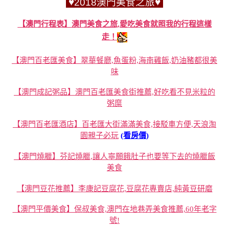
♥2018澳門美食之旅♥
【澳門行程表】澳門美食之旅,愛吃美食就照我的行程這樣
走！
【澳門百老匯美食】翠華餐廳,魚蛋粉,海南雞飯,奶油豬都很美
味
【澳門成記粥品】澳門百老匯美食街推薦,好吃看不見米粒的
粥糜
【澳門百老匯酒店】百老匯大街滿滿美食,接駁車方便,天浪淘
園親子必玩
(看房價)
【澳門燒臘】芬記燒臘,讓人寧願餓肚子也要等下去的燒臘飯
美食
【澳門豆花推薦】李康記豆腐花,豆腐花專賣店,純黃豆研磨
【澳門平價美食】保叔美食,澳門在地巷弄美食推薦,60年老字
號!