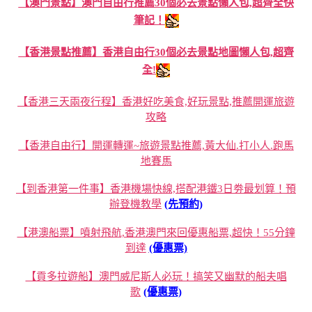
【澳門景點】澳門自由行推薦30個必去景點懶人包,超齊全快
筆記！
【香港景點推薦】香港自由行30個必去景點地圖懶人包,超齊
全!
【香港三天兩夜行程】香港好吃美食,好玩景點,推薦開運旅遊
攻略
【香港自由行】開運轉運~旅遊景點推薦,黃大仙.打小人.跑馬
地賽馬
【到香港第一件事】香港機場快線,搭配港鐵3日劵最划算！預
辦登機教學
(先預約)
【港澳船票】噴射飛航,香港澳門來回優惠船票,超快！55分鐘
到達
(優惠票)
【貢多拉遊船】澳門威尼斯人必玩！搞笑又幽默的船夫唱
歌
(優惠票)