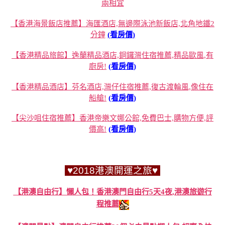
兩相宜
【香港海景飯店推薦】海匯酒店,無邊際泳池新飯店,北角地鐵2
分鐘
(看房價)
【香港精品旅館】逸蘭精品酒店,銅鑼灣住宿推薦,精品歐風,有
廚房!
(看房價)
【香港精品酒店】芬名酒店,灣仔住宿推薦,復古渡輪風,像住在
船艙!
(看房價)
【尖沙咀住宿推薦】香港帝樂文娜公館,免費巴士,購物方便,評
價高!
(看房價)
♥2018港澳開運之旅♥
【港澳自由行】懶人包！香港澳門自由行5天4夜,港澳旅遊行
程推薦