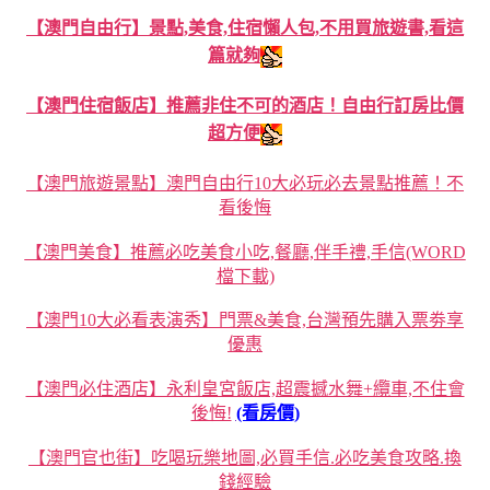
【澳門自由行】景點,美食,住宿懶人包,不用買旅遊書,看這
篇就夠
【澳門住宿飯店】推薦非住不可的酒店！自由行訂房比價
超方便
【澳門旅遊景點】澳門自由行10大必玩必去景點推薦！不
看後悔
【澳門美食】推薦必吃美食小吃,餐廳,伴手禮,手信(WORD
檔下載)
【澳門10大必看表演秀】門票&美食,台灣預先購入票劵享
優惠
【澳門必住酒店】永利皇宮飯店,超震撼水舞+纜車,不住會
後悔!
(看房價)
【澳門官也街】吃喝玩樂地圖,必買手信.必吃美食攻略.換
錢經驗