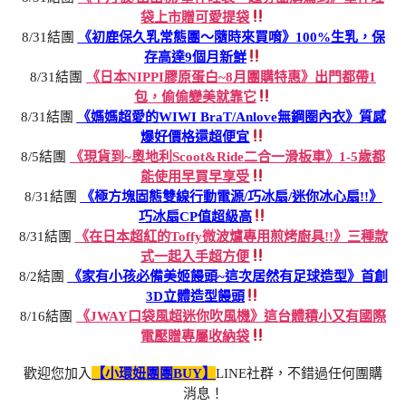
袋上市贈可愛提袋
8/31結團
《初鹿保久乳常態團～隨時來買唷》100%生乳，保
存高達9個月新鮮
8/31結團
《日本NIPPI膠原蛋白~8月團購特惠》出門都帶1
包，偷偷變美就靠它
8/31結團
《媽媽超愛的WIWI BraT/Anlove無鋼圈內衣》質感
爆好價格還超便宜
8/5結團
《現貨到~奧地利Scoot&Ride二合一滑板車》1-5歲都
能使用早買早享受
8/31結團
《極方塊固態雙線行動電源/巧冰扇/迷你冰心扇!!》
巧冰扇CP值超級高
8/31結團
《在日本超紅的Toffy微波爐專用煎烤廚具!!》三種款
式一起入手超方便
8/2結團
《家有小孩必備美姬饅頭~這次居然有足球造型》首創
3D立體造型饅頭
8/16結團
《JWAY口袋風超迷你吹風機》這台體積小又有國際
電壓贈專屬收納袋
歡迎您加入
【小環妞團團BUY】
LINE社群，不錯過任何團購
消息！