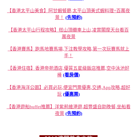
【香港太平山美食】阿甘蝦餐廳,太平山頂美式蝦料理+百萬夜
景！
(先預約)
【香港太平山行程攻略】搭山頂纜車上山,凌霄閣摩天台看百
萬夜景
【香港賽馬】跑馬地賽馬場,下注教學攻略,第一次玩賽馬就上
手！
【香港住宿】香港帝苑酒店,優質五星級飯店推薦,空中泳池好
棒
(看房價)
【香港海洋公園】必買必玩,便宜門票優惠,交通,App攻略,超好
玩
(優惠票)
【香港遊船buffet推薦】洋紫荊維港遊,超豐盛自助晚餐,坐船看
夜景
(先預約)