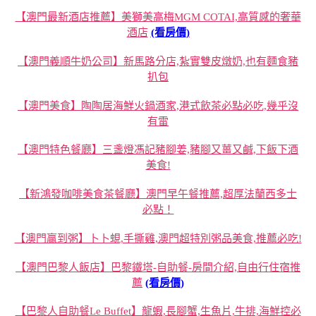
【澳門最新酒店推薦】美獅美高梅MGM COTAI,高質感的奢華
酒店
(看房價)
【澳門義順牛奶公司】新馬路分店,紮實雙皮燉奶,也有麵食豬
扒包
【澳門美食】陶陶居海鮮火鍋酒家,港式飲茶必點必吃,幾乎沒
有雷
【澳門特色餐廳】三盞燈馮記豬腳姜,豬腳又薑又鹹,下飯下酒
美食!
【新鴻發咖啡美食茶餐廳】澳門早午餐推薦,超厚法蘭西多士
必點！
【澳門贏到粥】卜卜蜆,手撕雞,澳門超特別粥品美食,推薦必吃!
【澳門巴黎人飯店】巴黎鐵塔-自助餐-房間介紹,自由行住宿推
薦
(看房價)
【巴黎人自助餐Le Buffet】龍蝦,長腳蟹,生魚片,牛排,海鮮控必