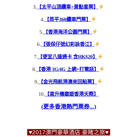
3.
【太平山頂纜車+景點套票】
4.
【昂平360纜車門票】
5.
【香港海洋公園門票】
6.
【張保仔號幻彩詠香江】
7.
【便宜八達通卡 含HK$20】
8.
【香港 3G/4G 上網+打電話】
9.
【金光飛航港澳來回船票】
10.
【直升機遨遊香港天際】
(更多香港熱門票券...)
♥2017澳門豪華酒店.豪賭之旅♥