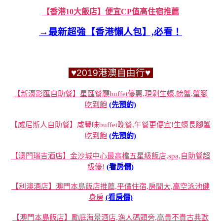
【香港10大飯店】便宜CP值高住宿推薦
→最新超強【香港懶人包】,必看！
♥2019港澳自由行♥
【新濠影匯自助餐】星匯餐廳buffet優惠,現剝生蠔,螃蟹,蟹腳
吃到飽
(先預約)
【威尼斯人自助餐】咸豐味buffet晚餐,午餐更便宜!生蠔長腳蟹
吃到飽
(先預約)
【澳門瑞吉酒店】金沙城中心最高檔五星級飯店,spa,自助餐超
級優!
(看房價)
【利澳酒店】澳門本島飯店推薦,平價住宿,房間大,高空泳池健
身房
(看房價)
【澳門本島飯店】勵庭海景酒店,漁人碼頭旁,高貴不貴古典歐