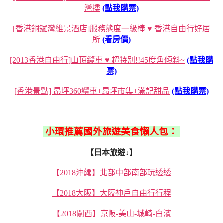
灣摟
(點我購票)
[香港銅鑼灣維景酒店]服務態度一級棒 ♥ 香港自由行好居
所
(看房價)
[2013香港自由行]山頂纜車 ♥ 超特別!!45度角傾斜~
(點我購
票)
[香港景點] 昂坪360纜車+昂坪市集+滿記甜品
(點我購票)
小環推薦國外旅遊美食懶人包：
【日本旅遊↓】
【2018沖繩】北部中部南部玩透透
【2018大阪】大阪神戶自由行行程
【2018關西】京阪-美山-城崎-白濱