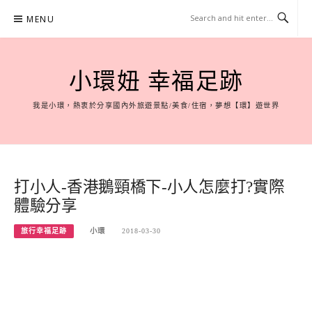
Skip
MENU
to
content
小環妞 幸福足跡
我是小環，熱衷於分享國內外旅遊景點/美食/住宿，夢想【環】遊世界
打小人-香港鵝頸橋下-小人怎麼打?實際
體驗分享
旅行幸福足跡
小環
2018-03-30