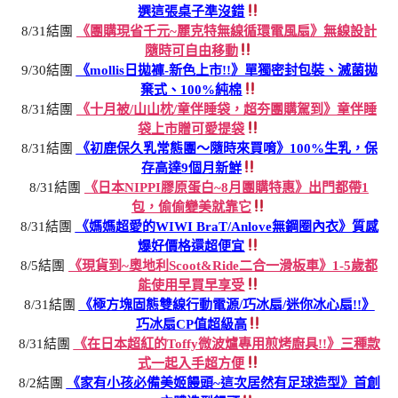
選這張桌子準沒錯
8/31結團
《團購現省千元~麗克特無線循環電風扇》無線設計
隨時可自由移動
9/30結團
《mollis日拋褲-新色上市!!》單獨密封包裝、滅菌拋
棄式、100%純棉
8/31結團
《十月被/山山枕/童伴睡袋，超夯團購駕到》童伴睡
袋上市贈可愛提袋
8/31結團
《初鹿保久乳常態團～隨時來買唷》100%生乳，保
存高達9個月新鮮
8/31結團
《日本NIPPI膠原蛋白~8月團購特惠》出門都帶1
包，偷偷變美就靠它
8/31結團
《媽媽超愛的WIWI BraT/Anlove無鋼圈內衣》質感
爆好價格還超便宜
8/5結團
《現貨到~奧地利Scoot&Ride二合一滑板車》1-5歲都
能使用早買早享受
8/31結團
《極方塊固態雙線行動電源/巧冰扇/迷你冰心扇!!》
巧冰扇CP值超級高
8/31結團
《在日本超紅的Toffy微波爐專用煎烤廚具!!》三種款
式一起入手超方便
8/2結團
《家有小孩必備美姬饅頭~這次居然有足球造型》首創