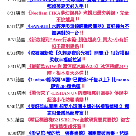
都超美夏天必入手
8/31結團
《Neoflam FIKA夢幻鍋具》煮婦屆最夯美鍋，完全
不挑爐具
8/31結團
《SANSUI山水輕淨吸無線輕量吸塵器》買好幾台不
如選對的一台
8/31結團
《新款報到!!Acer行李箱~顏值超高!》買大+小有折
扣千萬別錯過
8/31結團
《涼被團新款【久賴夏夜緞光被】開賣!!》很好摸很
柔軟幸福感拉滿
8/31結團
《最新款WIWI防曬涼感冰霸衣2.0》冰涼持續24小
時，根本夏天必備
8/31結團
《Luvipod腳架第38團!!已賣爆2千隻以上》比momo
便宜200還免運
8/31結團
《暑假來了~LISHAN UV防曬噴霧好需要》傳說中
超強小花防曬噴霧
9/30結團
《康軒雜誌開團-想要小環團主額外送禮看這邊!》獨
家限量贈品超豐富
8/31結團
《精臣標籤機B21S/B21Pro全數現貨要買要快》復古
烤漆造型超好看
9/30結團
《愛兒館-我的第一張書桌椅》團團賣破百張，爸媽