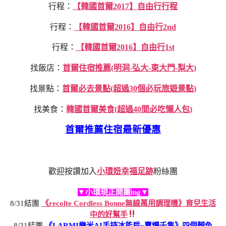
行程：
【韓國首爾2017】自由行行程
行程：
【韓國首爾2016】自由行2nd
行程：
【韓國首爾2016】自由行1st
找飯店：
首爾住宿推薦(明洞-弘大-東大門-梨大)
找景點：
首爾必去景點(超過30個必玩旅遊景點)
找美食：
韓國首爾美食(超過40間必吃懶人包)
首爾推薦住宿最新優惠
歡迎按讚加入
小環妞幸福足跡
粉絲團
▼小環現正開團ing▼
8/31結團
《recolte Cordless Bonne無線萬用調理機》育兒生活
中的好幫手
8/31結團
《LARMI樂米AI手持冰能扇~賣爆千隻》四個顏色