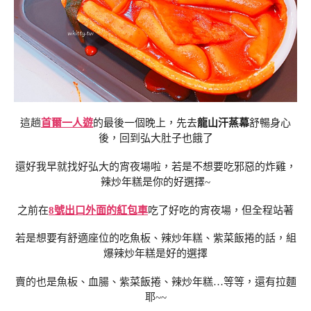
這趟
首爾一人遊
的最後一個晚上，先去
龍山汗蒸幕
舒暢身心
後，回到弘大肚子也餓了
還好我早就找好弘大的宵夜場啦，若是不想要吃邪惡的炸雞，
辣炒年糕是你的好選擇~
之前在
8號出口外面的紅包車
吃了好吃的宵夜場，但全程站著
若是想要有舒適座位的吃魚板、辣炒年糕、紫菜飯捲的話，組
爆辣炒年糕是好的選擇
賣的也是魚板、血腸、紫菜飯捲、辣炒年糕…等等，還有拉麵
耶~~