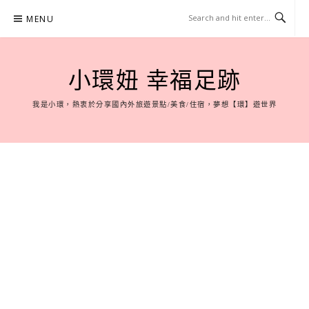
Skip
MENU
to
content
小環妞 幸福足跡
我是小環，熱衷於分享國內外旅遊景點/美食/住宿，夢想【環】遊世界