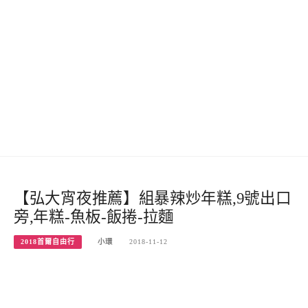
【弘大宵夜推薦】組暴辣炒年糕,9號出口
旁,年糕-魚板-飯捲-拉麵
2018首爾自由行
小環
2018-11-12