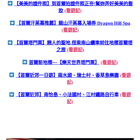
【美美的證件照】到首爾拍證件照正夯!幫妳弄好美美的髮
妝
(看遊記)
【首爾汗蒸幕推薦】龍山汗蒸幕入場券 Dragon Hill Spa
(看遊記)
【首爾塔門票】戀人的聖地,搭乘南山纜車前往地標首爾塔
之旅
(看遊記)
首爾新地標~~【樂天世界塔門票】
(看遊記)
【首爾近郊一日遊】兩水頭、瑞士村、香草島樂園
(看遊
記)
【首爾近郊】南怡島、小法國村、江村鐵路自行車
(看遊
記)