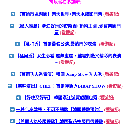
可以省很多錢唷!
【首爾市區樂園】樂天世界+樂天水族館門票
(看遊記)
【戀人推薦】夢幻好玩的遊樂園+動物王國 ,愛寶樂園門
票
(看遊記)
【亂打秀】首爾最強公演,最熱門的表演!
(看遊記)
【猛男秀】女生必看!座無虛席，整場刺激又精彩的表演
~
(看遊記)
【首爾功夫秀表演】韓國 Jump Show 功夫秀
(看遊記)
【美味演出】CHEF：首爾拌飯秀BIBAP SHOW
(看遊記)
【好吃又好玩】 韓國漢江遊覽船麵包秀
(看遊記)
一秒化身韓妞，不可不體驗【韓服體驗預約】
(看遊記)
【首爾人氣校服體驗】韓國梨花校服租借體驗
(看遊記)