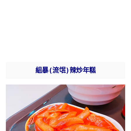
組暴(流氓)辣炒年糕