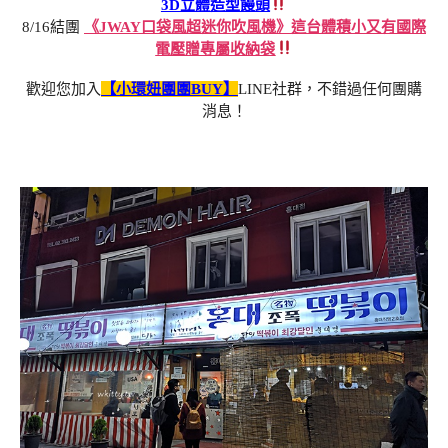
3D立體造型饅頭
8/16結團
《JWAY口袋風超迷你吹風機》這台體積小又有國際
電壓贈專屬收納袋
歡迎您加入
【小環妞團團BUY】
LINE社群，不錯過任何團購
消息！