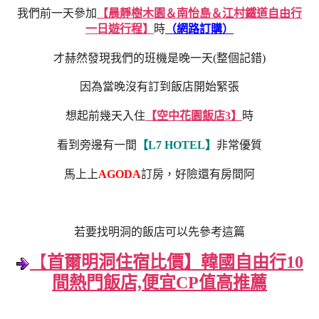
我們前一天參加
【晨靜樹木園＆南怡島＆江村鐵道自由行
一日遊行程】
時
（網路訂購）
才赫然發現我們的班機是晚一天(整個記錯)
因為當晚沒有訂到飯店開始緊張
想起前幾天入住
【空中花園飯店3】
時
看到旁邊有一間
【L7 HOTEL】
非常優質
馬上上
AGODA
訂房，好險還有房間阿
若要找明洞的飯店可以先參考這篇
【
首爾明洞住宿比價】韓國自由行10
間熱門飯店,便宜CP值高推薦