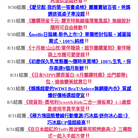
烤漆造型超好看
9/30結團
《愛兒館-我的第一張書桌椅》團團賣破百張，爸媽
選這張桌子準沒錯
8/31結團
《團購現省千元~麗克特無線循環電風扇》無線設計
隨時可自由移動
9/30結團
《mollis日拋褲-新色上市!!》單獨密封包裝、滅菌拋
棄式、100%純棉
8/31結團
《十月被/山山枕/童伴睡袋，超夯團購駕到》童伴睡
袋上市贈可愛提袋
8/31結團
《初鹿保久乳常態團～隨時來買唷》100%生乳，保
存高達9個月新鮮
8/31結團
《日本NIPPI膠原蛋白~8月團購特惠》出門都帶1
包，偷偷變美就靠它
8/31結團
《媽媽超愛的WIWI BraT/Anlove無鋼圈內衣》質感
爆好價格還超便宜
8/5結團
《現貨到~奧地利Scoot&Ride二合一滑板車》1-5歲都
能使用早買早享受
8/31結團
《極方塊固態雙線行動電源/巧冰扇/迷你冰心扇!!》
巧冰扇CP值超級高
8/31結團
《在日本超紅的Toffy微波爐專用煎烤廚具!!》三種款
式一起入手超方便