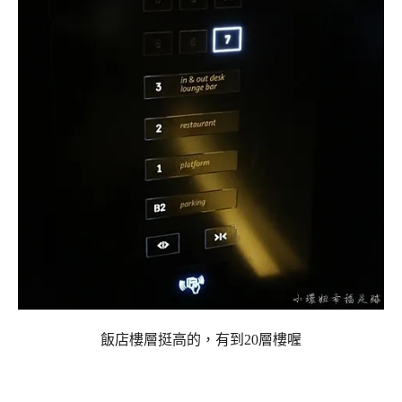
飯店樓層挺高的，有到20層樓喔