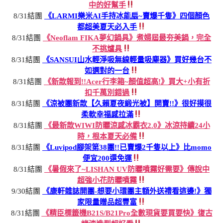
中的好幫手
8/31結團
《LARMI樂米AI手持冰能扇~賣爆千隻》四個顏色
都超美夏天必入手
8/31結團
《Neoflam FIKA夢幻鍋具》煮婦屆最夯美鍋，完全
不挑爐具
8/31結團
《SANSUI山水輕淨吸無線輕量吸塵器》買好幾台不
如選對的一台
8/31結團
《新款報到!!Acer行李箱~顏值超高!》買大+小有折
扣千萬別錯過
8/31結團
《涼被團新款【久賴夏夜緞光被】開賣!!》很好摸很
柔軟幸福感拉滿
8/31結團
《最新款WIWI防曬涼感冰霸衣2.0》冰涼持續24小
時，根本夏天必備
8/31結團
《Luvipod腳架第38團!!已賣爆2千隻以上》比momo
便宜200還免運
8/31結團
《暑假來了~LISHAN UV防曬噴霧好需要》傳說中
超強小花防曬噴霧
9/30結團
《康軒雜誌開團-想要小環團主額外送禮看這邊!》獨
家限量贈品超豐富
8/31結團
《精臣標籤機B21S/B21Pro全數現貨要買要快》復古