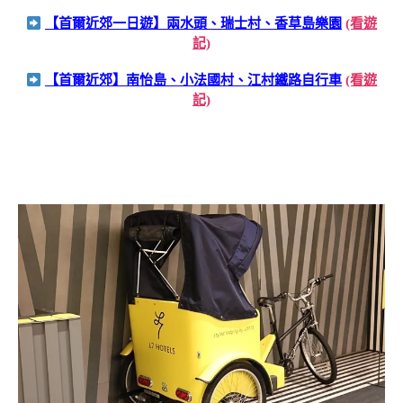
【首爾近郊一日遊】兩水頭、瑞士村、香草島樂園
(看遊
記)
【首爾近郊】南怡島、小法國村、江村鐵路自行車
(看遊
記)