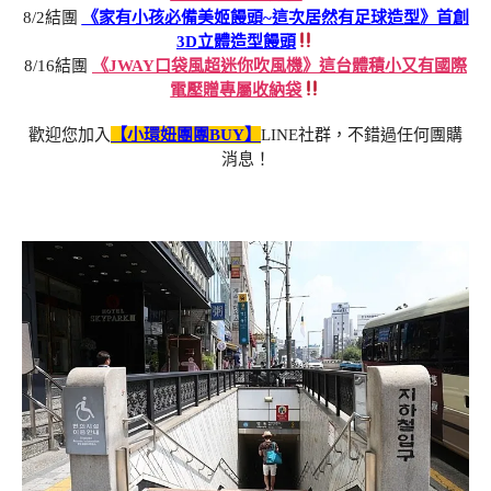
8/2結團
《家有小孩必備美姬饅頭~這次居然有足球造型》首創
3D立體造型饅頭
8/16結團
《JWAY口袋風超迷你吹風機》這台體積小又有國際
電壓贈專屬收納袋
歡迎您加入
【小環妞團團BUY】
LINE社群，不錯過任何團購
消息！