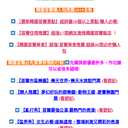
韓國首爾懶人包推薦2019全新
【
最新韓國首爾景點】超詳盡30個以上景點,懶人必備!
【首爾住宿推薦】超強17間網友激推韓國首爾飯店
【韓國首爾美食】超強!首爾美食推薦,超過40間必吃懶人
包
韓國首爾必先買票劵預約行程
先購買都優惠許多，作功課
可以省很多錢唷!
【首爾市區樂園】樂天世界+樂天水族館門票
(看遊記)
【戀人推薦】夢幻好玩的遊樂園+動物王國 ,愛寶樂園門
票
(看遊記)
【亂打秀】首爾最強公演,最熱門的表演!
(看遊記)
【猛男秀】女生必看!座無虛席，整場刺激又精彩的表演