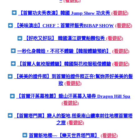
~
(看遊記)
【首爾功夫秀表演】韓國 Jump Show 功夫秀
(看遊記)
【美味演出】CHEF：首爾拌飯秀BIBAP SHOW
(看遊記)
【好吃又好玩】 韓國漢江遊覽船麵包秀
(看遊記)
一秒化身韓妞，不可不體驗【韓服體驗預約】
(看遊記)
【首爾人氣校服體驗】韓國梨花校服租借體驗
(看遊記)
【美美的證件照】到首爾拍證件照正夯!幫妳弄好美美的髮
妝
(看遊記)
【首爾汗蒸幕推薦】龍山汗蒸幕入場券 Dragon Hill Spa
(看遊記)
【首爾塔門票】戀人的聖地,搭乘南山纜車前往地標首爾塔
之旅
(看遊記)
首爾新地標~~【樂天世界塔門票】
(看遊記)