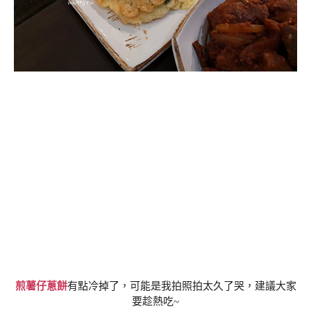
煎薯仔蔥餅
有點冷掉了，可能是我拍照拍太久了哭，建議大家
要趁熱吃~