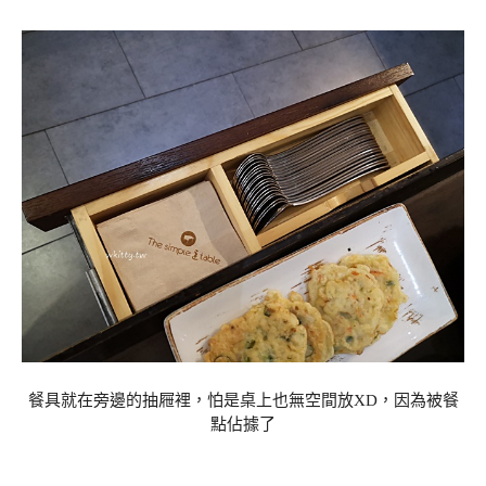
餐具就在旁邊的抽屜裡，怕是桌上也無空間放XD，因為被餐
點佔據了