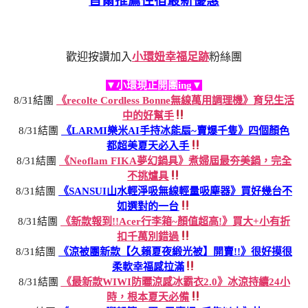
首爾推薦住宿最新優惠
歡迎按讚加入
小環妞幸福足跡
粉絲團
▼小環現正開團ing▼
8/31結團
《recolte Cordless Bonne無線萬用調理機》育兒生活
中的好幫手
8/31結團
《LARMI樂米AI手持冰能扇~賣爆千隻》四個顏色
都超美夏天必入手
8/31結團
《Neoflam FIKA夢幻鍋具》煮婦屆最夯美鍋，完全
不挑爐具
8/31結團
《SANSUI山水輕淨吸無線輕量吸塵器》買好幾台不
如選對的一台
8/31結團
《新款報到!!Acer行李箱~顏值超高!》買大+小有折
扣千萬別錯過
8/31結團
《涼被團新款【久賴夏夜緞光被】開賣!!》很好摸很
柔軟幸福感拉滿
8/31結團
《最新款WIWI防曬涼感冰霸衣2.0》冰涼持續24小
時，根本夏天必備