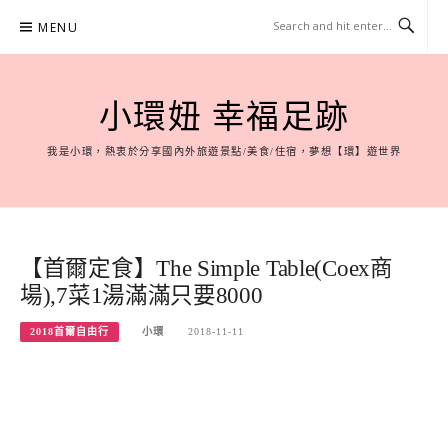
Skip
MENU
to
content
小環妞 幸福足跡
我是小環，熱衷於分享國內外旅遊景點/美食/住宿，夢想【環】遊世界
【首爾定食】The Simple Table(Coex商
場),7菜1湯滿滿只要8000
2018首爾自由行
小環
2018-11-11