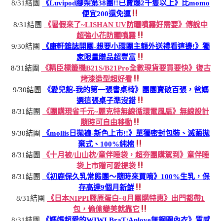
8/31結團
《Luvipod腳架第38團!!已賣爆2千隻以上》比momo
便宜200還免運
8/31結團
《暑假來了~LISHAN UV防曬噴霧好需要》傳說中
超強小花防曬噴霧
9/30結團
《康軒雜誌開團-想要小環團主額外送禮看這邊!》獨
家限量贈品超豐富
8/31結團
《精臣標籤機B21S/B21Pro全數現貨要買要快》復古
烤漆造型超好看
9/30結團
《愛兒館-我的第一張書桌椅》團團賣破百張，爸媽
選這張桌子準沒錯
8/31結團
《團購現省千元~麗克特無線循環電風扇》無線設計
隨時可自由移動
9/30結團
《mollis日拋褲-新色上市!!》單獨密封包裝、滅菌拋
棄式、100%純棉
8/31結團
《十月被/山山枕/童伴睡袋，超夯團購駕到》童伴睡
袋上市贈可愛提袋
8/31結團
《初鹿保久乳常態團～隨時來買唷》100%生乳，保
存高達9個月新鮮
8/31結團
《日本NIPPI膠原蛋白~8月團購特惠》出門都帶1
包，偷偷變美就靠它
8/31結團
《媽媽超愛的WIWI BraT/Anlove無鋼圈內衣》質感