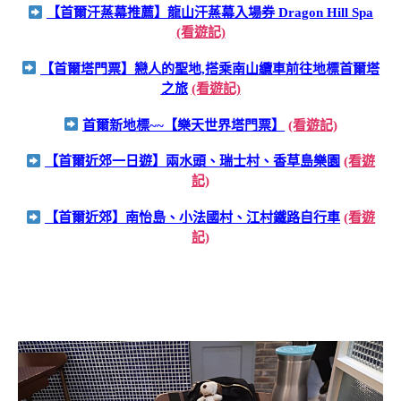
【首爾汗蒸幕推薦】龍山汗蒸幕入場券 Dragon Hill Spa
(看遊記)
【首爾塔門票】戀人的聖地,搭乘南山纜車前往地標首爾塔
之旅
(看遊記)
首爾新地標~~【樂天世界塔門票】
(看遊記)
【首爾近郊一日遊】兩水頭、瑞士村、香草島樂園
(看遊
記)
【首爾近郊】南怡島、小法國村、江村鐵路自行車
(看遊
記)