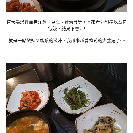
這大醬湯裡面有洋蔥、豆腐、蘿蔔等等，本來看外觀還以為它
很辣，結果不會耶!
就是一點微辣又酸酸的滋味，我越來越愛韓式的大醬湯了~~