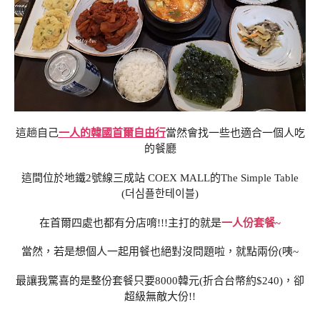
這趟自己
一人的韓國首爾自由行
當然會找一些也適合一個人吃
的餐廳
這間位於地鐵2號線三成站 COEX MALL的The Simple Table
(더심플한테이블)
在首爾四處也都有分店唷!!!主打的就是
一人份套餐~
當然，若是想個人一起用餐也絕對沒問題啦，就點兩份(咦~
最讓我驚喜的是整份套餐只要8000韓元(折合台幣約$240)，卻
超級無敵大份!!