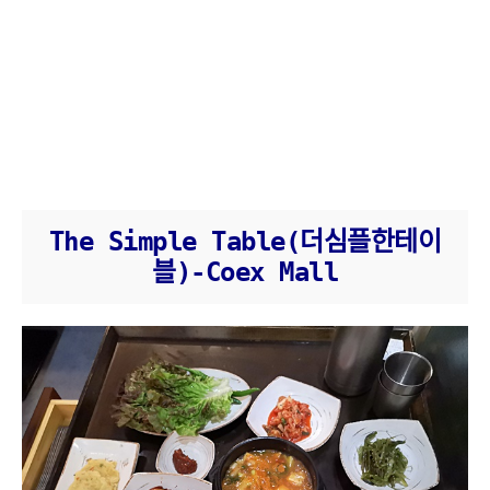
The Simple Table(더심플한테이
블)-Coex Mall