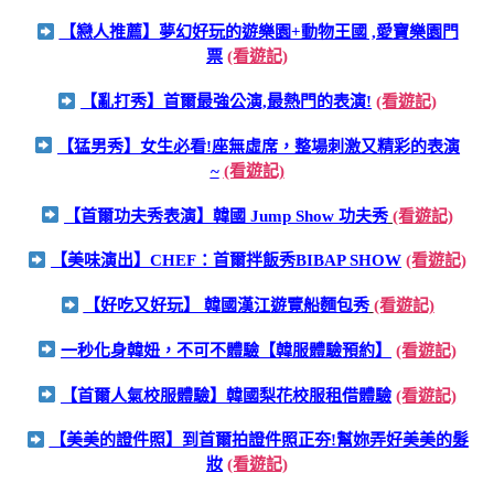
【戀人推薦】夢幻好玩的遊樂園+動物王國 ,愛寶樂園門
票
(看遊記)
【亂打秀】首爾最強公演,最熱門的表演!
(看遊記)
【猛男秀】女生必看!座無虛席，整場刺激又精彩的表演
~
(看遊記)
【首爾功夫秀表演】韓國 Jump Show 功夫秀
(看遊記)
【美味演出】CHEF：首爾拌飯秀BIBAP SHOW
(看遊記)
【好吃又好玩】 韓國漢江遊覽船麵包秀
(看遊記)
一秒化身韓妞，不可不體驗【韓服體驗預約】
(看遊記)
【首爾人氣校服體驗】韓國梨花校服租借體驗
(看遊記)
【美美的證件照】到首爾拍證件照正夯!幫妳弄好美美的髮
妝
(看遊記)