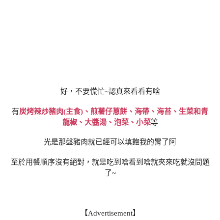
好，不要慌忙~認真來看看有啥
有
炭烤辣炒豬肉(主食)、煎薯仔蔥餅、海帶、海苔、生菜和青
龍椒、大醬湯、泡菜、小菜
等
光是那盤豬肉就已經可以填飽我的胃了阿
至於用餐順序沒有絕對，就是吃到啥看到啥就夾來吃就沒問題
了~
【Advertisement】