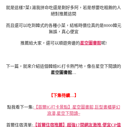
就是這樣7菜1湯我拼命吃還是剩好多阿，若是想要吃粗飽的人
絕對推薦這間
而且還可以吃到韓式的各種小菜，結帳時價位真的是8000韓元
無誤，真心便宜
推薦給大家，還可以順遊旁邊的
星空圖書館
呢!
下一篇，就來介紹這個韓妞IG打卡熱門地，像在星空下閱讀的
星空圖書館
…
【下集待續…】
點我看下一集:
【首爾IG打卡景點】星空圖書館,巨型書櫃夢幻
浪漫,星空下閱讀~
首爾住宿清單:
【首爾住宿推薦】超強17間網友激推,便宜CP值