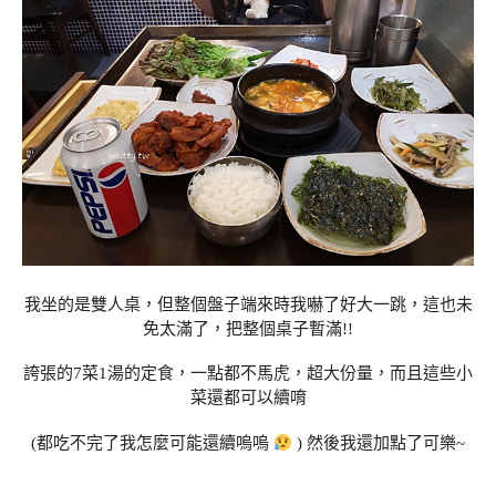
我坐的是雙人桌，但整個盤子端來時我嚇了好大一跳，這也未
免太滿了，把整個桌子暫滿!!
誇張的7菜1湯的定食，一點都不馬虎，超大份量，而且這些小
菜還都可以續唷
(都吃不完了我怎麼可能還續嗚嗚
) 然後我還加點了可樂~