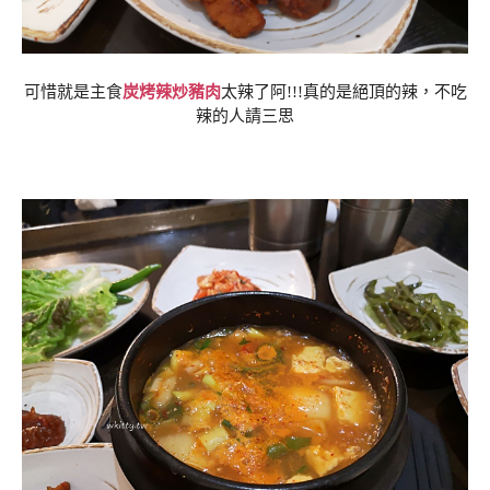
可惜就是主食
炭烤辣炒豬肉
太辣了阿!!!真的是絕頂的辣，不吃
辣的人請三思