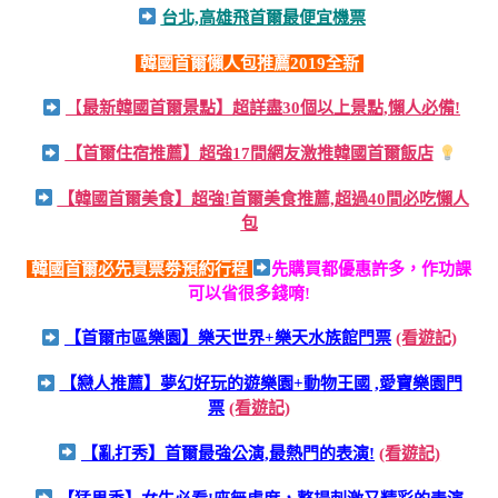
台北,高雄飛首爾最便宜機票
韓國首爾懶人包推薦2019全新
【
最新韓國首爾景點】超詳盡30個以上景點,懶人必備!
【首爾住宿推薦】超強17間網友激推韓國首爾飯店
【韓國首爾美食】超強!首爾美食推薦,超過40間必吃懶人
包
韓國首爾必先買票劵預約行程
先購買都優惠許多，作功課
可以省很多錢唷!
【首爾市區樂園】樂天世界+樂天水族館門票
(看遊記)
【戀人推薦】夢幻好玩的遊樂園+動物王國 ,愛寶樂園門
票
(看遊記)
【亂打秀】首爾最強公演,最熱門的表演!
(看遊記)