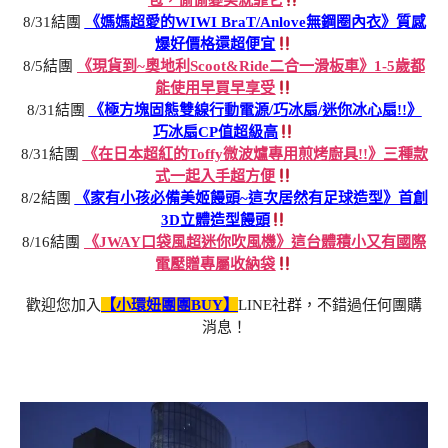
包，偷偷變美就靠它
8/31結團
《媽媽超愛的WIWI BraT/Anlove無鋼圈內衣》質感
爆好價格還超便宜
8/5結團
《現貨到~奧地利Scoot&Ride二合一滑板車》1-5歲都
能使用早買早享受
8/31結團
《極方塊固態雙線行動電源/巧冰扇/迷你冰心扇!!》
巧冰扇CP值超級高
8/31結團
《在日本超紅的Toffy微波爐專用煎烤廚具!!》三種款
式一起入手超方便
8/2結團
《家有小孩必備美姬饅頭~這次居然有足球造型》首創
3D立體造型饅頭
8/16結團
《JWAY口袋風超迷你吹風機》這台體積小又有國際
電壓贈專屬收納袋
歡迎您加入
【小環妞團團BUY】
LINE社群，不錯過任何團購
消息！