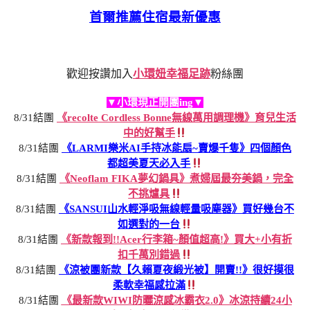
首爾推薦住宿最新優惠
歡迎按讚加入
小環妞幸福足跡
粉絲團
▼小環現正開團ing▼
8/31結團
《recolte Cordless Bonne無線萬用調理機》育兒生活
中的好幫手
8/31結團
《LARMI樂米AI手持冰能扇~賣爆千隻》四個顏色
都超美夏天必入手
8/31結團
《Neoflam FIKA夢幻鍋具》煮婦屆最夯美鍋，完全
不挑爐具
8/31結團
《SANSUI山水輕淨吸無線輕量吸塵器》買好幾台不
如選對的一台
8/31結團
《新款報到!!Acer行李箱~顏值超高!》買大+小有折
扣千萬別錯過
8/31結團
《涼被團新款【久賴夏夜緞光被】開賣!!》很好摸很
柔軟幸福感拉滿
8/31結團
《最新款WIWI防曬涼感冰霸衣2.0》冰涼持續24小