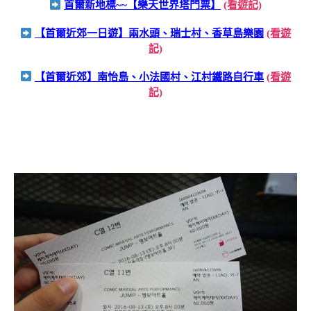
首爾新地標~~【樂天世界塔門票】
(看遊記)
【首爾近郊一日遊】兩水頭、瑞士村、香草島樂園
(看遊
記)
【首爾近郊】南怡島、小法國村、江村鐵路自行車
(看遊
記)