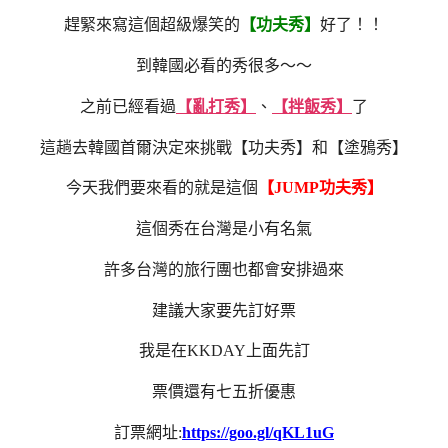
趕緊來寫這個超級爆笑的
【功夫秀】
好了！！
到韓國必看的秀很多～～
之前已經看過
【亂打秀】
、
【拌飯秀】
了
這趟去韓國首爾決定來挑戰【功夫秀】和【塗鴉秀】
今天我們要來看的就是這個
【JUMP功夫秀】
這個秀在台灣是小有名氣
許多台灣的旅行團也都會安排過來
建議大家要先訂好票
我是在KKDAY上面先訂
票價還有七五折優惠
訂票網址:
https://goo.gl/qKL1uG