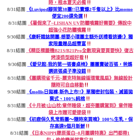
時，根本夏天必備
8/31結團
《Luvipod腳架第38團!!已賣爆2千隻以上》比momo
便宜200還免運
8/31結團
《暑假來了~LISHAN UV防曬噴霧好需要》傳說中
超強小花防曬噴霧
9/30結團
《康軒雜誌開團-想要小環團主額外送禮看這邊!》獨
家限量贈品超豐富
8/31結團
《精臣標籤機B21S/B21Pro全數現貨要買要快》復古
烤漆造型超好看
9/30結團
《愛兒館-我的第一張書桌椅》團團賣破百張，爸媽
選這張桌子準沒錯
8/31結團
《團購現省千元~麗克特無線循環電風扇》無線設計
隨時可自由移動
9/30結團
《mollis日拋褲-新色上市!!》單獨密封包裝、滅菌拋
棄式、100%純棉
8/31結團
《十月被/山山枕/童伴睡袋，超夯團購駕到》童伴睡
袋上市贈可愛提袋
8/31結團
《初鹿保久乳常態團～隨時來買唷》100%生乳，保
存高達9個月新鮮
8/31結團
《日本NIPPI膠原蛋白~8月團購特惠》出門都帶1