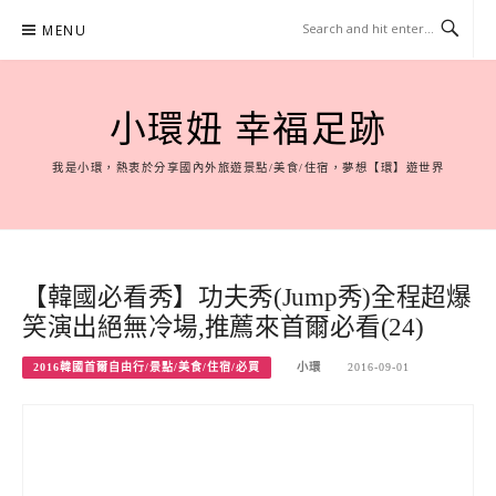
Skip
MENU
to
content
小環妞 幸福足跡
我是小環，熱衷於分享國內外旅遊景點/美食/住宿，夢想【環】遊世界
【韓國必看秀】功夫秀(Jump秀)全程超爆
笑演出絕無冷場,推薦來首爾必看(24)
2016韓國首爾自由行/景點/美食/住宿/必買
小環
2016-09-01