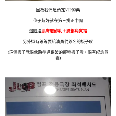
因為我們是預定VIP的票
位子超好就在第三排正中間
還贈送
肌膚磨砂乳＋臉部角質霜
另外還有等等要給演員們簽名的板子呢
(這個板子就很像跆拳道踢破的那種板子喔，很有紀念意
義)