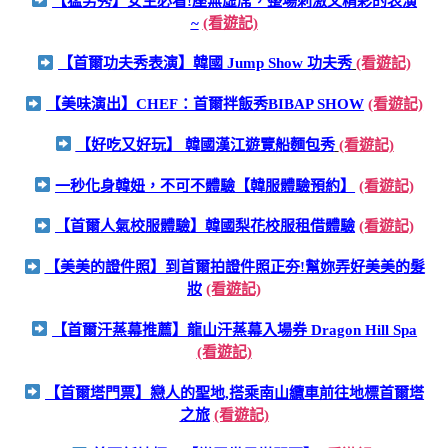
【猛男秀】女生必看!座無虛席，整場刺激又精彩的表演
~
(看遊記)
【首爾功夫秀表演】韓國 Jump Show 功夫秀
(看遊記)
【美味演出】CHEF：首爾拌飯秀BIBAP SHOW
(看遊記)
【好吃又好玩】 韓國漢江遊覽船麵包秀
(看遊記)
一秒化身韓妞，不可不體驗【韓服體驗預約】
(看遊記)
【首爾人氣校服體驗】韓國梨花校服租借體驗
(看遊記)
【美美的證件照】到首爾拍證件照正夯!幫妳弄好美美的髮
妝
(看遊記)
【首爾汗蒸幕推薦】龍山汗蒸幕入場券 Dragon Hill Spa
(看遊記)
【首爾塔門票】戀人的聖地,搭乘南山纜車前往地標首爾塔
之旅
(看遊記)