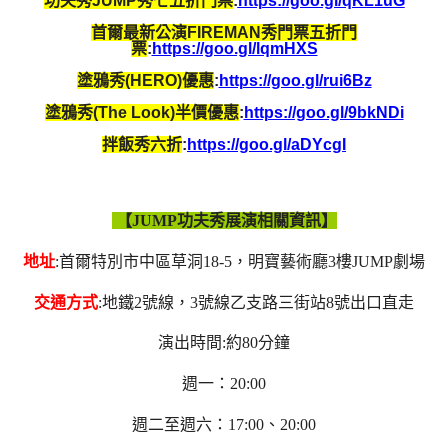
功夫秀JUMP秀七五折門票
:
https://goo.gl/qKL1uG
首爾最新公演FIREMAN秀門票五折門
票
:
https://goo.gl/lqmHXS
塗鴉秀(HERO)優惠
:
https://goo.gl/rui6Bz
塗鴉秀(The Look)半價優惠
:
https://goo.gl/9bkNDi
拌飯秀六折
:
https://goo.gl/aDYcgI
【JUMP功夫秀展演相關資訊】
地址
:首爾特別市中區草洞18-5，明寶藝術廳3樓JUMP劇場
交通方式
:地鐵2號線，3號線乙支路三街站8號出口直走
演出時間:約80分鐘
週一：20:00
週二至週六：17:00、20:00