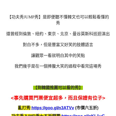
【功夫秀JUMP秀】是即便聽不懂韓文也可以輕鬆看懂的
秀
還曾經到倫敦、紐約、東京、北京、曼谷莫斯科巡迴演出
對白不多，但是豐富又好笑的肢體語言
讓觀眾一看就明白其中的笑點
我們幾乎是在一個捧腹大笑的過程中看完這場秀
【到韓國推薦可以看的秀】
<事先購買門票便宜超多，而且保證有位子>
亂打秀
:
https://goo.gl/n3ATVv
(市價六五折)