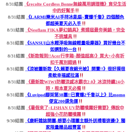
8/31結團
《recolte Cordless Bonne無線萬用調理機》育兒生活
中的好幫手
8/31結團
《LARMI樂米AI手持冰能扇~賣爆千隻》四個顏色
都超美夏天必入手
8/31結團
《Neoflam FIKA夢幻鍋具》煮婦屆最夯美鍋，完全
不挑爐具
8/31結團
《SANSUI山水輕淨吸無線輕量吸塵器》買好幾台不
如選對的一台
8/31結團
《新款報到!!Acer行李箱~顏值超高!》買大+小有折
扣千萬別錯過
8/31結團
《涼被團新款【久賴夏夜緞光被】開賣!!》很好摸很
柔軟幸福感拉滿
8/31結團
《最新款WIWI防曬涼感冰霸衣2.0》冰涼持續24小
時，根本夏天必備
8/31結團
《Luvipod腳架第38團!!已賣爆2千隻以上》比momo
便宜200還免運
8/31結團
《暑假來了~LISHAN UV防曬噴霧好需要》傳說中
超強小花防曬噴霧
9/30結團
《康軒雜誌開團-想要小環團主額外送禮看這邊!》獨
家限量贈品超豐富