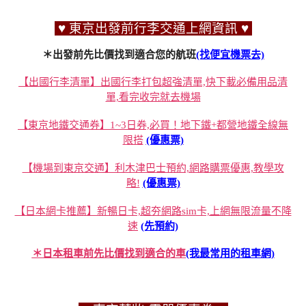
♥ 東京出發前行李交通上網資訊 ♥
＊出發前先比價找到適合您的航班
(找便宜機票去)
【出國行李清單】出國行李打包超強清單,快下載必備用品清
單,看完收完就去機場
【東京地鐵交通券】1~3日券,必買！地下鐵+都營地鐵全線無
限搭
(優惠票)
【機場到東京交通】利木津巴士預約,網路購票優惠,教學攻
略!
(優惠票)
【日本網卡推薦】新暢日卡,超夯網路sim卡,上網無限流量不降
速
(先預約)
＊日本租車前先比價找到適合的車
(我最常用的租車網)