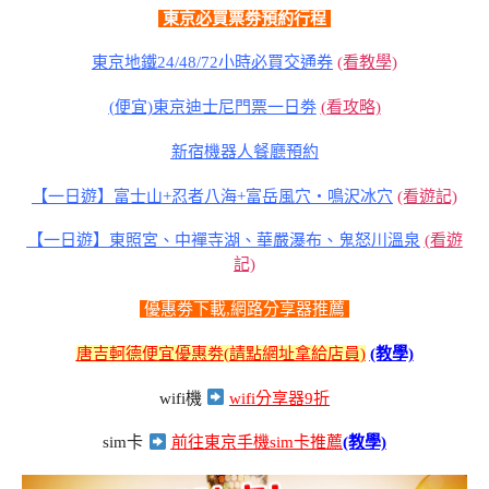
東京必買票劵預約行程
東京地鐵24/48/72小時必買交通券
(看教學)
(便宜)東京迪士尼門票一日劵
(看攻略)
新宿機器人餐廳預約
【一日遊】富士山+忍者八海+富岳風穴・鳴沢冰穴
(看遊記)
【一日遊】東照宮、中襌寺湖、華嚴瀑布、鬼怒川溫泉
(看遊
記)
優惠劵下載,網路分享器推薦
唐吉軻德便宜優惠劵(請點網址拿給店員)
(教學)
wifi機
wifi分享器9折
sim卡
前往東京手機sim卡推薦
(教學)