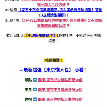
式一起入手超方便
8/2結團
《家有小孩必備美姬饅頭~這次居然有足球造型》首創
3D立體造型饅頭
8/16結團
《JWAY口袋風超迷你吹風機》這台體積小又有國際
電壓贈專屬收納袋
歡迎您加入
【小環妞團團BUY】
LINE社群，不錯過任何團購
消息！
推薦閱讀：
→最新超強【東京懶人包】,必看！
景點
關東-東京必去景點遊記30處
美食
關東-東京美食餐廳食記50間
住宿
關東-東京住宿飯店實住50間