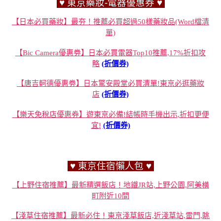
♥ 東京藥妝-電器優惠券 ♥
【日本必買藥妝】最夯！推薦必買超過50樣藥妝品(Word檔清
單)
【Bic Camera優惠劵】日本必買電器Top10推薦,17%折扣攻
略
(折價券)
【唐吉軻德優惠劵】日本驚安殿堂必買清單!東京必逛藥妝
店
(折價券)
【樂天免稅店優惠券】遊東京必備!結帳時手機出示,折扣更便
宜!
(折價券)
♥ 東京住宿懶人包 ♥
【上野住宿推薦】最新精選飯店！地鐵JR站,上野公園,阿美橫
町附近10間
【淺草住宿推薦】最新必住！東京淺草飯店,近淺草站,雷門,眺