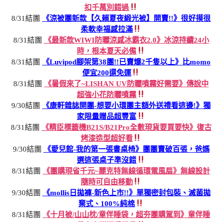
扣千萬別錯過
8/31結團
《涼被團新款【久賴夏夜緞光被】開賣!!》很好摸很
柔軟幸福感拉滿
8/31結團
《最新款WIWI防曬涼感冰霸衣2.0》冰涼持續24小
時，根本夏天必備
8/31結團
《Luvipod腳架第38團!!已賣爆2千隻以上》比momo
便宜200還免運
8/31結團
《暑假來了~LISHAN UV防曬噴霧好需要》傳說中
超強小花防曬噴霧
9/30結團
《康軒雜誌開團-想要小環團主額外送禮看這邊!》獨
家限量贈品超豐富
8/31結團
《精臣標籤機B21S/B21Pro全數現貨要買要快》復古
烤漆造型超好看
9/30結團
《愛兒館-我的第一張書桌椅》團團賣破百張，爸媽
選這張桌子準沒錯
8/31結團
《團購現省千元~麗克特無線循環電風扇》無線設計
隨時可自由移動
9/30結團
《mollis日拋褲-新色上市!!》單獨密封包裝、滅菌拋
棄式、100%純棉
8/31結團
《十月被/山山枕/童伴睡袋，超夯團購駕到》童伴睡