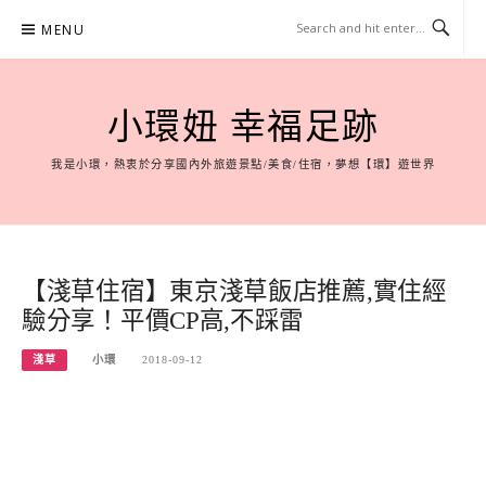
Skip
MENU
to
content
小環妞 幸福足跡
我是小環，熱衷於分享國內外旅遊景點/美食/住宿，夢想【環】遊世界
【淺草住宿】東京淺草飯店推薦,實住經
驗分享！平價CP高,不踩雷
淺草
小環
2018-09-12