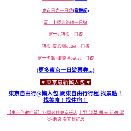
東京日光一日遊
(看遊記)
富士山經典路線一日遊
富士&箱根一日遊
箱根+御殿場outlet一日遊
富士泡湯+御殿場outlet一日遊
(更多東京一日遊票券...)
♥ 東京最新懶人包 ♥
東京自由行@懶人包-關東自由行行程-找景點！
找美食！找住宿！
【東京住宿推薦】18間必住東京飯店,上野-淺草-銀座-新宿-澀
谷-池袋,看完秒訂房