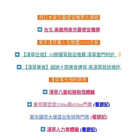
飛日本東京最便宜機票比價網
台北,高雄飛東京最便宜機票
東京淺草懶人包推薦2019全新
【淺草住宿】10間優質飯店推薦,淺草雷門附近
【淺草美食】超過十間美食連發,來淺草就這樣吃
淺草事先預約票劵
淺草八重和服租借體驗
東京晴空塔350m與450m門票
(看遊記)
東京鐵塔大展望台免排隊門票
(看遊記)
淺草人力車體驗
(看遊記)