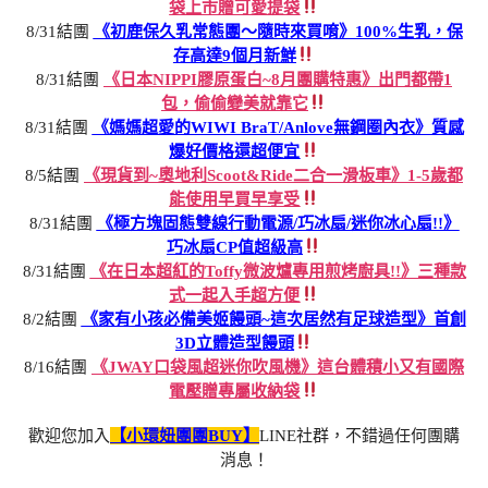
袋上市贈可愛提袋
8/31結團
《初鹿保久乳常態團～隨時來買唷》100%生乳，保
存高達9個月新鮮
8/31結團
《日本NIPPI膠原蛋白~8月團購特惠》出門都帶1
包，偷偷變美就靠它
8/31結團
《媽媽超愛的WIWI BraT/Anlove無鋼圈內衣》質感
爆好價格還超便宜
8/5結團
《現貨到~奧地利Scoot&Ride二合一滑板車》1-5歲都
能使用早買早享受
8/31結團
《極方塊固態雙線行動電源/巧冰扇/迷你冰心扇!!》
巧冰扇CP值超級高
8/31結團
《在日本超紅的Toffy微波爐專用煎烤廚具!!》三種款
式一起入手超方便
8/2結團
《家有小孩必備美姬饅頭~這次居然有足球造型》首創
3D立體造型饅頭
8/16結團
《JWAY口袋風超迷你吹風機》這台體積小又有國際
電壓贈專屬收納袋
歡迎您加入
【小環妞團團BUY】
LINE社群，不錯過任何團購
消息！