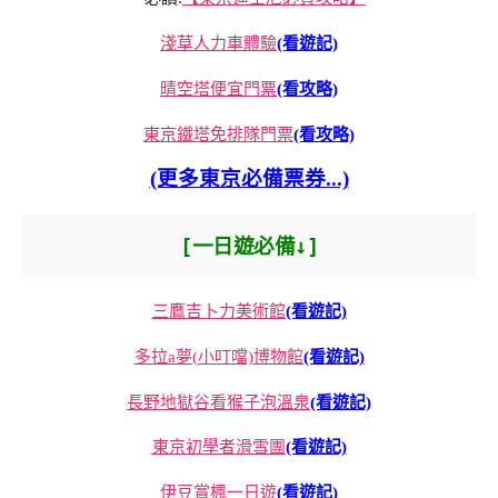
淺草人力車體驗
(看遊記)
晴空塔便宜門票
(看攻略)
東京鐵塔免排隊門票
(看攻略)
(更多東京必備票券...)
[一日遊必備↓]
三鷹吉卜力美術館
(看遊記)
多拉a夢(小叮噹)博物館
(看遊記)
長野地獄谷看猴子泡溫泉
(看遊記)
東京初學者滑雪團
(看遊記)
伊豆賞楓一日遊
(看遊記)