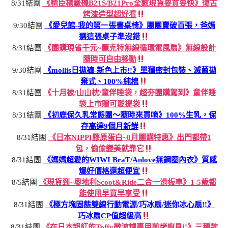
8/31結團
《精臣標籤機B21S/B21Pro全數現貨要買要快》復古
烤漆造型超好看
9/30結團
《愛兒館-我的第一張書桌椅》團團賣破百張，爸媽
選這張桌子準沒錯
8/31結團
《團購現省千元~麗克特無線循環電風扇》無線設計
隨時可自由移動
9/30結團
《mollis日拋褲-新色上市!!》單獨密封包裝、滅菌拋
棄式、100%純棉
8/31結團
《十月被/山山枕/童伴睡袋，超夯團購駕到》童伴睡
袋上市贈可愛提袋
8/31結團
《初鹿保久乳常態團～隨時來買唷》100%生乳，保
存高達9個月新鮮
8/31結團
《日本NIPPI膠原蛋白~8月團購特惠》出門都帶1
包，偷偷變美就靠它
8/31結團
《媽媽超愛的WIWI BraT/Anlove無鋼圈內衣》質感
爆好價格還超便宜
8/5結團
《現貨到~奧地利Scoot&Ride二合一滑板車》1-5歲都
能使用早買早享受
8/31結團
《極方塊固態雙線行動電源/巧冰扇/迷你冰心扇!!》
巧冰扇CP值超級高
8/31結團
《在日本超紅的Toffy微波爐專用煎烤廚具!!》三種款