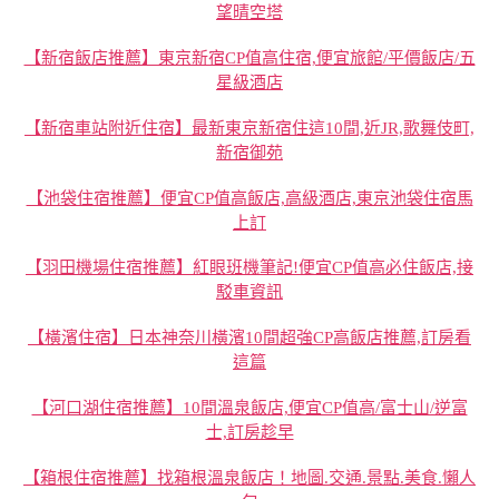
望晴空塔
【新宿飯店推薦】東京新宿CP值高住宿,便宜旅館/平價飯店/五
星級酒店
【新宿車站附近住宿】最新東京新宿住這10間,近JR,歌舞伎町,
新宿御苑
【池袋住宿推薦】便宜CP值高飯店,高級酒店,東京池袋住宿馬
上訂
【羽田機場住宿推薦】紅眼班機筆記!便宜CP值高必住飯店,接
駁車資訊
【橫濱住宿】日本神奈川橫濱10間超強CP高飯店推薦,訂房看
這篇
【河口湖住宿推薦】10間溫泉飯店,便宜CP值高/富士山/逆富
士,訂房趁早
【箱根住宿推薦】找箱根溫泉飯店！地圖.交通.景點.美食.懶人