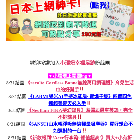
歡迎按讚加入
小環妞幸福足跡
粉絲團
▼小環現正開團ing▼
8/31結團
《recolte Cordless Bonne無線萬用調理機》育兒生活
中的好幫手
8/31結團
《LARMI樂米AI手持冰能扇~賣爆千隻》四個顏色
都超美夏天必入手
8/31結團
《Neoflam FIKA夢幻鍋具》煮婦屆最夯美鍋，完全
不挑爐具
8/31結團
《SANSUI山水輕淨吸無線輕量吸塵器》買好幾台不
如選對的一台
8/31結團
《新款報到!!Acer行李箱~顏值超高!》買大+小有折