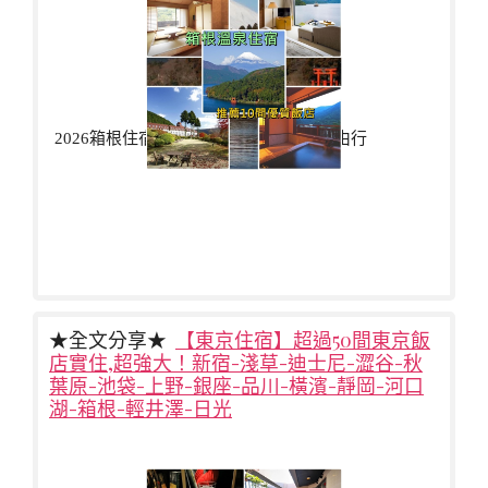
2026箱根住宿懶人包日本箱根是東京自由行
★全文分享★
【東京住宿】超過50間東京飯
店實住,超強大！新宿-淺草-迪士尼-澀谷-秋
葉原-池袋-上野-銀座-品川-橫濱-靜岡-河口
湖-箱根-輕井澤-日光