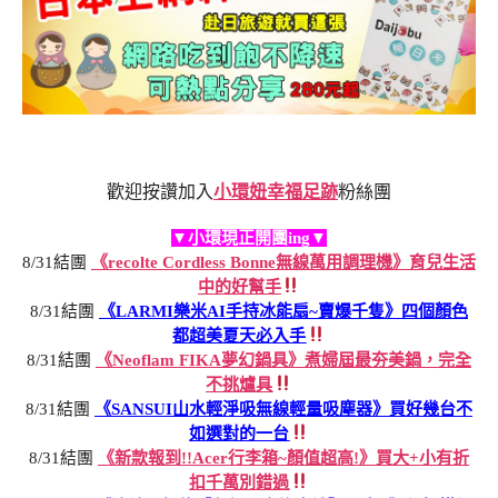
歡迎按讚加入
小環妞幸福足跡
粉絲團
▼小環現正開團ing▼
8/31結團
《recolte Cordless Bonne無線萬用調理機》育兒生活
中的好幫手
8/31結團
《LARMI樂米AI手持冰能扇~賣爆千隻》四個顏色
都超美夏天必入手
8/31結團
《Neoflam FIKA夢幻鍋具》煮婦屆最夯美鍋，完全
不挑爐具
8/31結團
《SANSUI山水輕淨吸無線輕量吸塵器》買好幾台不
如選對的一台
8/31結團
《新款報到!!Acer行李箱~顏值超高!》買大+小有折
扣千萬別錯過