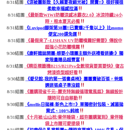
8/31結團
《涼被團新款【久賴夏夜緞光被】開賣!!》很好摸很
柔軟幸福感拉滿
8/31結團
《最新款WIWI防曬涼感冰霸衣2.0》冰涼持續24小
時，根本夏天必備
8/31結團
《Luvipod腳架第38團!!已賣爆2千隻以上》比momo
便宜200還免運
8/31結團
《暑假來了~LISHAN UV防曬噴霧好需要》傳說中
超強小花防曬噴霧
9/30結團
《康軒雜誌開團-想要小環團主額外送禮看這邊!》獨
家限量贈品超豐富
8/31結團
《精臣標籤機B21S/B21Pro全數現貨要買要快》復古
烤漆造型超好看
9/30結團
《愛兒館-我的第一張書桌椅》團團賣破百張，爸媽
選這張桌子準沒錯
8/31結團
《團購現省千元~麗克特無線循環電風扇》無線設計
隨時可自由移動
9/30結團
《mollis日拋褲-新色上市!!》單獨密封包裝、滅菌拋
棄式、100%純棉
8/31結團
《十月被/山山枕/童伴睡袋，超夯團購駕到》童伴睡
袋上市贈可愛提袋
8/31結團
《初鹿保久乳常態團～隨時來買唷》100%生乳，保