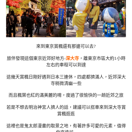
來到東京賞楓還有那邊可以去?
旅伴發現這個東京近郊好地方-
深大寺
，離東京市區大約1小時
左右的車程可以到達
這幾天賞楓日剛好遇到日本三連休，四處都擠滿人，近郊深大
寺稍微清幽一些
而且楓葉也紅的滿美麗的唷，度過了很愉快的一趟近郊之旅
若是不想去明治神宮人擠人的話，建議可以搭車來到深大寺賞
賞楓逛逛
這裡也是鬼太郎漫畫的取景之地，有著許多可愛的元素，值得