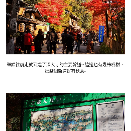
繼續往前走就到達了深大寺的主要幹道~ 這邊也有幾株楓樹，
讓整個街道好有秋意~