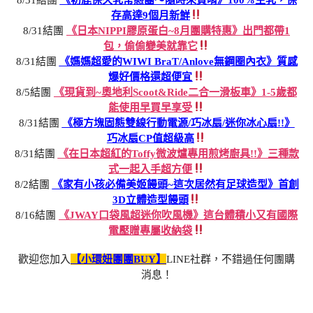
存高達9個月新鮮
8/31結團
《日本NIPPI膠原蛋白~8月團購特惠》出門都帶1
包，偷偷變美就靠它
8/31結團
《媽媽超愛的WIWI BraT/Anlove無鋼圈內衣》質感
爆好價格還超便宜
8/5結團
《現貨到~奧地利Scoot&Ride二合一滑板車》1-5歲都
能使用早買早享受
8/31結團
《極方塊固態雙線行動電源/巧冰扇/迷你冰心扇!!》
巧冰扇CP值超級高
8/31結團
《在日本超紅的Toffy微波爐專用煎烤廚具!!》三種款
式一起入手超方便
8/2結團
《家有小孩必備美姬饅頭~這次居然有足球造型》首創
3D立體造型饅頭
8/16結團
《JWAY口袋風超迷你吹風機》這台體積小又有國際
電壓贈專屬收納袋
歡迎您加入
【小環妞團團BUY】
LINE社群，不錯過任何團購
消息！