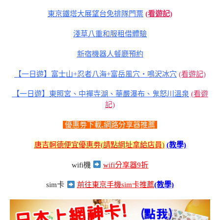
東京鐵塔大展望台免排隊門票
(看遊記)
淺草八重和服租借體驗
新宿機器人餐廳預約
【一日遊】富士山+忍者八海+富岳風穴・鳴沢冰穴
(看遊記)
【一日遊】東照宮、中襌寺湖、華嚴瀑布、鬼怒川溫泉
(看遊
記)
優惠劵下載,網路分享器推薦
唐吉軻德便宜優惠劵(請點網址拿給店員)
(教學)
wifi機
wifi分享器9折
sim卡
前往東京手機sim卡推薦
(教學)