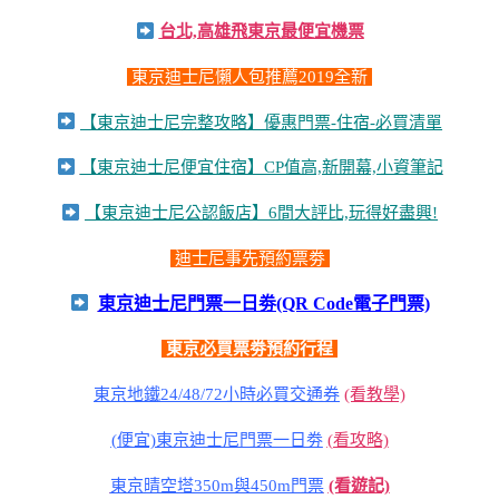
台北,高雄飛東京最便宜機票
東京迪士尼懶人包推薦2019全新
【東京迪士尼完整攻略】優惠門票-住宿-必買清單
【東京迪士尼便宜住宿】CP值高,新開幕,小資筆記
【東京迪士尼公認飯店】6間大評比,玩得好盡興!
迪士尼事先預約票劵
東京迪士尼門票一日劵(QR Code電子門票)
東京必買票劵預約行程
東京地鐵24/48/72小時必買交通券
(看教學)
(便宜)東京迪士尼門票一日劵
(看攻略)
東京晴空塔350m與450m門票
(看遊記)