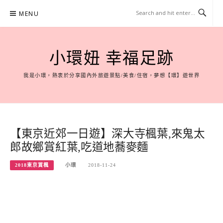
Skip
MENU
to
content
小環妞 幸福足跡
我是小環，熱衷於分享國內外旅遊景點/美食/住宿，夢想【環】遊世界
【東京近郊一日遊】深大寺楓葉,來鬼太
郎故鄉賞紅葉,吃道地蕎麥麵
2018東京賞楓
小環
2018-11-24