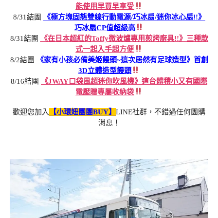
能使用早買早享受
8/31結團
《極方塊固態雙線行動電源/巧冰扇/迷你冰心扇!!》
巧冰扇CP值超級高
8/31結團
《在日本超紅的Toffy微波爐專用煎烤廚具!!》三種款
式一起入手超方便
8/2結團
《家有小孩必備美姬饅頭~這次居然有足球造型》首創
3D立體造型饅頭
8/16結團
《JWAY口袋風超迷你吹風機》這台體積小又有國際
電壓贈專屬收納袋
歡迎您加入
【小環妞團團BUY】
LINE社群，不錯過任何團購
消息！