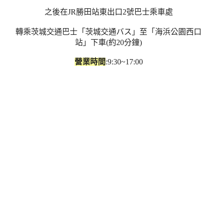
之後在JR勝田站東出口2號巴士乘車處
轉乘茨城交通巴士「茨城交通バス」至「海浜公園西口
站」下車(約20分鐘)
營業時間
:9:30~17:00