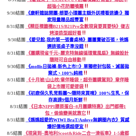
超強小花防曬噴霧
9/30結團
《康軒雜誌開團-想要小環團主額外送禮看這邊!》獨
家限量贈品超豐富
8/31結團
《精臣標籤機B21S/B21Pro全數現貨要買要快》復古
烤漆造型超好看
9/30結團
《愛兒館-我的第一張書桌椅》團團賣破百張，爸媽
選這張桌子準沒錯
8/31結團
《團購現省千元~麗克特無線循環電風扇》無線設計
隨時可自由移動
9/30結團
《mollis日拋褲-新色上市!!》單獨密封包裝、滅菌拋
棄式、100%純棉
8/31結團
《十月被/山山枕/童伴睡袋，超夯團購駕到》童伴睡
袋上市贈可愛提袋
8/31結團
《初鹿保久乳常態團～隨時來買唷》100%生乳，保
存高達9個月新鮮
8/31結團
《日本NIPPI膠原蛋白~8月團購特惠》出門都帶1
包，偷偷變美就靠它
8/31結團
《媽媽超愛的WIWI BraT/Anlove無鋼圈內衣》質感
爆好價格還超便宜
8/5結團
《現貨到~奧地利Scoot&Ride二合一滑板車》1-5歲都