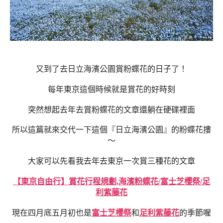
又到了去日立海濱公園賞粉蝶花的日子了！
每年東京這個時候就是賞花的好時刻
突然想起去年去賞粉蝶花的文章還躺在硬碟裡面
所以這篇就來交代一下這個『日立海濱公園』的粉蝶花摟
～
大家可以先看我去年去東京一次賞三種花的文章
【東京自由行】賞花行程規劃,海濱粉蝶花/富士芝櫻祭/足
利紫藤花
現在四月底五月初也是
富士芝櫻祭
和
足利紫藤花
的季節喔