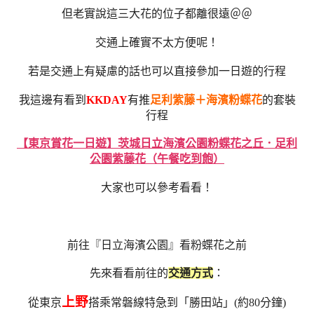
但老實說這三大花的位子都離很遠＠＠
交通上確實不太方便呢！
若是交通上有疑慮的話也可以直接參加一日遊的行程
我這邊有看到
KKDAY
有推
足利紫藤＋海濱粉蝶花
的套裝
行程
【東京賞花一日遊】茨城日立海濱公園粉蝶花之丘．足利
公園紫藤花（午餐吃到飽）
大家也可以參考看看！
前往『日立海濱公園』看粉蝶花之前
先來看看前往的
交通方式
：
上野
從東京
搭乘常磐線特急到「勝田站」(約80分鐘)