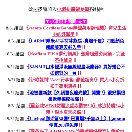
歡迎按讚加入
小環妞幸福足跡
粉絲團
▼小環現正開團ing▼
8/31結團
《recolte Cordless Bonne無線萬用調理機》育兒生活
中的好幫手
8/31結團
《LARMI樂米AI手持冰能扇~賣爆千隻》四個顏色
都超美夏天必入手
8/31結團
《Neoflam FIKA夢幻鍋具》煮婦屆最夯美鍋，完全
不挑爐具
8/31結團
《SANSUI山水輕淨吸無線輕量吸塵器》買好幾台不
如選對的一台
8/31結團
《新款報到!!Acer行李箱~顏值超高!》買大+小有折
扣千萬別錯過
8/31結團
《涼被團新款【久賴夏夜緞光被】開賣!!》很好摸很
柔軟幸福感拉滿
8/31結團
《最新款WIWI防曬涼感冰霸衣2.0》冰涼持續24小
時，根本夏天必備
8/31結團
《Luvipod腳架第38團!!已賣爆2千隻以上》比momo
便宜200還免運
8/31結團
《暑假來了~LISHAN UV防曬噴霧好需要》傳說中