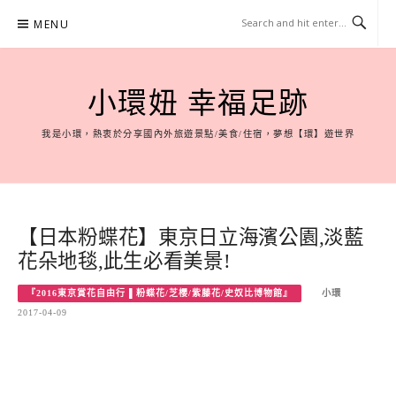
Skip
MENU
to
content
小環妞 幸福足跡
我是小環，熱衷於分享國內外旅遊景點/美食/住宿，夢想【環】遊世界
【日本粉蝶花】東京日立海濱公園,淡藍
花朵地毯,此生必看美景!
『2016東京賞花自由行 ▌粉蝶花/芝櫻/紫藤花/史奴比博物館』
小環
2017-04-09