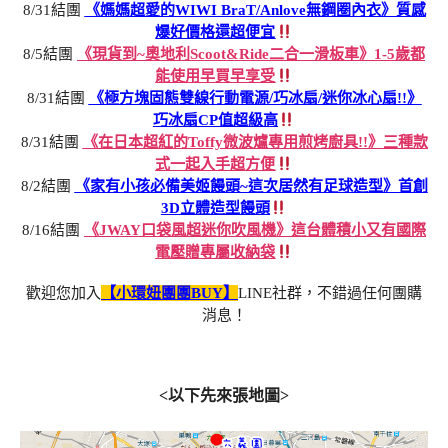
8/31結團
《媽媽超愛的WIWI BraT/Anlove無鋼圈內衣》質感
爆好價格還超便宜
8/5結團
《現貨到~奧地利Scoot&Ride二合一滑板車》1-5歲都
能使用早買早享受
8/31結團
《極方塊固態雙線行動電源/巧冰扇/迷你冰心扇!!》
巧冰扇CP值超級高
8/31結團
《在日本超紅的Toffy微波爐專用煎烤廚具!!》三種款
式一起入手超方便
8/2結團
《家有小孩必備美姬饅頭~這次居然有足球造型》首創
3D立體造型饅頭
8/16結團
《JWAY口袋風超迷你吹風機》這台體積小又有國際
電壓贈專屬收納袋
歡迎您加入
【小環妞團團BUY】
LINE社群，不錯過任何團購
消息！
<以下先來張地圖>