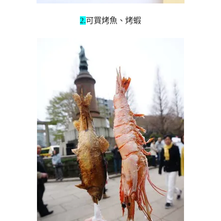
2.
可買烤魚、烤蝦