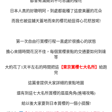
都會有滿開到不可思議的櫻花
日本人真的好聰明阿，到處都栽種了這麼美麗的花朵
而我也被這鋪天蓋地而來的櫻花給逗得心花怒放呢!
第一次自由行賞櫻行程一直處於很擔心的狀態
擔心來錯時間花況不佳，每個賞櫻景點的交通要如何到達
等
大約花了1天半左右的時間把這
【東京賞櫻七大名所】
給跑
完
這篇會提供大家詳細的景點地圖
還有到這七大名所賞櫻的眉眉角角(進場攻略)
給以後大家要到日本賞櫻的一個小提醒
!