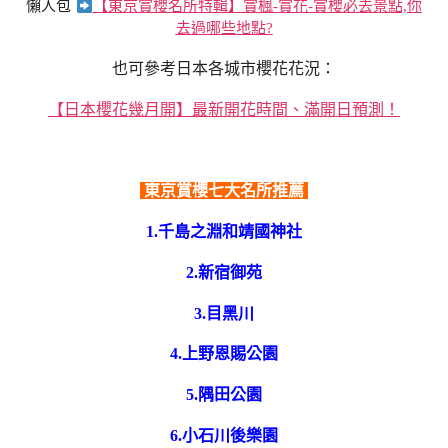
懶人包
【東京賞櫻名所特輯】賞楓-賞花-賞櫻必去景點,你
去過哪些地點?
也可參考日本各城市櫻花花況：
【日本櫻花幾月開】最新開花時間、滿開日預測！
東京賞櫻七大名所推薦
1.千島之淵和靖國神社
2.新宿御苑
3.目黑川
4.上野恩賜公園
5.隅田公園
6.小石川後樂園