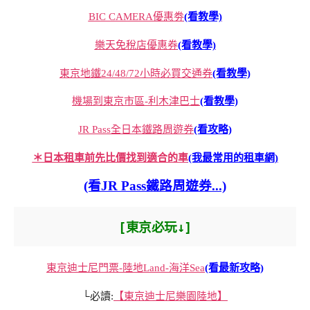
BIC CAMERA優惠劵
(看教學)
樂天免稅店優惠券
(看教學)
東京地鐵24/48/72小時必買交通券
(看教學)
機場到東京市區-利木津巴士
(看教學)
JR Pass全日本鐵路周遊券
(看攻略)
＊日本租車前先比價找到適合的車
(我最常用的租車網)
(看JR Pass鐵路周遊券...)
[東京必玩↓]
東京迪士尼門票-陸地Land-海洋Sea
(看最新攻略)
└必讀:
【東京迪士尼樂園陸地】