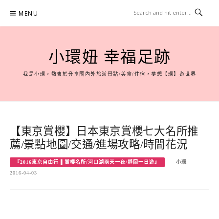
Skip
MENU
to
content
小環妞 幸福足跡
我是小環，熱衷於分享國內外旅遊景點/美食/住宿，夢想【環】遊世界
【東京賞櫻】日本東京賞櫻七大名所推
薦/景點地圖/交通/進場攻略/時間花況
『2016東京自由行 ▌賞櫻名所/河口湖兩天一夜/靜岡一日遊』
小環
2016-04-03