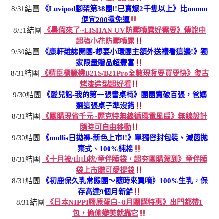
8/31結團
《Luvipod腳架第38團!!已賣爆2千隻以上》比momo
便宜200還免運
8/31結團
《暑假來了~LISHAN UV防曬噴霧好需要》傳說中
超強小花防曬噴霧
9/30結團
《康軒雜誌開團-想要小環團主額外送禮看這邊!》獨
家限量贈品超豐富
8/31結團
《精臣標籤機B21S/B21Pro全數現貨要買要快》復古
烤漆造型超好看
9/30結團
《愛兒館-我的第一張書桌椅》團團賣破百張，爸媽
選這張桌子準沒錯
8/31結團
《團購現省千元~麗克特無線循環電風扇》無線設計
隨時可自由移動
9/30結團
《mollis日拋褲-新色上市!!》單獨密封包裝、滅菌拋
棄式、100%純棉
8/31結團
《十月被/山山枕/童伴睡袋，超夯團購駕到》童伴睡
袋上市贈可愛提袋
8/31結團
《初鹿保久乳常態團～隨時來買唷》100%生乳，保
存高達9個月新鮮
8/31結團
《日本NIPPI膠原蛋白~8月團購特惠》出門都帶1
包，偷偷變美就靠它