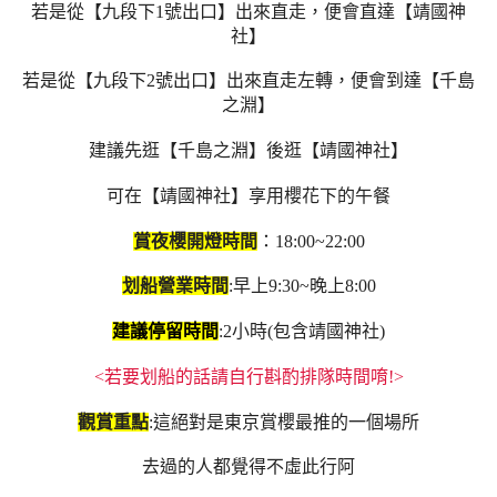
若是從【九段下1號出口】出來直走，便會直達【靖國神
社】
若是從【九段下2號出口】出來直走左轉，便會到達【千島
之淵】
建議先逛【千島之淵】後逛【靖國神社】
可在【靖國神社】享用櫻花下的午餐
賞夜櫻開燈時間
：18:00~22:00
划船營業時間
:早上9:30~晚上8:00
建議停留時間
:2小時(包含靖國神社)
<若要划船的話請自行斟酌排隊時間唷!>
觀賞重點
:這絕對是東京賞櫻最推的一個場所
去過的人都覺得不虛此行阿