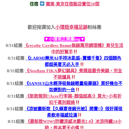
住宿
關東-東京住宿飯店實住50間
歡迎按讚加入
小環妞幸福足跡
粉絲團
▼小環現正開團ing▼
8/31結團
《recolte Cordless Bonne無線萬用調理機》育兒生活
中的好幫手
8/31結團
《LARMI樂米AI手持冰能扇~賣爆千隻》四個顏色
都超美夏天必入手
8/31結團
《Neoflam FIKA夢幻鍋具》煮婦屆最夯美鍋，完全
不挑爐具
8/31結團
《SANSUI山水輕淨吸無線輕量吸塵器》買好幾台不
如選對的一台
8/31結團
《新款報到!!Acer行李箱~顏值超高!》買大+小有折
扣千萬別錯過
8/31結團
《涼被團新款【久賴夏夜緞光被】開賣!!》很好摸很
柔軟幸福感拉滿
8/31結團
《最新款WIWI防曬涼感冰霸衣2.0》冰涼持續24小
時，根本夏天必備