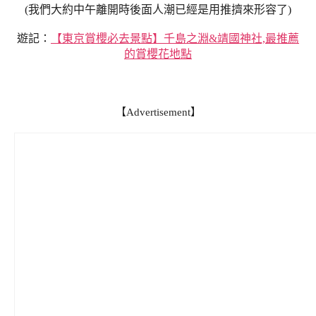
(我們大約中午離開時後面人潮已經是用推擠來形容了)
遊記：
【東京賞櫻必去景點】千島之淵&靖國神社,最推薦
的賞櫻花地點
【Advertisement】