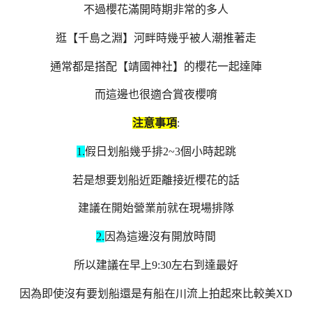
不過櫻花滿開時期非常的多人
逛【千島之淵】河畔時幾乎被人潮推著走
通常都是搭配【靖國神社】的櫻花一起達陣
而這邊也很適合賞夜櫻唷
注意事項
:
1.
假日划船幾乎排2~3個小時起跳
若是想要划船近距離接近櫻花的話
建議在開始營業前就在現場排隊
2.
因為這邊沒有開放時間
所以建議在早上9:30左右到達最好
因為即使沒有要划船還是有船在川流上拍起來比較美XD