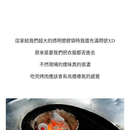
店家給我們超大的透明塑膠袋時我還充滿問號XD
原來是要我們把衣服都丟進去
不然現場的煙味真的很濃
吃完烤肉應該會有烏煙瘴氣的感覺