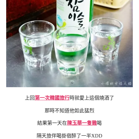
上回
第一次韓國旅行
時就愛上這個燒酒了
那時不知道他如此猛烈
結果第一天在
陳玉華一隻雞
喝
隔天旅伴喝掛宿醉了一半XDD