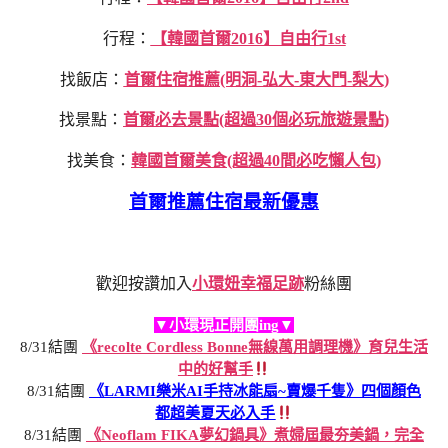
行程：
【韓國首爾2016】自由行1st
找飯店：
首爾住宿推薦(明洞-弘大-東大門-梨大)
找景點：
首爾必去景點(超過30個必玩旅遊景點)
找美食：
韓國首爾美食(超過40間必吃懶人包)
首爾推薦住宿最新優惠
歡迎按讚加入
小環妞幸福足跡
粉絲團
▼小環現正開團ing▼
8/31結團
《recolte Cordless Bonne無線萬用調理機》育兒生活
中的好幫手
8/31結團
《LARMI樂米AI手持冰能扇~賣爆千隻》四個顏色
都超美夏天必入手
8/31結團
《Neoflam FIKA夢幻鍋具》煮婦屆最夯美鍋，完全