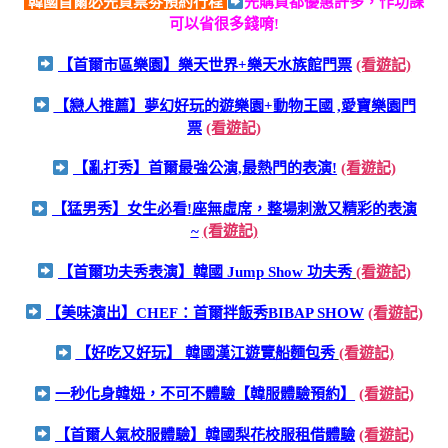
韓國首爾必先買票劵預約行程
先購買都優惠許多，作功課
可以省很多錢唷!
【首爾市區樂園】樂天世界+樂天水族館門票
(看遊記)
【戀人推薦】夢幻好玩的遊樂園+動物王國 ,愛寶樂園門
票
(看遊記)
【亂打秀】首爾最強公演,最熱門的表演!
(看遊記)
【猛男秀】女生必看!座無虛席，整場刺激又精彩的表演
~
(看遊記)
【首爾功夫秀表演】韓國 Jump Show 功夫秀
(看遊記)
【美味演出】CHEF：首爾拌飯秀BIBAP SHOW
(看遊記)
【好吃又好玩】 韓國漢江遊覽船麵包秀
(看遊記)
一秒化身韓妞，不可不體驗【韓服體驗預約】
(看遊記)
【首爾人氣校服體驗】韓國梨花校服租借體驗
(看遊記)