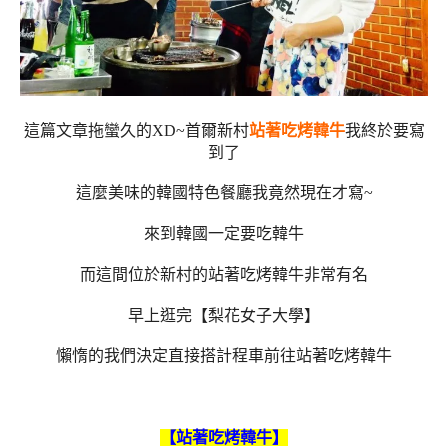
這篇文章拖蠻久的XD~首爾新村
站著吃烤韓牛
我終於要寫
到了
這麼美味的韓國特色餐廳我竟然現在才寫~
來到韓國一定要吃韓牛
而這間位於新村的站著吃烤韓牛非常有名
早上逛完【梨花女子大學】
懶惰的我們決定直接搭計程車前往站著吃烤韓牛
【站著吃烤韓牛】