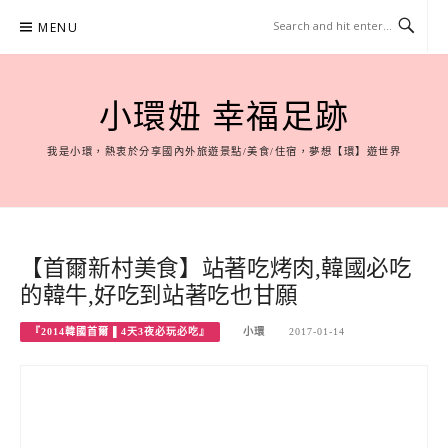
Skip
MENU
to
content
小環妞 幸福足跡
我是小環，熱衷於分享國內外旅遊景點/美食/住宿，夢想【環】遊世界
【首爾新村美食】站著吃烤肉,韓國必吃
的韓牛,好吃到站著吃也甘願
『2014韓國首爾 ▌4天3夜必玩必吃』
小環
2017-01-14