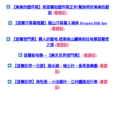
【美美的證件照】到首爾拍證件照正夯!幫妳弄好美美的髮
妝
(看遊記)
【首爾汗蒸幕推薦】龍山汗蒸幕入場券 Dragon Hill Spa
(看遊記)
【首爾塔門票】戀人的聖地,搭乘南山纜車前往地標首爾塔
之旅
(看遊記)
首爾新地標~~【樂天世界塔門票】
(看遊記)
【首爾近郊一日遊】兩水頭、瑞士村、香草島樂園
(看遊
記)
【首爾近郊】南怡島、小法國村、江村鐵路自行車
(看遊
記)