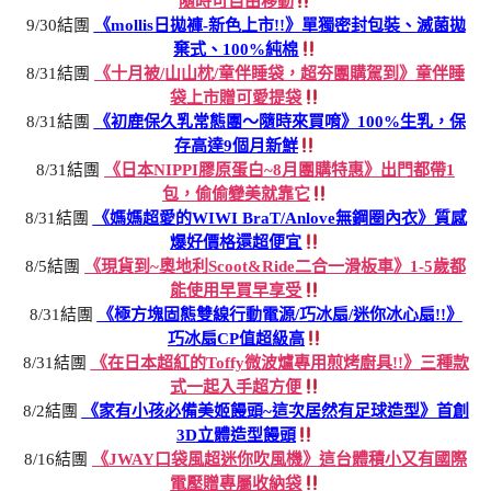
隨時可自由移動
9/30結團
《mollis日拋褲-新色上市!!》單獨密封包裝、滅菌拋
棄式、100%純棉
8/31結團
《十月被/山山枕/童伴睡袋，超夯團購駕到》童伴睡
袋上市贈可愛提袋
8/31結團
《初鹿保久乳常態團～隨時來買唷》100%生乳，保
存高達9個月新鮮
8/31結團
《日本NIPPI膠原蛋白~8月團購特惠》出門都帶1
包，偷偷變美就靠它
8/31結團
《媽媽超愛的WIWI BraT/Anlove無鋼圈內衣》質感
爆好價格還超便宜
8/5結團
《現貨到~奧地利Scoot&Ride二合一滑板車》1-5歲都
能使用早買早享受
8/31結團
《極方塊固態雙線行動電源/巧冰扇/迷你冰心扇!!》
巧冰扇CP值超級高
8/31結團
《在日本超紅的Toffy微波爐專用煎烤廚具!!》三種款
式一起入手超方便
8/2結團
《家有小孩必備美姬饅頭~這次居然有足球造型》首創
3D立體造型饅頭
8/16結團
《JWAY口袋風超迷你吹風機》這台體積小又有國際
電壓贈專屬收納袋