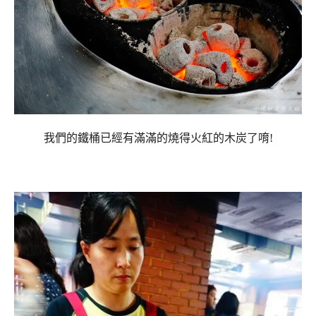
我們的鐵桶已經有滿滿的燒得火紅的木炭了唷!