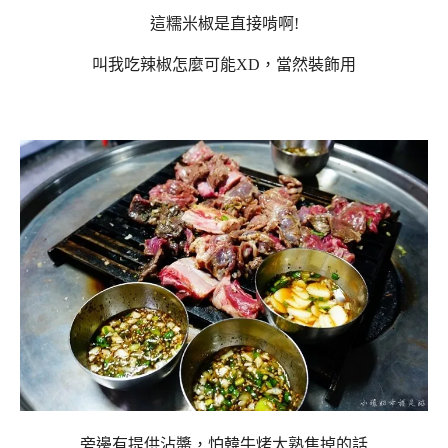
這糯米椒是直接啃啊!
叫我吃辣椒怎麼可能XD，當然裝飾用
旁邊有提供沾醬，怕韓牛烤太熟焦掉的話