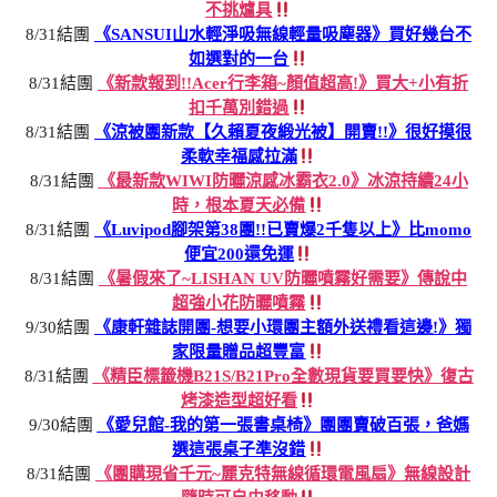
不挑爐具
8/31結團
《SANSUI山水輕淨吸無線輕量吸塵器》買好幾台不
如選對的一台
8/31結團
《新款報到!!Acer行李箱~顏值超高!》買大+小有折
扣千萬別錯過
8/31結團
《涼被團新款【久賴夏夜緞光被】開賣!!》很好摸很
柔軟幸福感拉滿
8/31結團
《最新款WIWI防曬涼感冰霸衣2.0》冰涼持續24小
時，根本夏天必備
8/31結團
《Luvipod腳架第38團!!已賣爆2千隻以上》比momo
便宜200還免運
8/31結團
《暑假來了~LISHAN UV防曬噴霧好需要》傳說中
超強小花防曬噴霧
9/30結團
《康軒雜誌開團-想要小環團主額外送禮看這邊!》獨
家限量贈品超豐富
8/31結團
《精臣標籤機B21S/B21Pro全數現貨要買要快》復古
烤漆造型超好看
9/30結團
《愛兒館-我的第一張書桌椅》團團賣破百張，爸媽
選這張桌子準沒錯
8/31結團
《團購現省千元~麗克特無線循環電風扇》無線設計