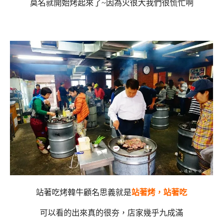
莫名就開始烤起來了~因為火很大我們很慌忙啊
站著吃烤韓牛顧名思義就是
站著烤，站著吃
可以看的出來真的很夯，店家幾乎九成滿