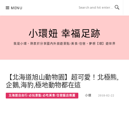
Skip
MENU
to
content
小環妞 幸福足跡
我是小環，熱衷於分享國內外旅遊景點/美食/住宿，夢想【環】遊世界
【北海道旭山動物園】超可愛！北極熊,
企鵝,海豹,極地動物都在這
北海道自由行/必玩景點/必吃美食/住宿飯店推薦
小環
2018-02-22