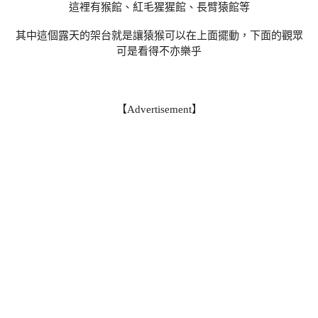
這裡有猴館、紅毛猩猩館、長臂猿館等
其中這個露天的架台就是讓猿猴可以在上面擺動，下面的觀眾
可是看得不亦樂乎
【Advertisement】