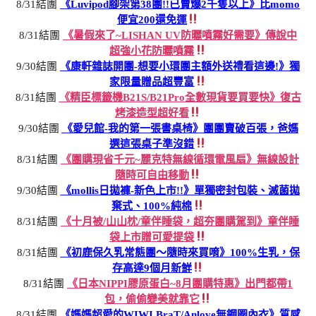
8/31結團
《Luvipod腳架第38團!!已賣爆2千隻以上》比momo
便宜200還免運
8/31結團
《暑假來了~LISHAN UV防曬噴霧好需要》傳說中
超強小花防曬噴霧
9/30結團
《康軒雜誌開團-想要小環團主額外送禮看這邊!》獨
家限量贈品超豐富
8/31結團
《精臣標籤機B21S/B21Pro全數現貨要買要快》復古
烤漆造型超好看
9/30結團
《愛兒館-我的第一張書桌椅》團團賣破百張，爸媽
選這張桌子準沒錯
8/31結團
《團購現省千元~麗克特無線循環電風扇》無線設計
隨時可自由移動
9/30結團
《mollis日拋褲-新色上市!!》單獨密封包裝、滅菌拋
棄式、100%純棉
8/31結團
《十月被/山山枕/童伴睡袋，超夯團購駕到》童伴睡
袋上市贈可愛提袋
8/31結團
《初鹿保久乳常態團～隨時來買唷》100%生乳，保
存高達9個月新鮮
8/31結團
《日本NIPPI膠原蛋白~8月團購特惠》出門都帶1
包，偷偷變美就靠它
8/31結團
《媽媽超愛的WIWI BraT/Anlove無鋼圈內衣》質感