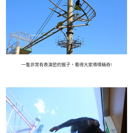
一隻非常有表演慾的猴子，看得大家嘖嘖稱奇!