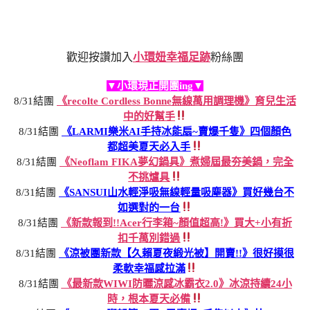
歡迎按讚加入
小環妞幸福足跡
粉絲團
▼小環現正開團ing▼
8/31結團
《recolte Cordless Bonne無線萬用調理機》育兒生活
中的好幫手
8/31結團
《LARMI樂米AI手持冰能扇~賣爆千隻》四個顏色
都超美夏天必入手
8/31結團
《Neoflam FIKA夢幻鍋具》煮婦屆最夯美鍋，完全
不挑爐具
8/31結團
《SANSUI山水輕淨吸無線輕量吸塵器》買好幾台不
如選對的一台
8/31結團
《新款報到!!Acer行李箱~顏值超高!》買大+小有折
扣千萬別錯過
8/31結團
《涼被團新款【久賴夏夜緞光被】開賣!!》很好摸很
柔軟幸福感拉滿
8/31結團
《最新款WIWI防曬涼感冰霸衣2.0》冰涼持續24小
時，根本夏天必備