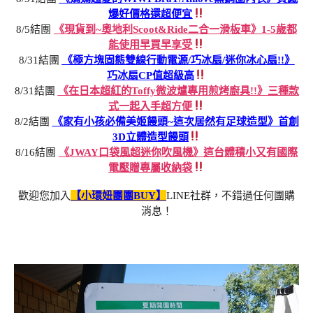
爆好價格還超便宜
8/5結團
《現貨到~奧地利Scoot&Ride二合一滑板車》1-5歲都
能使用早買早享受
8/31結團
《極方塊固態雙線行動電源/巧冰扇/迷你冰心扇!!》
巧冰扇CP值超級高
8/31結團
《在日本超紅的Toffy微波爐專用煎烤廚具!!》三種款
式一起入手超方便
8/2結團
《家有小孩必備美姬饅頭~這次居然有足球造型》首創
3D立體造型饅頭
8/16結團
《JWAY口袋風超迷你吹風機》這台體積小又有國際
電壓贈專屬收納袋
歡迎您加入
【小環妞團團BUY】
LINE社群，不錯過任何團購
消息！