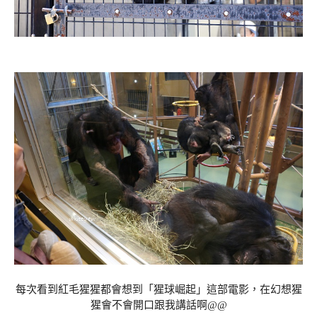
每次看到紅毛猩猩都會想到「猩球崛起」這部電影，在幻想猩
猩會不會開口跟我講話啊@@