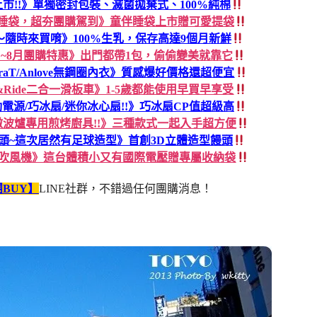
新色上市!!》單獨密封包裝、滅菌拋棄式、100%純棉
伴睡袋，超夯團購駕到》童伴睡袋上市贈可愛提袋
隨時來買唷》100%生乳，保存高達9個月新鮮
蛋白~8月團購特惠》出門都帶1包，偷偷變美就靠它
raT/Anlove無鋼圈內衣》質感爆好價格還超便宜
t&Ride二合一滑板車》1-5歲都能使用早買早享受
電源/巧冰扇/迷你冰心扇!!》巧冰扇CP值超級高
y微波爐專用煎烤廚具!!》三種款式一起入手超方便
頭~這次居然有足球造型》首創3D立體造型饅頭
你吹風機》這台體積小又有國際電壓贈專屬收納袋
BUY】
LINE社群，不錯過任何團購消息！