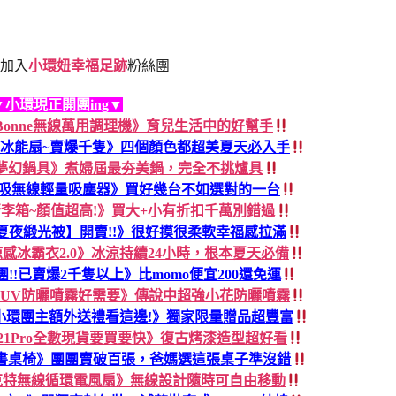
加入
小環妞幸福足跡
粉絲團
▼小環現正開團ing▼
dless Bonne無線萬用調理機》育兒生活中的好幫手
手持冰能扇~賣爆千隻》四個顏色都超美夏天必入手
FIKA夢幻鍋具》煮婦屆最夯美鍋，完全不挑爐具
輕淨吸無線輕量吸塵器》買好幾台不如選對的一台
r行李箱~顏值超高!》買大+小有折扣千萬別錯過
夏夜緞光被】開賣!!》很好摸很柔軟幸福感拉滿
涼感冰霸衣2.0》冰涼持續24小時，根本夏天必備
38團!!已賣爆2千隻以上》比momo便宜200還免運
AN UV防曬噴霧好需要》傳說中超強小花防曬噴霧
小環團主額外送禮看這邊!》獨家限量贈品超豐富
B21Pro全數現貨要買要快》復古烤漆造型超好看
張書桌椅》團團賣破百張，爸媽選這張桌子準沒錯
克特無線循環電風扇》無線設計隨時可自由移動