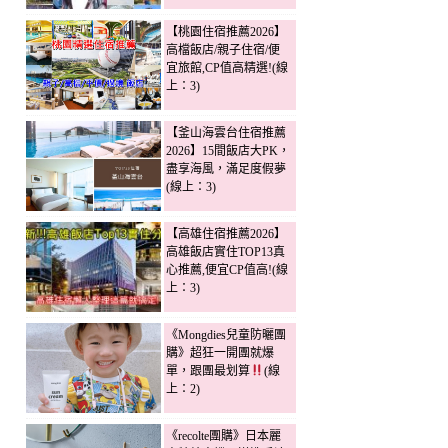
【桃園住宿推薦2026】
高檔飯店/親子住宿/便
宜旅館,CP值高精選!(線
上：3)
【釜山海雲台住宿推薦
2026】15間飯店大PK，
盡享海風，滿足度假夢
(線上：3)
【高雄住宿推薦2026】
高雄飯店實住TOP13真
心推薦,便宜CP值高!(線
上：3)
《Mongdies兒童防曬團
購》超狂一開團就爆
單，跟團最划算
(線
上：2)
《recolte團購》日本麗