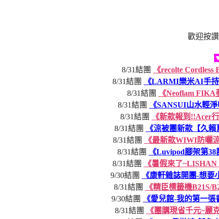
歡迎按讚
8/31結團
《recolte Cor
8/31結團
《LARMI樂米AI
8/31結團
《Neoflam 
8/31結團
《SANSUI山水
8/31結團
《新款報到!!Ace
8/31結團
《涼被團新款【久賴
8/31結團
《最新款WIWI防曬
8/31結團
《Luvipod腳架第
8/31結團
《暑假來了~LISH
9/30結團
《康軒雜誌開團-想要
8/31結團
《精臣標籤機B21S/
9/30結團
《愛兒館-我的第一
8/31結團
《團購現省千元~麗