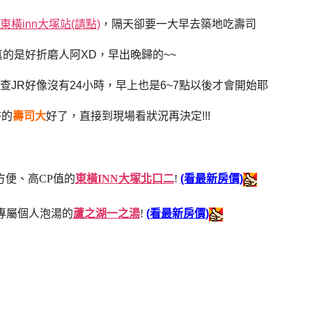
東橫inn大塚站(請點)
，隔天卻要一大早去築地吃壽司
的是好折磨人阿XD，早出晚歸的~~
JR好像沒有24小時，早上也是6~7點以後才會開始耶
夯的
壽司大
好了，直接到現場看狀況再決定!!!
方便、高CP值的
東橫INN大塚北口二
!
(看最新房價)
專屬個人泡湯的
蘆之湖一之湯
!
(看最新房價)