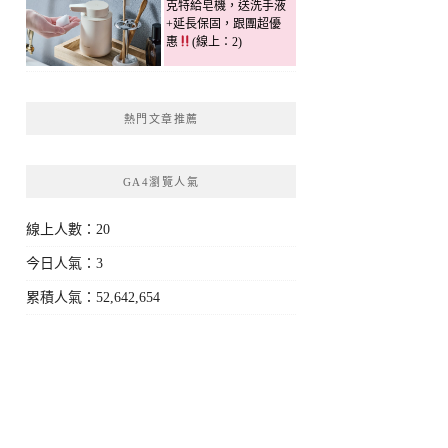
克特給皂機，送洗手液
+延長保固，跟團超優
惠
(線上：2)
熱門文章推薦
GA4瀏覽人氣
線上人數：20
今日人氣：3
累積人氣：52,642,654