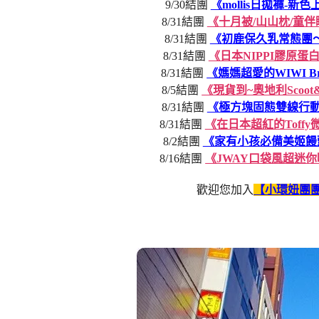
9/30結團
《mollis日拋褲-
8/31結團
《十月被/山山枕/童
8/31結團
《初鹿保久乳常態團～
8/31結團
《日本NIPPI膠原
8/31結團
《媽媽超愛的WIWI B
8/5結團
《現貨到~奧地利Scoo
8/31結團
《極方塊固態雙線行動
8/31結團
《在日本超紅的Toff
8/2結團
《家有小孩必備美姬饅
8/16結團
《JWAY口袋風超迷
歡迎您加入
【小環妞團團