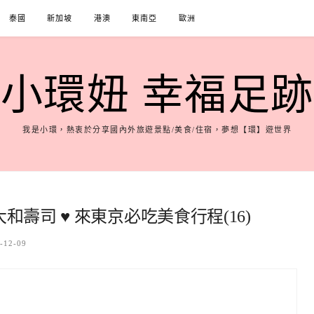
泰國
新加坡
港澳
東南亞
歐洲
小環妞 幸福足跡
我是小環，熱衷於分享國內外旅遊景點/美食/住宿，夢想【環】遊世界
和壽司 ♥ 來東京必吃美食行程(16)
-12-09