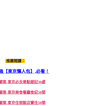
推薦閱讀：
強【東京懶人包】,必看！
關東-東京必去景點遊記30處
關東-東京美食餐廳食記50間
關東-東京住宿飯店實住50間