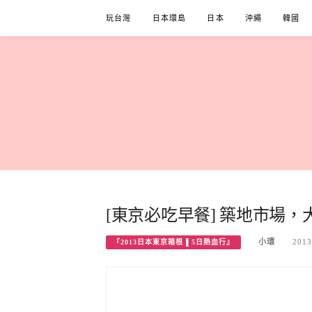
Skip
玩台灣
日本環島
日本
沖繩
韓國
to
content
[東京必吃早餐] 築地市場，大
小環
2013
『2013日本東京箱根 ▌5日熱血行』