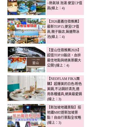
~熱氣球.泡湯.便宜CP值
高(線上：4)
【2026嘉義住宿推薦】
最新TOP15,便宜CP值
高,親子飯店,無邊際泳
池(線上：4)
【釜山住宿推薦2026】
超值TOP10飯店，血拚
最佳地點與絕美景觀大
公開!(線上：4)
【NEOFLAM FIKA團
購】超爆美的白色/粉色
美鍋,不沾鍋好清洗,適
用各種爐具,網美最愛鍋
(線上：3)
【新加坡地鐵景點】搭
地鐵MRT遊新加坡景
點！自由行景點全攻略
(線上：3)