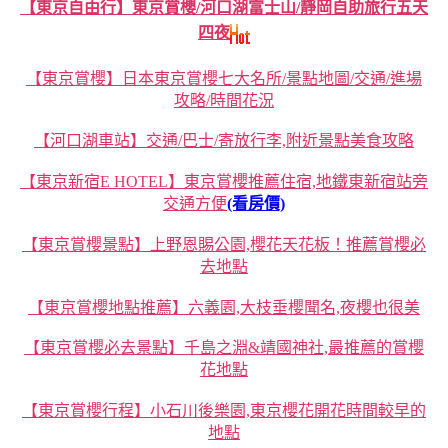
【東京自由行】東京賞櫻/河口湖富士山/靜岡自助旅行五天
四夜
【東京賞櫻】日本東京賞櫻七大名所/景點地圖/交通/進場
攻略/時間花況
【河口湖車站】交通/巴士/寄放行李,附近景點美食攻略
【東京新宿E HOTEL】東京賞櫻推薦住宿,地鐵東新宿站旁
交通方便
(看房價)
【東京賞櫻景點】上野恩賜公園,櫻花天花板！推薦賞櫻必
去地點
【東京賞櫻地點推薦】六義園,大枝垂櫻聞名,夜櫻也很美
【東京賞櫻必去景點】千島之淵&靖國神社,最推薦的賞櫻
花地點
【東京賞櫻行程】小石川後樂園,東京櫻花開花時間較早的
地點