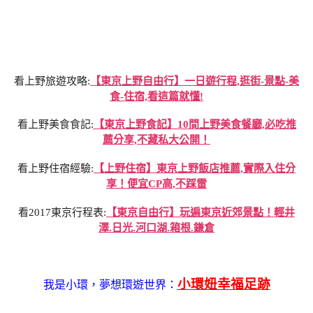
看上野旅遊攻略:
【東京上野自由行】一日遊行程,逛街-景點-美
食-住宿,看這篇就懂!
看上野美食食記:
【東京上野食記】10間上野美食餐廳,必吃推
薦分享,不藏私大公開！
看上野住宿經驗:
【上野住宿】東京上野飯店推薦,實際入住分
享！便宜CP高,不踩雷
看2017東京行程表:
【東京自由行】玩遍東京近郊景點！輕井
澤.日光.河口湖.箱根.鎌倉
小環妞幸福足跡
我是小環，夢想環遊世界：