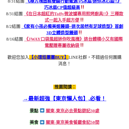
8/31結團
《極方塊固態雙線行動電源/巧冰扇/迷你冰心扇!!》
巧冰扇CP值超級高
8/31結團
《在日本超紅的Toffy微波爐專用煎烤廚具!!》三種款
式一起入手超方便
8/2結團
《家有小孩必備美姬饅頭~這次居然有足球造型》首創
3D立體造型饅頭
8/16結團
《JWAY口袋風超迷你吹風機》這台體積小又有國際
電壓贈專屬收納袋
歡迎您加入
【小環妞團團BUY】
LINE社群，不錯過任何團購
消息！
推薦閱讀：
→最新超強【東京懶人包】,必看！
景點
關東-東京必去景點遊記30處
美食
關東-東京美食餐廳食記50間