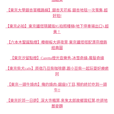
【東京大學銀杏賞楓路線】銀杏天花板,銀杏地毯一次蒐集,超
好拍!
【東京必拍】東京鐵塔隱藏版IG拍照樓梯(地下停車場出口),超
美！
【六本木聖誕點燈】櫸樹板大道夜景,東京鐵塔搭配漂亮燈飾
經典圖
【東京汐留點燈】Caretta燈光音樂秀-冰雪奇緣-魔髮奇緣
【東京柴犬cafe】原宿乃豆柴咖啡廳,跟小豆柴一起玩耍好療癒
阿
【東京一頭牛燒肉】俺的燒肉-銀座9丁目,預約終於吃到一頭
牛!!
【東京近郊一日遊】深大寺楓葉,來鬼太郎故鄉賞紅葉,吃道地
蕎麥麵