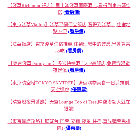
【淺草Richmond飯店】里士滿淺草國際酒店,看得到東京晴空
塔
(看房價)
【東京淺草Via Inn】淺草平價便宜飯店,看得到淺草寺,住宿地
點方便
(看房價)
【法華飯店】東京淺草住宿推薦,住到理想中的套房,早餐豐富
必吃
(看房價)
【東京淺草Dormy Inn】多米快捷酒店,CP高飯店,免費泡湯宵
夜足湯
(看房價)
【東京晴空塔TOKYO SKYTREE】逛街購物美食一日遊規劃,
天空迴廊
(優惠票)
【晴空塔夜景餐廳】天空Lounge Top of Tree,晴空塔超大就在
眼前!
【東京鐵塔攻略】展望台-門票-交通-夜景-住宿,事先購票免排
隊!
(優惠票)