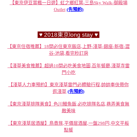
【東京伊豆賞楓一日遊】虹之鄉紅葉-三島Sky Walk-御殿場
Outlet
(先預約)
♥ 2018東京long stay ♥
【東京住宿推薦】18間必住東京飯店,上野-淺草-銀座-新宿-澀
谷-池袋,看完秒訂房
【淺草美食推薦】超過10間必吃美食地圖,百年餐廳,淺草寺雷
門小吃
【淺草人力車預約】東京淺草雷門必體驗行程,帥帥車伕帶你
逛淺草
(先預約)
【東京淺草排隊美食】色川鰻魚飯,必吃排隊名店,巷弄美食無
敵美味
【東京淺草居酒屋】鳥貴族,平價居酒屋,一盤298円,中文平板
點餐