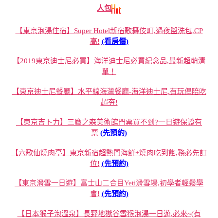
人包
【東京泡湯住宿】Super Hotel新宿歌舞伎町,過夜盥洗包,CP
高!
(看房價)
【2019東京迪士尼必買】海洋迪士尼必買紀念品,最新超萌清
單！
【東京迪士尼餐廳】水平線海灣餐廳-海洋迪士尼,有玩偶陪吃
超夯!
【東京吉卜力】三鷹之森美術館門票買不到?一日遊保證有
票
(先預約)
【六歌仙燒肉亭】東京新宿超熱門海鮮+燒肉吃到飽,務必先訂
位!
(先預約)
【東京滑雪一日遊】富士山二合目Yeti滑雪場,初學者輕鬆學
會!
(先預約)
【日本猴子泡溫泉】長野地獄谷雪猴泡湯一日遊,必來~(有