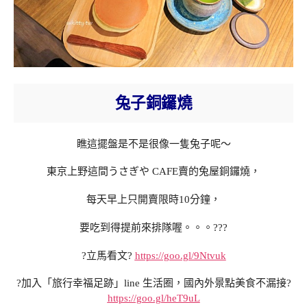
兔子銅鑼燒
瞧這擺盤是不是很像一隻兔子呢～
東京上野這間うさぎや CAFE賣的兔屋銅鑼燒，
每天早上只開賣限時10分鐘，
要吃到得提前來排隊喔。。。???
?立馬看文?
https://goo.gl/9Ntvuk
?加入「旅行幸福足跡」line 生活圈，國內外景點美食不漏接?
https://goo.gl/heT9uL