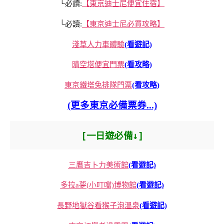
└必讀:
【東京迪士尼便宜住宿】
└必讀:
【東京迪士尼必買攻略】
淺草人力車體驗
(看遊記)
晴空塔便宜門票
(看攻略)
東京鐵塔免排隊門票
(看攻略)
(更多東京必備票券...)
[一日遊必備↓]
三鷹吉卜力美術館
(看遊記)
多拉a夢(小叮噹)博物館
(看遊記)
長野地獄谷看猴子泡溫泉
(看遊記)