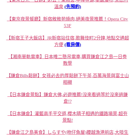
【東京日光一日遊】必去！東照宮,中禪寺湖,華嚴瀑布,鬼怒川
溫泉
(先預約)
【東京夜景餐廳】新宿敘敘苑燒肉,絕美夜景推薦！Opera City
53F
【新宿王子大飯店】JR新宿站住宿,歌舞伎町2分鐘,地點交通超
方便
(看房價)
【湘南單軌電車】日本唯二懸吊電車,購買鎌倉江之島一日劵
教學
【鎌倉Bills鬆餅】女孩必去的厚鬆餅下午茶,百萬海景與富士山
相襯
【日本鎌倉景點】鎌倉大佛,必遊推薦!沒來看過等於沒來過鎌
倉!?
【日本鎌倉】灌籃高手平交道,櫻木晴子相遇的鐵路場景,超夯
景點!
【鎌倉江之島美食】しらすや(吻仔魚屋)腰越漁港前店,大啖生