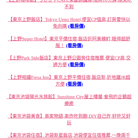
【上野咖啡廳】うさぎやCAFE兔屋銅鑼燒,限時10分鐘,晚來吃
不到
【東京上野飯店】Tokyo Ueno Hotel,便宜CP值高,訂房要快以
免向隅
(看房價)
【上野Super Hotel】東京平價住宿,飯店近阿美橫町,睡得超舒
服！
(看房價)
【上野Park Side飯店】東京上野公園旁住宿推薦,便宜CP高,交
通方便
(看房價)
【上野相鐵Fresa Inn】東京上野平價住宿,飯店新,近地鐵JR超
方便
(看房價)
【東京池袋陽光水族館】Sunshine City屋上樓層,會飛的企鵝超
療癒
【東京池袋美食】串家物語,串炸吃到飽,DIY自己炸,好吃又好
玩
【東京池袋住宿】池袋新星飯店,池袋便宜住宿推薦,一晚兩千