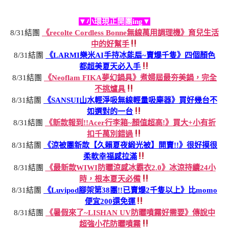
▼小環現正開團ing▼
8/31結團
《recolte Cordless Bonne無線萬用調理機》育兒生活
中的好幫手
8/31結團
《LARMI樂米AI手持冰能扇~賣爆千隻》四個顏色
都超美夏天必入手
8/31結團
《Neoflam FIKA夢幻鍋具》煮婦屆最夯美鍋，完全
不挑爐具
8/31結團
《SANSUI山水輕淨吸無線輕量吸塵器》買好幾台不
如選對的一台
8/31結團
《新款報到!!Acer行李箱~顏值超高!》買大+小有折
扣千萬別錯過
8/31結團
《涼被團新款【久賴夏夜緞光被】開賣!!》很好摸很
柔軟幸福感拉滿
8/31結團
《最新款WIWI防曬涼感冰霸衣2.0》冰涼持續24小
時，根本夏天必備
8/31結團
《Luvipod腳架第38團!!已賣爆2千隻以上》比momo
便宜200還免運
8/31結團
《暑假來了~LISHAN UV防曬噴霧好需要》傳說中
超強小花防曬噴霧