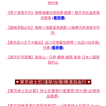
吻仔魚
【季之湯雪月花】箱根強羅住宿首選,超讚！整天泡在溫泉裡
的節奏
(看房價)
【箱根景點必玩】箱根小湧園溫泉樂園,10幾種浮誇湯泉任你
泡!
【東京品川王子大飯店】品川住宿最佳選擇！JR品川站走路2
分鐘
(看房價)
【東京近郊賞楓】高尾山一日遊-纜車-楓葉-美食,日本人最愛
登的山
♥ 東京迪士尼/淺草/台場/橫濱自由行 ♥
【東京迪士尼必買】迪士尼要買什麼東西?吃什麼?必買商
品推薦~
【東京灣舞濱酒店度假俱樂部】CP值高迪士尼飯店,Buffet