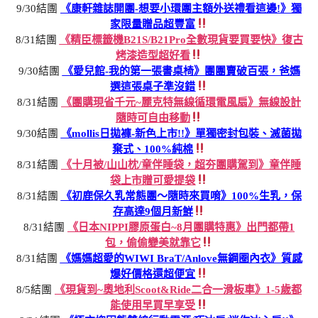
9/30結團
《康軒雜誌開團-想要小環團主額外送禮看這邊!》獨
家限量贈品超豐富
8/31結團
《精臣標籤機B21S/B21Pro全數現貨要買要快》復古
烤漆造型超好看
9/30結團
《愛兒館-我的第一張書桌椅》團團賣破百張，爸媽
選這張桌子準沒錯
8/31結團
《團購現省千元~麗克特無線循環電風扇》無線設計
隨時可自由移動
9/30結團
《mollis日拋褲-新色上市!!》單獨密封包裝、滅菌拋
棄式、100%純棉
8/31結團
《十月被/山山枕/童伴睡袋，超夯團購駕到》童伴睡
袋上市贈可愛提袋
8/31結團
《初鹿保久乳常態團～隨時來買唷》100%生乳，保
存高達9個月新鮮
8/31結團
《日本NIPPI膠原蛋白~8月團購特惠》出門都帶1
包，偷偷變美就靠它
8/31結團
《媽媽超愛的WIWI BraT/Anlove無鋼圈內衣》質感
爆好價格還超便宜
8/5結團
《現貨到~奧地利Scoot&Ride二合一滑板車》1-5歲都
能使用早買早享受