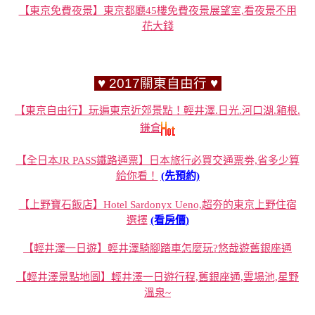
【東京免費夜景】東京都廳45樓免費夜景展望室,看夜景不用
花大錢
♥ 2017關東自由行 ♥
【東京自由行】玩遍東京近郊景點！輕井澤.日光.河口湖.箱根.
鎌倉
【全日本JR PASS鐵路通票】日本旅行必買交通票劵,省多少算
給你看！
(先預約)
【上野寶石飯店】Hotel Sardonyx Ueno,超夯的東京上野住宿
選擇
(看房價)
【輕井澤一日遊】輕井澤騎腳踏車怎麼玩?悠哉遊舊銀座通
【輕井澤景點地圖】輕井澤一日遊行程,舊銀座通,雲場池,星野
溫泉~