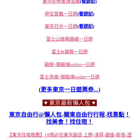
東京初學者滑雪團
(看遊記)
伊豆賞楓一日遊
(看遊記)
東京日光一日遊
(看遊記)
富士山經典路線一日遊
富士&箱根一日遊
箱根+御殿場outlet一日遊
富士泡湯+御殿場outlet一日遊
(更多東京一日遊票券...)
♥ 東京最新懶人包 ♥
東京自由行@懶人包-關東自由行行程-找景點！
找美食！找住宿！
【東京住宿推薦】18間必住東京飯店,上野-淺草-銀座-新宿-澀