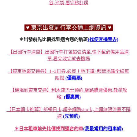
谷-池袋,看完秒訂房
♥ 東京出發前行李交通上網資訊 ♥
＊出發前先比價找到適合您的航班
(找便宜機票去)
【出國行李清單】出國行李打包超強清單,快下載必備用品清
單,看完收完就去機場
【東京地鐵交通券】1~3日券,必買！地下鐵+都營地鐵全線無
限搭
(優惠票)
【機場到東京交通】利木津巴士預約,網路購票優惠,教學攻
略!
(優惠票)
【日本網卡推薦】新暢日卡,超夯網路sim卡,上網無限流量不降
速
(先預約)
＊日本租車前先比價找到適合的車
(我最常用的租車網)