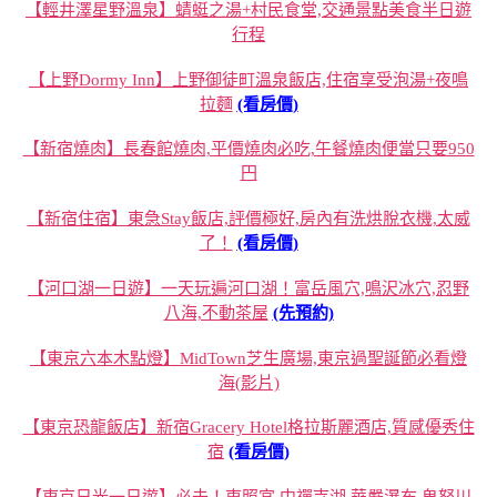
【輕井澤星野溫泉】蜻蜓之湯+村民食堂,交通景點美食半日遊
行程
【上野Dormy Inn】上野御徒町溫泉飯店,住宿享受泡湯+夜鳴
拉麵
(看房價)
【新宿燒肉】長春館燒肉,平價燒肉必吃,午餐燒肉便當只要950
円
【新宿住宿】東急Stay飯店,評價極好,房內有洗烘脫衣機,太威
了！
(看房價)
【河口湖一日遊】一天玩遍河口湖！富岳風穴,鳴沢冰穴,忍野
八海,不動茶屋
(先預約)
【東京六本木點燈】MidTown芝生廣場,東京過聖誕節必看燈
海(影片)
【東京恐龍飯店】新宿Gracery Hotel格拉斯麗酒店,質感優秀住
宿
(看房價)