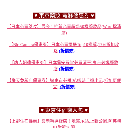
♥ 東京藥妝-電器優惠券 ♥
【日本必買藥妝】最夯！推薦必買超過50樣藥妝品(Word檔清
單)
【Bic Camera優惠劵】日本必買電器Top10推薦,17%折扣攻
略
(折價券)
【唐吉軻德優惠劵】日本驚安殿堂必買清單!東京必逛藥妝
店
(折價券)
【樂天免稅店優惠券】遊東京必備!結帳時手機出示,折扣更便
宜!
(折價券)
♥ 東京住宿懶人包 ♥
【上野住宿推薦】最新精選飯店！地鐵JR站,上野公園,阿美橫
町附近10間