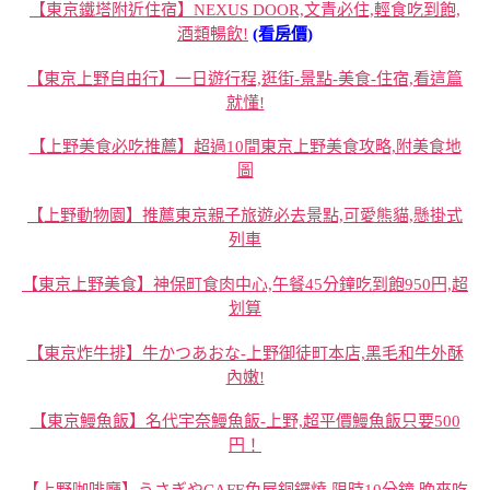
【東京鐵塔附近住宿】NEXUS DOOR,文青必住,輕食吃到飽,
酒類暢飲!
(看房價)
【東京上野自由行】一日遊行程,逛街-景點-美食-住宿,看這篇
就懂!
【上野美食必吃推薦】超過10間東京上野美食攻略,附美食地
圖
【上野動物園】推薦東京親子旅遊必去景點,可愛熊貓,懸掛式
列車
【東京上野美食】神保町食肉中心,午餐45分鐘吃到飽950円,超
划算
【東京炸牛排】牛かつあおな-上野御徒町本店,黑毛和牛外酥
內嫩!
【東京鰻魚飯】名代宇奈鰻魚飯-上野,超平價鰻魚飯只要500
円！