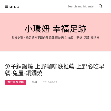
Skip
MENU
to
content
小環妞 幸福足跡
我是小環，熱衷於分享國內外旅遊景點/美食/住宿，夢想【環】遊世界
兔子銅鑼燒-上野咖啡廳推薦-上野必吃早
餐-兔屋-銅鑼燒
旅行幸福足跡
小環
2018-09-29