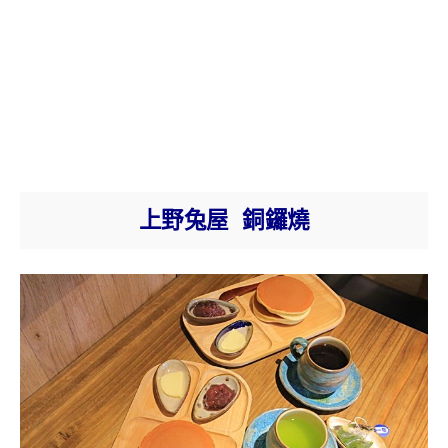
上野兔屋 銅鑼燒