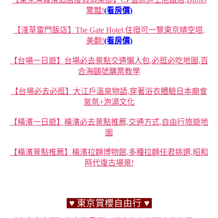
驚豔!
(看房價)
【淺草雷門飯店】The Gate Hotel,住宿可一覽東京晴空塔,
美翻!
(看房價)
【台場一日遊】台場必去景點交通懶人包,必逛必吃地圖,百
合海鷗號購票教學
【台場必去必逛】大江戶溫泉物語,穿著浴衣體驗日本廟會
氣氛+泡湯文化
【橫濱一日遊】橫濱必去景點推薦,交通方式,自由行旅遊地
圖
【橫濱景點推薦】橫濱拉麵博物館,多種拉麵任君挑選,昭和
時代復古場景!
♥ 東京賞櫻自由行 ♥