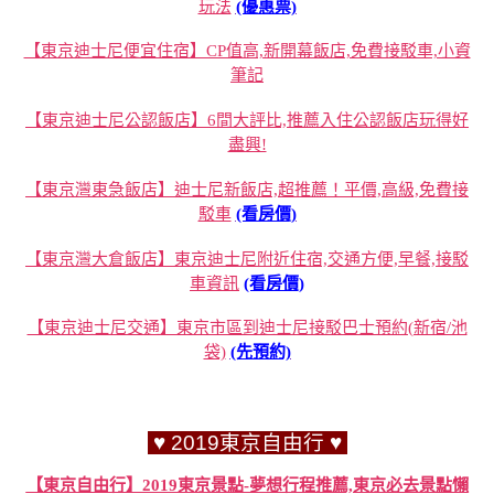
玩法
(優惠票)
【東京迪士尼便宜住宿】CP值高,新開幕飯店,免費接駁車,小資
筆記
【東京迪士尼公認飯店】6間大評比,推薦入住公認飯店玩得好
盡興!
【東京灣東急飯店】迪士尼新飯店,超推薦！平價,高級,免費接
駁車
(看房價)
【東京灣大倉飯店】東京迪士尼附近住宿,交通方便,早餐,接駁
車資訊
(看房價)
【東京迪士尼交通】東京市區到迪士尼接駁巴士預約(新宿/池
袋)
(先預約)
♥ 2019東京自由行 ♥
【東京自由行】2019東京景點-夢想行程推薦,東京必去景點懶