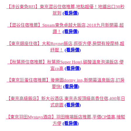
【涉谷東急REI】東京澀谷住宿推薦,地點超優！地鐵出口30秒
就到
(看房價)
【澀谷住宿推薦】Stream東急卓越大飯店,2018九月新開幕,超
讚！
(看房價)
【東京銀座住宿】大和Roynet飯店,逛街方便,房間有按摩椅,超
紓壓！
(看房價)
【秋葉原住宿推薦】秋葉原Super Hotel,碳酸溫泉泡湯飯店,便
宜cp高
(看房價)
【東京巨蛋住宿推薦】後樂園dormy inn,新開幕溫泉飯店,訂房
要快!
(看房價)
【東京高級飯店】新大谷酒店,東京赤坂頂級高貴住宿,400年日
式庭園
(看房價)
【東京羽田Mystays酒店】羽田機場飯店推薦,平價CP值高,接駁
方便
(看房價)