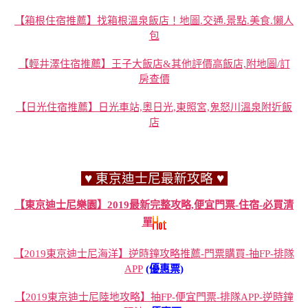
【箱根住宿推薦】找箱根溫泉飯店！地圖.交通.景點.美食.懶人
包
【輕井澤住宿推薦】王子大飯店&其他評價高飯店,附地圖/訂
房查價
【日光住宿推薦】日光車站,奧日光,東照宮,鬼怒川溫泉附近飯
店
♥ 東京迪士尼最新攻略 ♥
【東京迪士尼樂園】2019最新完整攻略,便宜門票-住宿-必買清
單
【2019東京迪士尼海洋】逆時鐘攻略推薦-門票購買-抽FP-排隊
APP
(優惠票)
【2019東京迪士尼陸地攻略】抽FP-便宜門票-排隊APP-逆時鐘