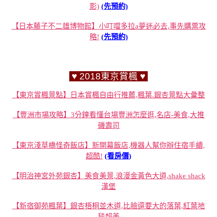
影)
(先預約)
【日本藤子不二雄博物館】小叮噹多拉a夢迷必去,事先購票攻
略!
(先預約)
♥ 2018東京賞楓 ♥
【東京賞楓景點】日本賞楓自由行推薦,楓葉.銀杏景點大彙整
【豐洲市場攻略】3分鐘看懂台場豐洲怎麼逛,名店-美食,大推
磯壽司
【東京淺草橋怪奇飯店】新開幕飯店,機器人幫你辦住宿手續,
超酷!
(看房價)
【明治神宮外苑銀杏】美食美景,浪漫金黃色大道,shake shack
漢堡
【新宿御苑楓葉】銀杏梧桐並木道,比臉還要大的落葉,紅葉地
毯超美