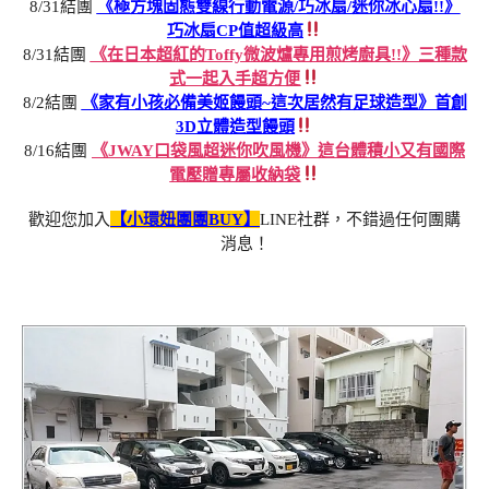
8/31結團
《極方塊固態雙線行動電源/巧冰扇/迷你冰心扇!!》
巧冰扇CP值超級高
8/31結團
《在日本超紅的Toffy微波爐專用煎烤廚具!!》三種款
式一起入手超方便
8/2結團
《家有小孩必備美姬饅頭~這次居然有足球造型》首創
3D立體造型饅頭
8/16結團
《JWAY口袋風超迷你吹風機》這台體積小又有國際
電壓贈專屬收納袋
歡迎您加入
【小環妞團團BUY】
LINE社群，不錯過任何團購
消息！