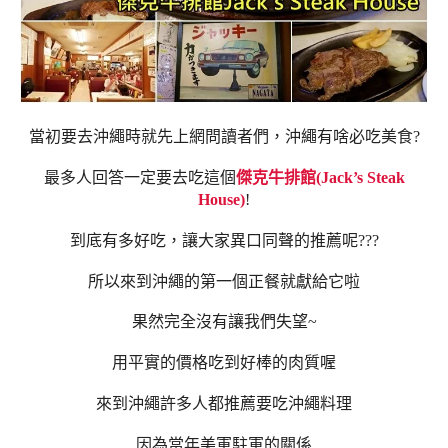
當初要去沖繩時就先上網問讀者們，沖繩有啥必吃美食?
最多人回答一定要去吃這個
傑克牛排館(Jack’s Steak
House)
!
到底有多好吃，讓大家異口同聲的推薦呢???
所以來到沖繩的第一個正餐就獻給它啦
果然完全沒有讓我們失望~
用平實的價格吃到好棒的肉質喔
來到沖繩許多人都推薦要吃沖繩料理
因為當年美軍駐軍的關係