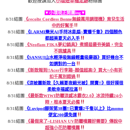
歡迎按讚加入
小環妞幸福足跡
粉絲團
▼小環現正開團ing▼
8/31結團
《recolte Cordless Bonne無線萬用調理機》育兒生活
中的好幫手
8/31結團
《LARMI樂米AI手持冰能扇~賣爆千隻》四個顏色
都超美夏天必入手
8/31結團
《Neoflam FIKA夢幻鍋具》煮婦屆最夯美鍋，完全
不挑爐具
8/31結團
《SANSUI山水輕淨吸無線輕量吸塵器》買好幾台不
如選對的一台
8/31結團
《新款報到!!Acer行李箱~顏值超高!》買大+小有折
扣千萬別錯過
8/31結團
《涼被團新款【久賴夏夜緞光被】開賣!!》很好摸很
柔軟幸福感拉滿
8/31結團
《最新款WIWI防曬涼感冰霸衣2.0》冰涼持續24小
時，根本夏天必備
8/31結團
《Luvipod腳架第38團!!已賣爆2千隻以上》比momo
便宜200還免運
8/31結團
《暑假來了~LISHAN UV防曬噴霧好需要》傳說中
超強小花防曬噴霧