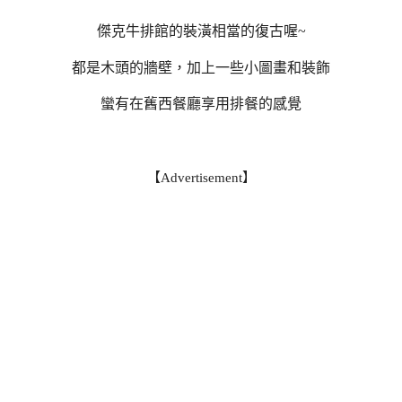
傑克牛排館的裝潢相當的復古喔~
都是木頭的牆壁，加上一些小圖畫和裝飾
蠻有在舊西餐廳享用排餐的感覺
【Advertisement】