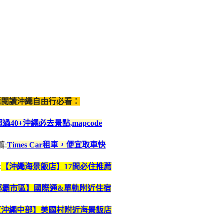
閱讀沖繩自由行必看：
超過40+沖繩必去景點,mapcode
:
Times Car租車，便宜取車快
:
【沖繩海景飯店】17間必住推薦
那霸市區】國際通&單軌附近住宿
【沖繩中部】美國村附近海景飯店