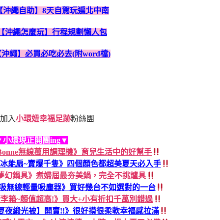
【沖繩自助】8天自駕玩遍北中南
【沖繩怎麼玩】行程規劃懶人包
【沖繩】必買必吃必去(附word檔)
加入
小環妞幸福足跡
粉絲團
▼小環現正開團ing▼
dless Bonne無線萬用調理機》育兒生活中的好幫手
手持冰能扇~賣爆千隻》四個顏色都超美夏天必入手
FIKA夢幻鍋具》煮婦屆最夯美鍋，完全不挑爐具
輕淨吸無線輕量吸塵器》買好幾台不如選對的一台
r行李箱~顏值超高!》買大+小有折扣千萬別錯過
夏夜緞光被】開賣!!》很好摸很柔軟幸福感拉滿