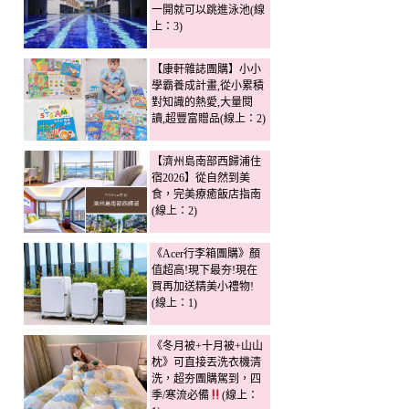
一開就可以跳進泳池(線
上：3)
【康軒雜誌團購】小小
學霸養成計畫,從小累積
對知識的熱愛,大量閱
讀,超豐富贈品(線上：2)
【濟州島南部西歸浦住
宿2026】從自然到美
食，完美療癒飯店指南
(線上：2)
《Acer行李箱團購》顏
值超高!現下最夯!現在
買再加送精美小禮物!
(線上：1)
《冬月被+十月被+山山
枕》可直接丟洗衣機清
洗，超夯團購駕到，四
季/寒流必備
(線上：