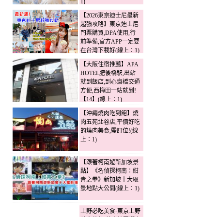
1)
【2026東京迪士尼最新
超強攻略】東京迪士尼
門票購買,DPA使用,行
前準備,官方APP一定要
在台灣下載好(線上：1)
【大阪住宿推薦】APA
HOTEL肥後橋駅,出站
就到飯店,到心齋橋交通
方便,西梅田一站就到!
【14】(線上：1)
【沖繩燒肉吃到飽】燒
肉五苑北谷店,平價好吃
的燒肉美食,需訂位!(線
上：1)
【跟著柯南遊新加坡景
點】《名偵探柯南：紺
青之拳》新加坡十大取
景地點大公開(線上：1)
上野必吃美食-東京上野