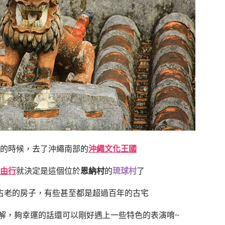
的時候，去了沖繩南部的
沖繩文化王國
由行
就決定是這個位於
恩納村
的
琉球村
了
古老的房子，有些甚至都是超過百年的古宅
解，夠幸運的話還可以剛好遇上一些特色的表演唷~