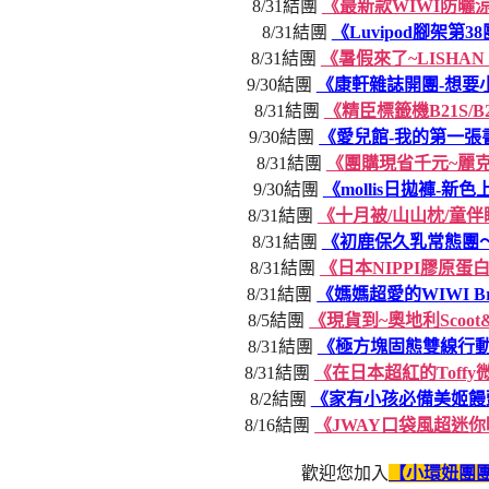
8/31結團
《最新款WIWI防曬
8/31結團
《Luvipod腳架第
8/31結團
《暑假來了~LISH
9/30結團
《康軒雜誌開團-想要
8/31結團
《精臣標籤機B21S/
9/30結團
《愛兒館-我的第一
8/31結團
《團購現省千元~麗
9/30結團
《mollis日拋褲-
8/31結團
《十月被/山山枕/童
8/31結團
《初鹿保久乳常態團～
8/31結團
《日本NIPPI膠原
8/31結團
《媽媽超愛的WIWI B
8/5結團
《現貨到~奧地利Scoo
8/31結團
《極方塊固態雙線行動
8/31結團
《在日本超紅的Toff
8/2結團
《家有小孩必備美姬饅
8/16結團
《JWAY口袋風超迷
歡迎您加入
【小環妞團團