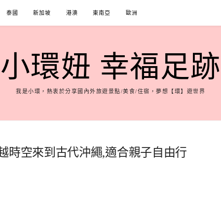
泰國
新加坡
港澳
東南亞
歐洲
小環妞 幸福足跡
我是小環，熱衷於分享國內外旅遊景點/美食/住宿，夢想【環】遊世界
越時空來到古代沖繩,適合親子自由行