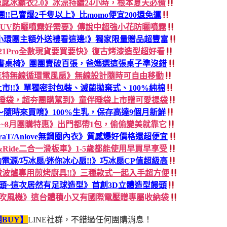
涼感冰霸衣2.0》冰涼持續24小時，根本夏天必備
38團!!已賣爆2千隻以上》比momo便宜200還免運
AN UV防曬噴霧好需要》傳說中超強小花防曬噴霧
小環團主額外送禮看這邊!》獨家限量贈品超豐富
B21Pro全數現貨要買要快》復古烤漆造型超好看
張書桌椅》團團賣破百張，爸媽選這張桌子準沒錯
克特無線循環電風扇》無線設計隨時可自由移動
新色上市!!》單獨密封包裝、滅菌拋棄式、100%純棉
伴睡袋，超夯團購駕到》童伴睡袋上市贈可愛提袋
隨時來買唷》100%生乳，保存高達9個月新鮮
蛋白~8月團購特惠》出門都帶1包，偷偷變美就靠它
raT/Anlove無鋼圈內衣》質感爆好價格還超便宜
t&Ride二合一滑板車》1-5歲都能使用早買早享受
電源/巧冰扇/迷你冰心扇!!》巧冰扇CP值超級高
y微波爐專用煎烤廚具!!》三種款式一起入手超方便
頭~這次居然有足球造型》首創3D立體造型饅頭
你吹風機》這台體積小又有國際電壓贈專屬收納袋
BUY】
LINE社群，不錯過任何團購消息！