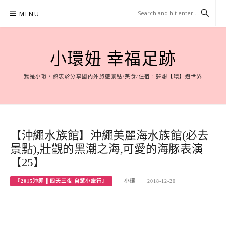
Skip
MENU
to
content
小環妞 幸福足跡
我是小環，熱衷於分享國內外旅遊景點/美食/住宿，夢想【環】遊世界
【沖繩水族館】沖繩美麗海水族館(必去
景點),壯觀的黑潮之海,可愛的海豚表演
【25】
『2015沖繩 ▌四天三夜 自駕小旅行』
小環
2018-12-20