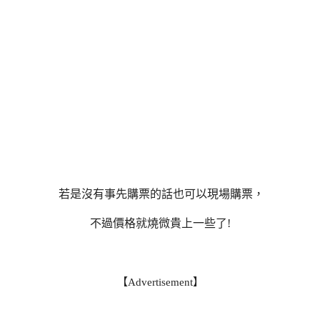
若是沒有事先購票的話也可以現場購票，
不過價格就燒微貴上一些了!
【Advertisement】