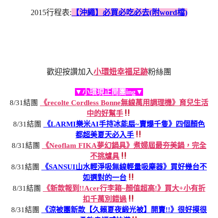
2015行程表:
【沖繩】必買必吃必去(附word檔)
歡迎按讚加入
小環妞幸福足跡
粉絲團
▼小環現正開團ing▼
8/31結團
《recolte Cordless Bonne無線萬用調理機》育兒生活
中的好幫手
8/31結團
《LARMI樂米AI手持冰能扇~賣爆千隻》四個顏色
都超美夏天必入手
8/31結團
《Neoflam FIKA夢幻鍋具》煮婦屆最夯美鍋，完全
不挑爐具
8/31結團
《SANSUI山水輕淨吸無線輕量吸塵器》買好幾台不
如選對的一台
8/31結團
《新款報到!!Acer行李箱~顏值超高!》買大+小有折
扣千萬別錯過
8/31結團
《涼被團新款【久賴夏夜緞光被】開賣!!》很好摸很