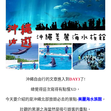
沖繩自由行的文章進入到
DAY3
了!
總覺得這次寫得有點慢XD，
今天要介紹的是沖繩北部旅遊必去的景點-
美麗海水族館
，
壯觀的黑潮之海當然是吸引遊客的重點，