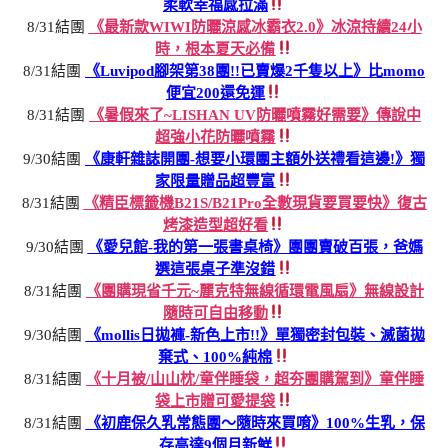
柔軟幸福感拉滿
8/31結團
《最新款WIWI防曬涼感冰霸衣2.0》冰涼持續24小
時，根本夏天必備
8/31結團
《Luvipod腳架第38團!!已賣爆2千隻以上》比momo
便宜200還免運
8/31結團
《暑假來了~LISHAN UV防曬噴霧好需要》傳說中
超強小花防曬噴霧
9/30結團
《康軒雜誌開團-想要小環團主額外送禮看這邊!》獨
家限量贈品超豐富
8/31結團
《精臣標籤機B21S/B21Pro全數現貨要買要快》復古
烤漆造型超好看
9/30結團
《愛兒館-我的第一張書桌椅》團團賣破百張，爸媽
選這張桌子準沒錯
8/31結團
《團購現省千元~麗克特無線循環電風扇》無線設計
隨時可自由移動
9/30結團
《mollis日拋褲-新色上市!!》單獨密封包裝、滅菌拋
棄式、100%純棉
8/31結團
《十月被/山山枕/童伴睡袋，超夯團購駕到》童伴睡
袋上市贈可愛提袋
8/31結團
《初鹿保久乳常態團～隨時來買唷》100%生乳，保
存高達9個月新鮮