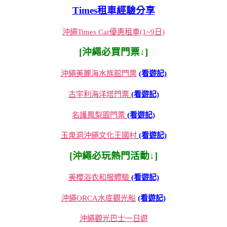
Times租車經驗分享
沖繩Times Car優惠租車(1~9日)
[沖繩必買門票↓]
沖繩美麗海水族館門票
(看遊記)
古宇利海洋塔門票
(看遊記)
名護鳳梨園門票
(看遊記)
玉泉洞沖繩文化王國村
(看遊記)
[沖繩必玩熱門活動↓]
美櫻浴衣和服體驗
(看遊記)
沖繩ORCA水底觀光船
(看遊記)
沖繩觀光巴士一日遊