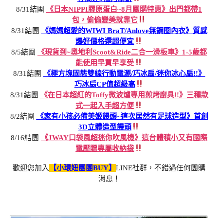
8/31結團
《日本NIPPI膠原蛋白~8月團購特惠》出門都帶1
包，偷偷變美就靠它
8/31結團
《媽媽超愛的WIWI BraT/Anlove無鋼圈內衣》質感
爆好價格還超便宜
8/5結團
《現貨到~奧地利Scoot&Ride二合一滑板車》1-5歲都
能使用早買早享受
8/31結團
《極方塊固態雙線行動電源/巧冰扇/迷你冰心扇!!》
巧冰扇CP值超級高
8/31結團
《在日本超紅的Toffy微波爐專用煎烤廚具!!》三種款
式一起入手超方便
8/2結團
《家有小孩必備美姬饅頭~這次居然有足球造型》首創
3D立體造型饅頭
8/16結團
《JWAY口袋風超迷你吹風機》這台體積小又有國際
電壓贈專屬收納袋
歡迎您加入
【小環妞團團BUY】
LINE社群，不錯過任何團購
消息！