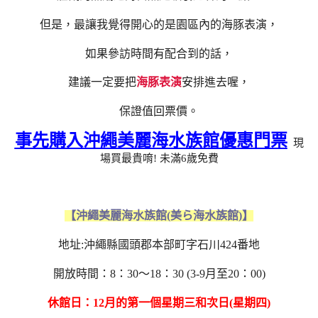
但是，最讓我覺得開心的是園區內的海豚表演，
如果參訪時間有配合到的話，
建議一定要把
海豚表演
安排進去喔，
保證值回票價。
事先購入沖繩美麗海水族館優惠門票
現
場買最貴唷! 未滿6歲免費
【沖繩美麗海水族館(美ら海水族館)】
地址:沖繩縣國頭郡本部町字石川424番地
開放時間：8：30～18：30 (3-9月至20：00)
休館日：12月的第一個星期三和次日(星期四)