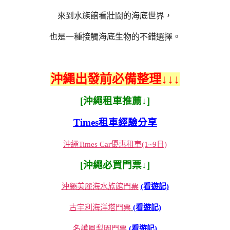
來到水族館看壯闊的海底世界，
也是一種接觸海底生物的不錯選擇。
沖繩出發前必備整理↓↓↓
[沖繩租車推薦↓]
Times租車經驗分享
沖繩Times Car優惠租車(1~9日)
[沖繩必買門票↓]
沖繩美麗海水族館門票
(看遊記)
古宇利海洋塔門票
(看遊記)
名護鳳梨園門票
(看遊記)