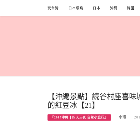
Skip
玩台灣
日本環島
日本
沖繩
韓國
to
content
【沖繩景點】読谷村座喜味城
的紅豆冰【21】
小環
20
『2015沖繩 ▌四天三夜 自駕小旅行』