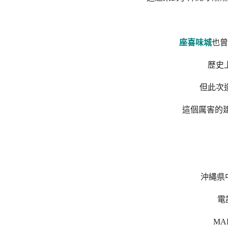
座喜味城
也曾
歷史
但此次
這個厲害的
沖縄県中
電話
MAP