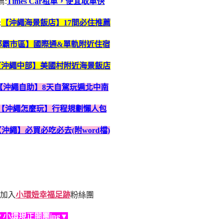
:
Times Car租車，便宜取車快
:
【沖繩海景飯店】17間必住推薦
那霸市區】國際通&單軌附近住宿
【沖繩中部】美國村附近海景飯店
【沖繩自助】8天自駕玩遍北中南
【沖繩怎麼玩】行程規劃懶人包
【沖繩】必買必吃必去(附word檔)
加入
小環妞幸福足跡
粉絲團
▼小環現正開團ing▼