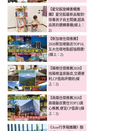
【愛兒館旋轉書櫃團
購】愛兒館最新品報到!
培養孩子自主閱讀,超高
品質的選轉書櫃(線上：
2)
【新加坡住宿推薦】
2026新加坡飯店TOP16,
五大住宿地點超強精選!
(線上：2)
【箱根住宿推薦2026】
找箱根溫泉飯店,交通便
利,CP值高評價好(線
上：2)
【高雄住宿推薦2026】
高雄飯店實住TOP13真
心推薦,便宜CP值高!(線
上：2)
《Acer行李箱團購》顏