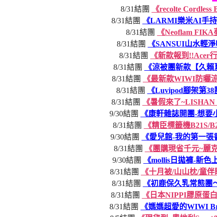
8/31結團
《recolte Cor
8/31結團
《LARMI樂米AI
8/31結團
《Neoflam 
8/31結團
《SANSUI山水
8/31結團
《新款報到!!Ace
8/31結團
《涼被團新款【久賴
8/31結團
《最新款WIWI防曬
8/31結團
《Luvipod腳架第
8/31結團
《暑假來了~LISH
9/30結團
《康軒雜誌開團-想要
8/31結團
《精臣標籤機B21S/
9/30結團
《愛兒館-我的第一
8/31結團
《團購現省千元~麗
9/30結團
《mollis日拋褲-
8/31結團
《十月被/山山枕/童
8/31結團
《初鹿保久乳常態團～
8/31結團
《日本NIPPI膠原
8/31結團
《媽媽超愛的WIWI B