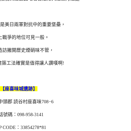
是美日兩軍對抗中的重要堡壘，
上戰爭的地位可見一般。
造訪撇開歷史煙硝味不管，
建築工法確實是值得讓人讚嘆啊!
【座喜味城遺跡】
頭郡 読谷村座喜味708−6
號碼：098-958-3141
 CODE：33854278*81