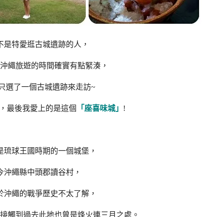
不是特愛逛古城遺跡的人，
沖繩旅遊的時間確實有點緊湊，
只選了一個古城遺跡來走訪~
，最後我愛上的是這個
「座喜味城」
!
是琉球王國時期的一個城堡，
今沖繩縣中頭郡讀谷村，
於沖繩的戰爭歷史不太了解，
接觸到過去此地也曾是烽火連三月之處。