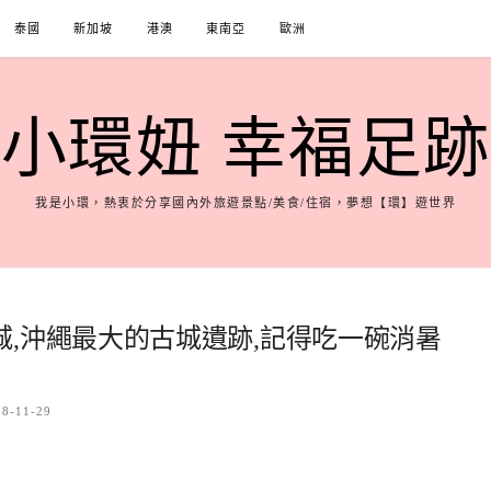
泰國
新加坡
港澳
東南亞
歐洲
小環妞 幸福足跡
我是小環，熱衷於分享國內外旅遊景點/美食/住宿，夢想【環】遊世界
,沖繩最大的古城遺跡,記得吃一碗消暑
18-11-29