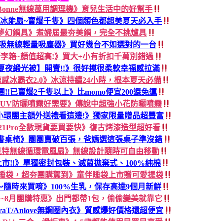
dless Bonne無線萬用調理機》育兒生活中的好幫手
手持冰能扇~賣爆千隻》四個顏色都超美夏天必入手
FIKA夢幻鍋具》煮婦屆最夯美鍋，完全不挑爐具
輕淨吸無線輕量吸塵器》買好幾台不如選對的一台
r行李箱~顏值超高!》買大+小有折扣千萬別錯過
夏夜緞光被】開賣!!》很好摸很柔軟幸福感拉滿
涼感冰霸衣2.0》冰涼持續24小時，根本夏天必備
38團!!已賣爆2千隻以上》比momo便宜200還免運
AN UV防曬噴霧好需要》傳說中超強小花防曬噴霧
小環團主額外送禮看這邊!》獨家限量贈品超豐富
B21Pro全數現貨要買要快》復古烤漆造型超好看
張書桌椅》團團賣破百張，爸媽選這張桌子準沒錯
克特無線循環電風扇》無線設計隨時可自由移動
新色上市!!》單獨密封包裝、滅菌拋棄式、100%純棉
伴睡袋，超夯團購駕到》童伴睡袋上市贈可愛提袋
隨時來買唷》100%生乳，保存高達9個月新鮮
蛋白~8月團購特惠》出門都帶1包，偷偷變美就靠它
raT/Anlove無鋼圈內衣》質感爆好價格還超便宜