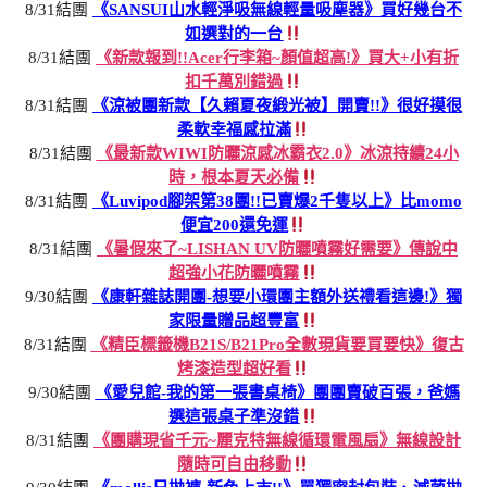
8/31結團
《SANSUI山水輕淨吸無線輕量吸塵器》買好幾台不
如選對的一台
8/31結團
《新款報到!!Acer行李箱~顏值超高!》買大+小有折
扣千萬別錯過
8/31結團
《涼被團新款【久賴夏夜緞光被】開賣!!》很好摸很
柔軟幸福感拉滿
8/31結團
《最新款WIWI防曬涼感冰霸衣2.0》冰涼持續24小
時，根本夏天必備
8/31結團
《Luvipod腳架第38團!!已賣爆2千隻以上》比momo
便宜200還免運
8/31結團
《暑假來了~LISHAN UV防曬噴霧好需要》傳說中
超強小花防曬噴霧
9/30結團
《康軒雜誌開團-想要小環團主額外送禮看這邊!》獨
家限量贈品超豐富
8/31結團
《精臣標籤機B21S/B21Pro全數現貨要買要快》復古
烤漆造型超好看
9/30結團
《愛兒館-我的第一張書桌椅》團團賣破百張，爸媽
選這張桌子準沒錯
8/31結團
《團購現省千元~麗克特無線循環電風扇》無線設計
隨時可自由移動