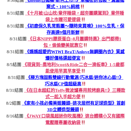
9/30結團
《mollis日拋褲-新色上市!!》單獨密封包裝、滅菌拋
棄式、100%純棉
8/31結團
《十月被/山山枕/童伴睡袋，超夯團購駕到》童伴睡
袋上市贈可愛提袋
8/31結團
《初鹿保久乳常態團～隨時來買唷》100%生乳，保
存高達9個月新鮮
8/31結團
《日本NIPPI膠原蛋白~8月團購特惠》出門都帶1
包，偷偷變美就靠它
8/31結團
《媽媽超愛的WIWI BraT/Anlove無鋼圈內衣》質感
爆好價格還超便宜
8/5結團
《現貨到~奧地利Scoot&Ride二合一滑板車》1-5歲都
能使用早買早享受
8/31結團
《極方塊固態雙線行動電源/巧冰扇/迷你冰心扇!!》
巧冰扇CP值超級高
8/31結團
《在日本超紅的Toffy微波爐專用煎烤廚具!!》三種款
式一起入手超方便
8/2結團
《家有小孩必備美姬饅頭~這次居然有足球造型》首創
3D立體造型饅頭
8/16結團
《JWAY口袋風超迷你吹風機》這台體積小又有國際
電壓贈專屬收納袋