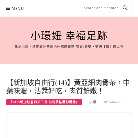
Skip
MENU
to
content
小環妞 幸福足跡
我是小環，熱衷於分享國內外旅遊景點/美食/住宿，夢想【環】遊世界
【新加坡自由行(14)】黃亞細肉骨茶，中
藥味濃，沾醬好吃，肉質鮮嫩！
『2015新加坡 ▌四天三夜 必玩景點精彩絕倫』
小環
2015-04-27