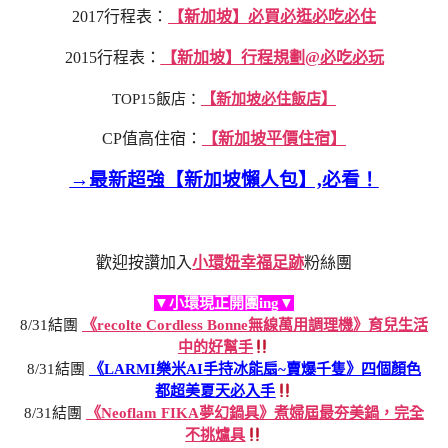
2017行程表：
【新加坡】必買必逛必吃必住
2015行程表：
【新加坡】行程規劃@必吃必玩
TOP15飯店：
【新加坡必住飯店】
CP值高住宿：
【新加坡平價住宿】
→最新超強【新加坡懶人包】,必看！
歡迎按讚加入
小環妞幸福足跡
粉絲團
▼小環現正開團ing▼
8/31結團
《recolte Cordless Bonne無線萬用調理機》育兒生活
中的好幫手
8/31結團
《LARMI樂米AI手持冰能扇~賣爆千隻》四個顏色
都超美夏天必入手
8/31結團
《Neoflam FIKA夢幻鍋具》煮婦屆最夯美鍋，完全
不挑爐具