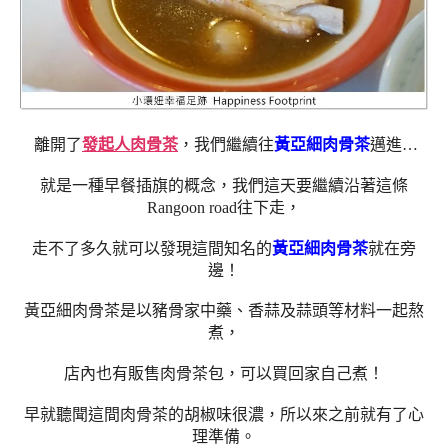
離開了
發起人肉骨茶
，我們繼續往
黃亞細肉骨茶
邁進…
就是一種早餐插旗的概念，我們這天要繼續沿著這條
Rangoon road往下走，
走不了多久就可以發現這間知名的
黃亞細肉骨茶
就在旁
邊！
黃亞細肉骨茶是以豬骨家中藥、香蒜及蒜頭等材料一起熬
煮，
店內也有販售肉骨茶包，可以買回家自己煮！
早就聽聞這間肉骨茶的胡椒味很濃，所以來之前就有了心
理準備。