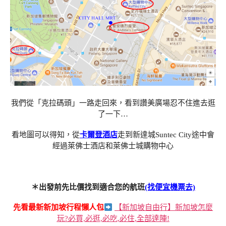
我們從「克拉碼頭」一路走回來，看到讚美廣場忍不住進去逛
了一下…
看地圖可以得知，從
卡爾登酒店
走到新達城Suntec City途中會
經過萊佛士酒店和萊佛士城購物中心
＊出發前先比價找到適合您的航班
(找便宜機票去)
先看最新新加坡行程懶人包
【新加坡自由行】新加坡怎麼
玩?必買,必逛,必吃,必住,全部達陣!