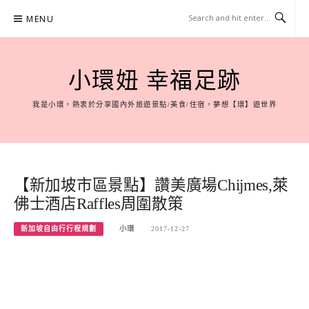
Skip
MENU
to
content
小環妞 幸福足跡
我是小環，熱衷於分享國內外旅遊景點/美食/住宿，夢想【環】遊世界
【新加坡市區景點】讚美廣場Chijmes,萊
佛士酒店Raffles周圍散策
新加坡自由行行程規劃
小環
2017-12-27