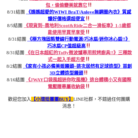
包，偷偷變美就靠它
8/31結團
《媽媽超愛的WIWI BraT/Anlove無鋼圈內衣》質感
爆好價格還超便宜
8/5結團
《現貨到~奧地利Scoot&Ride二合一滑板車》1-5歲都
能使用早買早享受
8/31結團
《極方塊固態雙線行動電源/巧冰扇/迷你冰心扇!!》
巧冰扇CP值超級高
8/31結團
《在日本超紅的Toffy微波爐專用煎烤廚具!!》三種款
式一起入手超方便
8/2結團
《家有小孩必備美姬饅頭~這次居然有足球造型》首創
3D立體造型饅頭
8/16結團
《JWAY口袋風超迷你吹風機》這台體積小又有國際
電壓贈專屬收納袋
歡迎您加入
【小環妞團團BUY】
LINE社群，不錯過任何團購
消息！