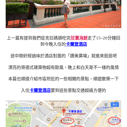
上一篇有提到我們從克拉碼頭吃完
珍寶海鮮
走了15~20分鐘回
到今晚入住的
卡爾登酒店
途中剛好經過味於酒店對面的「讚美廣場」就進來逛逛吧
漂亮的哥德式建築物超有歐風，晚上和白天是不一樣的風情
本篇也順道介紹市區附近的一些相關的景點，順遊散策一下
入住
卡爾登酒店
要到這些景點交通超級方便的