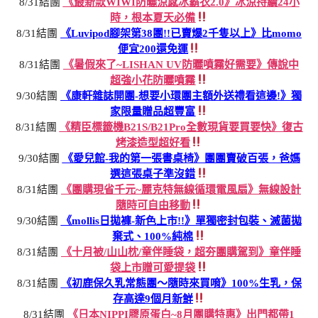
8/31結團
《最新款WIWI防曬涼感冰霸衣2.0》冰涼持續24小
時，根本夏天必備
8/31結團
《Luvipod腳架第38團!!已賣爆2千隻以上》比momo
便宜200還免運
8/31結團
《暑假來了~LISHAN UV防曬噴霧好需要》傳說中
超強小花防曬噴霧
9/30結團
《康軒雜誌開團-想要小環團主額外送禮看這邊!》獨
家限量贈品超豐富
8/31結團
《精臣標籤機B21S/B21Pro全數現貨要買要快》復古
烤漆造型超好看
9/30結團
《愛兒館-我的第一張書桌椅》團團賣破百張，爸媽
選這張桌子準沒錯
8/31結團
《團購現省千元~麗克特無線循環電風扇》無線設計
隨時可自由移動
9/30結團
《mollis日拋褲-新色上市!!》單獨密封包裝、滅菌拋
棄式、100%純棉
8/31結團
《十月被/山山枕/童伴睡袋，超夯團購駕到》童伴睡
袋上市贈可愛提袋
8/31結團
《初鹿保久乳常態團～隨時來買唷》100%生乳，保
存高達9個月新鮮
8/31結團
《日本NIPPI膠原蛋白~8月團購特惠》出門都帶1