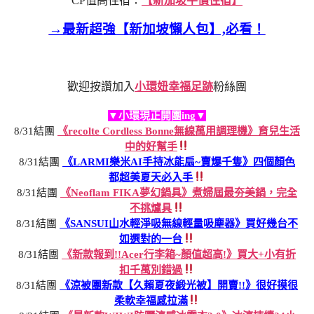
CP值高住宿：
【新加坡平價住宿】
→最新超強【新加坡懶人包】,必看！
歡迎按讚加入
小環妞幸福足跡
粉絲團
▼小環現正開團ing▼
8/31結團
《recolte Cordless Bonne無線萬用調理機》育兒生活
中的好幫手
8/31結團
《LARMI樂米AI手持冰能扇~賣爆千隻》四個顏色
都超美夏天必入手
8/31結團
《Neoflam FIKA夢幻鍋具》煮婦屆最夯美鍋，完全
不挑爐具
8/31結團
《SANSUI山水輕淨吸無線輕量吸塵器》買好幾台不
如選對的一台
8/31結團
《新款報到!!Acer行李箱~顏值超高!》買大+小有折
扣千萬別錯過
8/31結團
《涼被團新款【久賴夏夜緞光被】開賣!!》很好摸很
柔軟幸福感拉滿