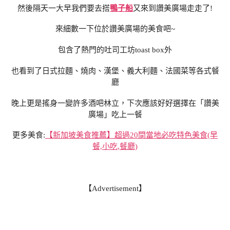
然後隔天一大早我們要去搭
鴨子船
又來到讚美廣場走走了!
來細數一下位於讚美廣場的美食吧~
包含了熱門的吐司工坊toast box外
也看到了日式拉麵、燒肉、漢堡、義大利麵、法國菜等各式餐
廳
晚上更是搖身一變許多酒吧林立，下次應該好好選擇在「讚美
廣場」吃上一餐
更多美食:
【新加坡美食推薦】超過20間當地必吃特色美食(早
餐,小吃,餐廳)
【Advertisement】