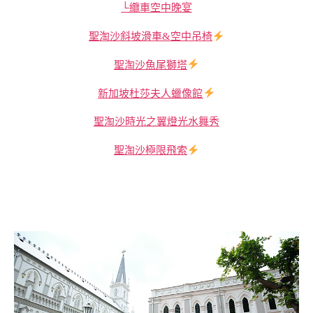
└纜車空中晚宴
聖淘沙斜坡滑車&空中吊椅
聖淘沙魚尾獅塔
新加坡杜莎夫人蠟像館
聖淘沙時光之翼燈光水舞秀
聖淘沙極限飛索