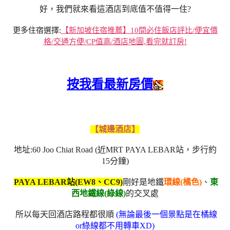
好，我們就來看這酒店到底值不值得一住?
更多住宿選擇:
【新加坡住宿推薦】10間必住飯店評比/便宜價
格/交通方便/CP值高/酒店地圖,看完就訂房!
按我看最新房價
【城邊酒店】
地址:60 Joo Chiat Road (近MRT PAYA LEBAR站，步行約
15分鐘)
PAYA LEBAR站(EW8、CC9)
剛好是地鐵
環線(橘色)
、
東
西地鐵線(綠線)
的交叉處
所以每天回酒店路程都很順
(無論最後一個景點是在橘線
or綠線都不用轉車XD)