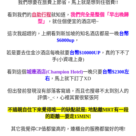
我們想要在旅費上節省，馬上就是想到住宿費!!
看到我們的
自助行程
就知道，
我們完全是整個「早出晚歸
型」
，就住個便宜的酒店吧~
這次我超趕的，上網看到新加坡的知名酒店都是一晚
台幣
$6000up
，
若是要去住金沙酒店每晚就要
台幣
$10000UP
，真的下不了
手(小資魂上身)
看到這個
城邊酒店(Champion Hotel)
一晚只要
台幣$2300左
右
，馬上就下訂了XD
但出發前發現沒有部落客寫過，而且也搜尋不太到別人的
評價>_<，心裡其實很緊張阿
不過親自住下來覺得唯一的缺點就是: 地點
離M
RT有一段
的距離~~要走15MIN!
其它我覺得CP值都蠻高的，連櫃台的服務都蠻好的唷!