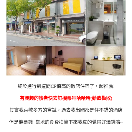
終於進行到這間CP值高的
飯店
住宿了，超推薦
!
有興趣的讀者快去訂機票吧哈哈哈(勸敗勸敗)
其實我喜歡多方的嘗試，過去我出國都是住不錯的酒店
但是機票錢+當地的食費換算下來我真的覺得好燒錢唷~