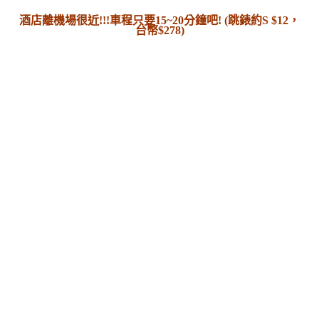
酒店離機場很近!!!車程只要15~20分鐘吧! (跳錶約S $12，
台幣$278)