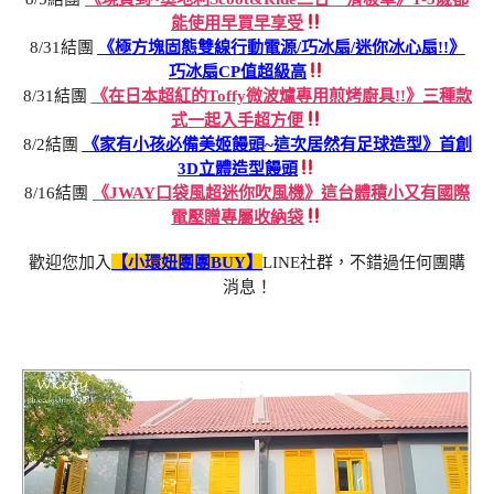
能使用早買早享受
8/31結團
《極方塊固態雙線行動電源/巧冰扇/迷你冰心扇!!》
巧冰扇CP值超級高
8/31結團
《在日本超紅的Toffy微波爐專用煎烤廚具!!》三種款
式一起入手超方便
8/2結團
《家有小孩必備美姬饅頭~這次居然有足球造型》首創
3D立體造型饅頭
8/16結團
《JWAY口袋風超迷你吹風機》這台體積小又有國際
電壓贈專屬收納袋
歡迎您加入
【小環妞團團BUY】
LINE社群，不錯過任何團購
消息！