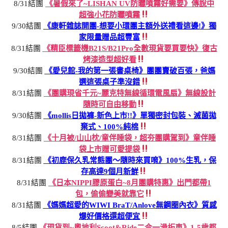
8/31結團
《暑假來了~LISHAN UV防曬噴霧好需要》傳說中
超強小花防曬噴霧
9/30結團
《康軒雜誌開團-想要小環團主額外送禮看這邊!》獨
家限量贈品超豐富
8/31結團
《精臣標籤機B21S/B21Pro全數現貨要買要快》復古
烤漆造型超好看
9/30結團
《愛兒館-我的第一張書桌椅》團團賣破百張，爸媽
選這張桌子準沒錯
8/31結團
《團購現省千元~麗克特無線循環電風扇》無線設計
隨時可自由移動
9/30結團
《mollis日拋褲-新色上市!!》單獨密封包裝、滅菌拋
棄式、100%純棉
8/31結團
《十月被/山山枕/童伴睡袋，超夯團購駕到》童伴睡
袋上市贈可愛提袋
8/31結團
《初鹿保久乳常態團～隨時來買唷》100%生乳，保
存高達9個月新鮮
8/31結團
《日本NIPPI膠原蛋白~8月團購特惠》出門都帶1
包，偷偷變美就靠它
8/31結團
《媽媽超愛的WIWI BraT/Anlove無鋼圈內衣》質感
爆好價格還超便宜
8/5結團
《現貨到~奧地利Scoot&Ride二合一滑板車》1-5歲都