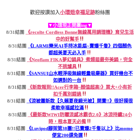
歡迎按讚加入
小環妞幸福足跡
粉絲團
▼小環現正開團ing▼
8/31結團
《recolte Cordless Bonne無線萬用調理機》育兒生活
中的好幫手
8/31結團
《LARMI樂米AI手持冰能扇~賣爆千隻》四個顏色
都超美夏天必入手
8/31結團
《Neoflam FIKA夢幻鍋具》煮婦屆最夯美鍋，完全
不挑爐具
8/31結團
《SANSUI山水輕淨吸無線輕量吸塵器》買好幾台不
如選對的一台
8/31結團
《新款報到!!Acer行李箱~顏值超高!》買大+小有折
扣千萬別錯過
8/31結團
《涼被團新款【久賴夏夜緞光被】開賣!!》很好摸很
柔軟幸福感拉滿
8/31結團
《最新款WIWI防曬涼感冰霸衣2.0》冰涼持續24小
時，根本夏天必備
8/31結團
《Luvipod腳架第38團!!已賣爆2千隻以上》比momo
便宜200還免運