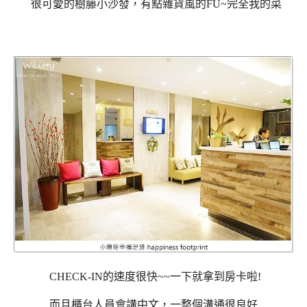
很可愛的樹藤小沙發，有點雜貨風的FU~完全我的菜
CHECK-IN的速度很快~~一下就拿到房卡啦!
而且櫃台人員會講中文，一整個溝通很良好