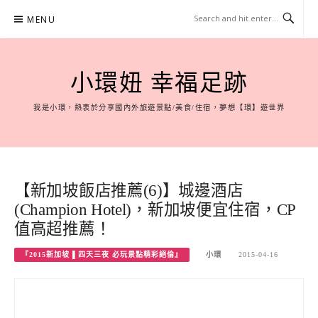
Skip
MENU
to
content
小環妞 幸福足跡
我是小環，熱衷於分享國內外旅遊景點/美食/住宿，夢想【環】遊世界
【新加坡飯店推薦(6)】城邊酒店
(Champion Hotel)，新加坡便宜住宿，CP
值高超推薦！
『2015新加坡 ▌四天三夜 必玩景點精彩絕倫』
小環
2015-04-16