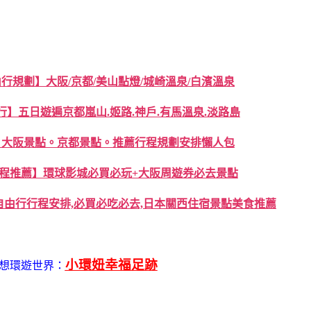
由行規劃】大阪/京都/美山點燈/城崎溫泉/白濱溫泉
】五日遊遍京都嵐山.姬路.神戶.有馬溫泉.淡路島
】大阪景點。京都景點。推薦行程規劃安排懶人包
程推薦】環球影城必買必玩+大阪周遊券必去景點
由行行程安排,必買必吃必去,日本關西住宿景點美食推薦
小環妞幸福足跡
想環遊世界：