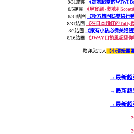
8/31結團
《媽媽超愛的WIWI B
8/5結團
《現貨到~奧地利Scoo
8/31結團
《極方塊固態雙線行動
8/31結團
《在日本超紅的Toff
8/2結團
《家有小孩必備美姬饅
8/16結團
《JWAY口袋風超迷
歡迎您加入
【小環妞團團
→最新超
→最新超
→最新超