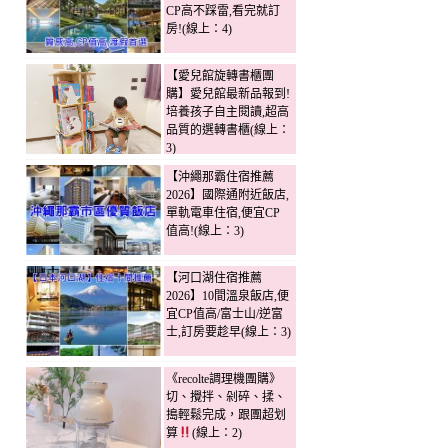
CP高不踩雷,看完就訂
房!(線上：4)
【愛兒館旋轉書櫃團
購】愛兒館最新品報到!
培養孩子自主閱讀,超高
品質的選轉書櫃(線上：
3)
【沖繩那霸住宿推薦
2026】國際通附近飯店,
單軌電車住宿,便宜CP
值高!(線上：3)
【河口湖住宿推薦
2026】10間溫泉飯店,便
宜CP值高/富士山/逆富
士,訂房要趁早(線上：3)
《recolte調理機團購》
切、攪拌、剁碎、揉、
搗輕鬆完成，跟團超划
算
(線上：2)