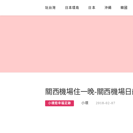
Skip
玩台灣
日本環島
日本
沖繩
韓國
to
content
關西機場住一晚-關西機場日
小環
2018-02-07
小環妞幸福足跡