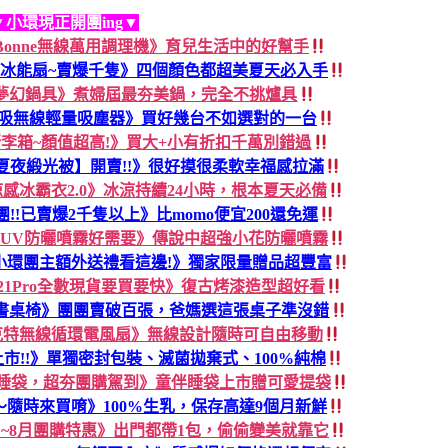
▼小環現正開團ing▼
dless Bonne無線萬用調理機》育兒生活中的好幫手
手持冰能扇~賣爆千隻》四個顏色都超美夏天必入手
FIKA夢幻鍋具》煮婦屆最夯美鍋，完全不挑爐具
輕淨吸無線輕量吸塵器》買好幾台不如選對的一台
r行李箱~顏值超高!》買大+小有折扣千萬別錯過
夏夜緞光被】開賣!!》很好摸很柔軟幸福感拉滿
涼感冰霸衣2.0》冰涼持續24小時，根本夏天必備
38團!!已賣爆2千隻以上》比momo便宜200還免運
AN UV防曬噴霧好需要》傳說中超強小花防曬噴霧
小環團主額外送禮看這邊!》獨家限量贈品超豐富
B21Pro全數現貨要買要快》復古烤漆造型超好看
張書桌椅》團團賣破百張，爸媽選這張桌子準沒錯
克特無線循環電風扇》無線設計隨時可自由移動
新色上市!!》單獨密封包裝、滅菌拋棄式、100%純棉
伴睡袋，超夯團購駕到》童伴睡袋上市贈可愛提袋
隨時來買唷》100%生乳，保存高達9個月新鮮
蛋白~8月團購特惠》出門都帶1包，偷偷變美就靠它