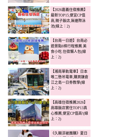
【2026嘉義住宿推薦】
最新TOP15,便宜CP值
高,親子飯店,無邊際泳
池(線上：2)
【台南一日遊】台南必
遊景點6條行程推薦.美
食小吃.住宿懶人包(線
上：2)
【湘南單軌電車】日本
唯二懸吊電車,購買鎌倉
江之島一日劵教學(線
上：2)
【高雄住宿推薦2026】
高雄飯店實住TOP13真
心推薦,便宜CP值高!(線
上：2)
《久賴涼被團購》夏日