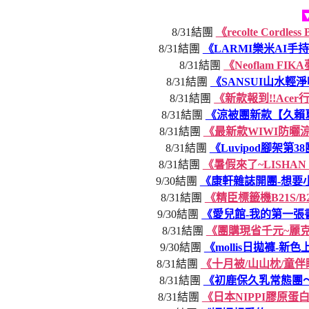
8/31結團
《recolte Cor
8/31結團
《LARMI樂米AI
8/31結團
《Neoflam 
8/31結團
《SANSUI山水
8/31結團
《新款報到!!Ace
8/31結團
《涼被團新款【久賴
8/31結團
《最新款WIWI防曬
8/31結團
《Luvipod腳架第
8/31結團
《暑假來了~LISH
9/30結團
《康軒雜誌開團-想要
8/31結團
《精臣標籤機B21S/
9/30結團
《愛兒館-我的第一
8/31結團
《團購現省千元~麗
9/30結團
《mollis日拋褲-
8/31結團
《十月被/山山枕/童
8/31結團
《初鹿保久乳常態團～
8/31結團
《日本NIPPI膠原