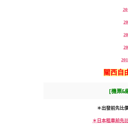
2
2
2
2
2
關西自由
[機票&
＊出發前先比
＊日本租車前先