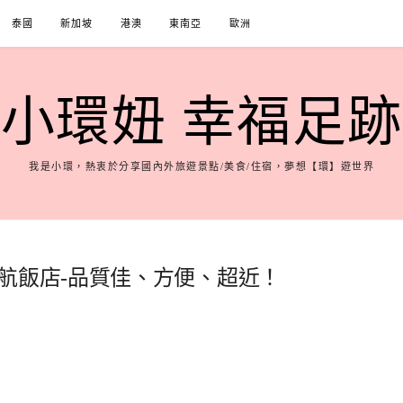
泰國
新加坡
港澳
東南亞
歐洲
小環妞 幸福足跡
我是小環，熱衷於分享國內外旅遊景點/美食/住宿，夢想【環】遊世界
航飯店-品質佳、方便、超近！