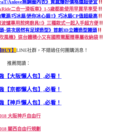
raT/Anlove無鋼圈內衣》質感爆好價格還超便宜
t&Ride二合一滑板車》1-5歲都能使用早買早享受
電源/巧冰扇/迷你冰心扇!!》巧冰扇CP值超級高
y微波爐專用煎烤廚具!!》三種款式一起入手超方便
頭~這次居然有足球造型》首創3D立體造型饅頭
你吹風機》這台體積小又有國際電壓贈專屬收納袋
BUY】
LINE社群，不錯過任何團購消息！
推薦閱讀：
強【大阪懶人包】,必看！
強【京都懶人包】,必看！
強【神戶懶人包】,必看！
2018 大阪神戶自由行
2018 關西自由行規劃