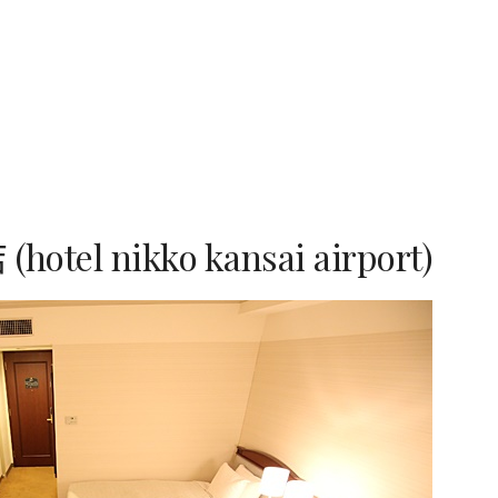
l nikko kansai airport)