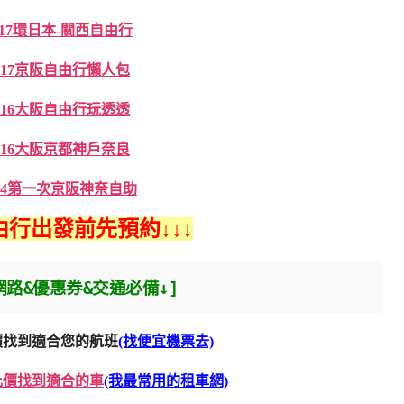
017環日本-關西自由行
017京阪自由行懶人包
016大阪自由行玩透透
016大阪京都神戶奈良
014第一次京阪神奈自助
行出發前先預約↓↓↓
網路&優惠券&交通必備↓]
價找到適合您的航班
(找便宜機票去)
比價找到適合的車
(我最常用的租車網)