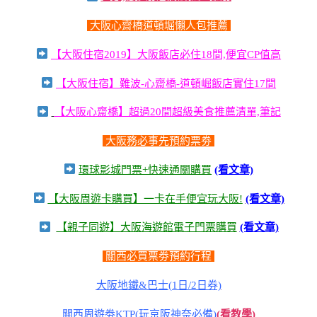
大阪心齋橋道頓堀懶人包推薦
【大阪住宿2019】大阪飯店必住18間,便宜CP值高
【大阪住宿】難波-心齋橋-道頓崛飯店實住17間
【大阪心齋橋】超過20間超級美食推薦清單,筆記
大阪務必事先預約票劵
環球影城門票+快速通關購買
(看文章)
【大阪周遊卡購買】一卡在手便宜玩大阪!
(看文章)
【親子同遊】大阪海遊館電子門票購買
(看文章)
關西必買票劵預約行程
大阪地鐵&巴士(1日/2日券)
關西周遊劵KTP(玩京阪神奈必備)
(看教學)