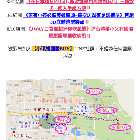
8/31結團
《在日本超紅的Toffy微波爐專用煎烤廚具!!》三種款
式一起入手超方便
8/2結團
《家有小孩必備美姬饅頭~這次居然有足球造型》首創
3D立體造型饅頭
8/16結團
《JWAY口袋風超迷你吹風機》這台體積小又有國際
電壓贈專屬收納袋
歡迎您加入
【小環妞團團BUY】
LINE社群，不錯過任何團購
消息！