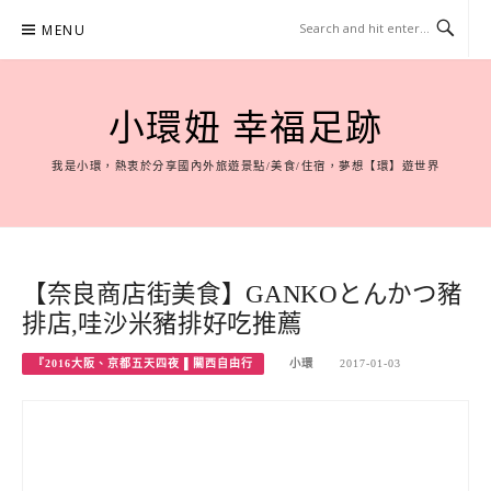
Skip
MENU
to
content
小環妞 幸福足跡
我是小環，熱衷於分享國內外旅遊景點/美食/住宿，夢想【環】遊世界
【奈良商店街美食】GANKOとんかつ豬
排店,哇沙米豬排好吃推薦
『2016大阪、京都五天四夜 ▌關西自由行
小環
2017-01-03