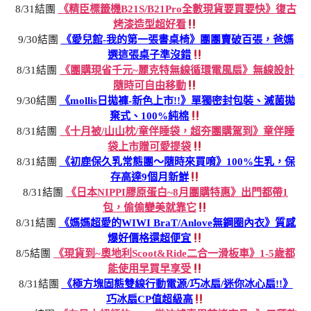
8/31結團
《精臣標籤機B21S/B21Pro全數現貨要買要快》復古
烤漆造型超好看
9/30結團
《愛兒館-我的第一張書桌椅》團團賣破百張，爸媽
選這張桌子準沒錯
8/31結團
《團購現省千元~麗克特無線循環電風扇》無線設計
隨時可自由移動
9/30結團
《mollis日拋褲-新色上市!!》單獨密封包裝、滅菌拋
棄式、100%純棉
8/31結團
《十月被/山山枕/童伴睡袋，超夯團購駕到》童伴睡
袋上市贈可愛提袋
8/31結團
《初鹿保久乳常態團～隨時來買唷》100%生乳，保
存高達9個月新鮮
8/31結團
《日本NIPPI膠原蛋白~8月團購特惠》出門都帶1
包，偷偷變美就靠它
8/31結團
《媽媽超愛的WIWI BraT/Anlove無鋼圈內衣》質感
爆好價格還超便宜
8/5結團
《現貨到~奧地利Scoot&Ride二合一滑板車》1-5歲都
能使用早買早享受
8/31結團
《極方塊固態雙線行動電源/巧冰扇/迷你冰心扇!!》
巧冰扇CP值超級高