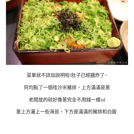
菜單就不詳加說明啦!肚子已經餓炸了~
阿均點了一個哇沙米豬排，上方滿滿是蔥
老闆放的就好像蔥完全不用錢一樣xd
蔥上方灑上一些海苔，下方是滿滿的豬排和白飯