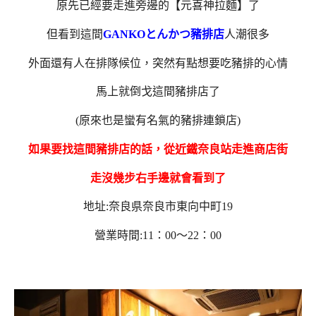
原先已經要走進旁邊的【元喜神拉麵】了
但看到這間
GANKOとんかつ豬排店
人潮很多
外面還有人在排隊候位，突然有點想要吃豬排的心情
馬上就倒戈這間豬排店了
(原來也是蠻有名氣的豬排連鎖店)
如果要找這間豬排店的話，從近鐵奈良站走進商店街
走沒幾步右手邊就會看到了
地址:奈良県奈良市東向中町19
營業時間:11：00～22：00