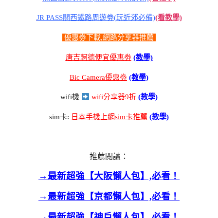
JR PASS關西鐵路周遊劵(玩近郊必備)
(看教學)
優惠劵下載,網路分享器推薦
唐吉軻德便宜優惠劵
(教學)
Bic Camera優惠劵
(教學)
wifi機
wifi分享器9折
(教學)
sim卡:
日本手機上網sim卡推薦
(教學)
推薦閱讀：
→最新超強【大阪懶人包】,必看！
→最新超強【京都懶人包】,必看！
→最新超強【神戶懶人包】,必看！