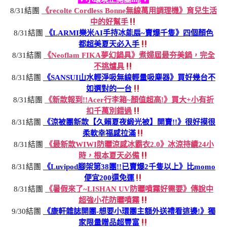
8/31結團
《recolte Cordless Bonne無線萬用調理機》育兒生活
中的好幫手
8/31結團
《LARMI樂米AI手持冰能扇~賣爆千隻》四個顏色
都超美夏天必入手
8/31結團
《Neoflam FIKA夢幻鍋具》煮婦屆最夯美鍋，完全
不挑爐具
8/31結團
《SANSUI山水輕淨吸無線輕量吸塵器》買好幾台不
如選對的一台
8/31結團
《新款報到!!Acer行李箱~顏值超高!》買大+小有折
扣千萬別錯過
8/31結團
《涼被團新款【久賴夏夜緞光被】開賣!!》很好摸很
柔軟幸福感拉滿
8/31結團
《最新款WIWI防曬涼感冰霸衣2.0》冰涼持續24小
時，根本夏天必備
8/31結團
《Luvipod腳架第38團!!已賣爆2千隻以上》比momo
便宜200還免運
8/31結團
《暑假來了~LISHAN UV防曬噴霧好需要》傳說中
超強小花防曬噴霧
9/30結團
《康軒雜誌開團-想要小環團主額外送禮看這邊!》獨
家限量贈品超豐富