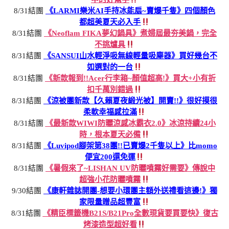
8/31結團
《LARMI樂米AI手持冰能扇~賣爆千隻》四個顏色
都超美夏天必入手
8/31結團
《Neoflam FIKA夢幻鍋具》煮婦屆最夯美鍋，完全
不挑爐具
8/31結團
《SANSUI山水輕淨吸無線輕量吸塵器》買好幾台不
如選對的一台
8/31結團
《新款報到!!Acer行李箱~顏值超高!》買大+小有折
扣千萬別錯過
8/31結團
《涼被團新款【久賴夏夜緞光被】開賣!!》很好摸很
柔軟幸福感拉滿
8/31結團
《最新款WIWI防曬涼感冰霸衣2.0》冰涼持續24小
時，根本夏天必備
8/31結團
《Luvipod腳架第38團!!已賣爆2千隻以上》比momo
便宜200還免運
8/31結團
《暑假來了~LISHAN UV防曬噴霧好需要》傳說中
超強小花防曬噴霧
9/30結團
《康軒雜誌開團-想要小環團主額外送禮看這邊!》獨
家限量贈品超豐富
8/31結團
《精臣標籤機B21S/B21Pro全數現貨要買要快》復古
烤漆造型超好看