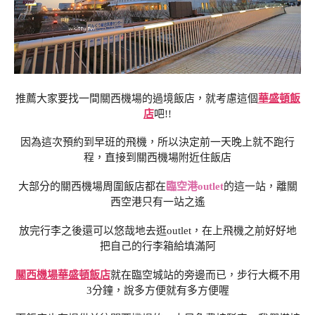
推薦大家要找一間關西機場的過境飯店，就考慮這個
華盛頓飯
店
吧!!
因為這次預約到早班的飛機，所以決定前一天晚上就不跑行
程，直接到關西機場附近住飯店
大部分的關西機場周圍飯店都在
臨空港outlet
的這一站，離關
西空港只有一站之遙
放完行李之後還可以悠哉地去逛outlet，在上飛機之前好好地
把自己的行李箱給填滿阿
關西機場華盛頓飯店
就在臨空城站的旁邊而已，步行大概不用
3分鐘，說多方便就有多方便喔