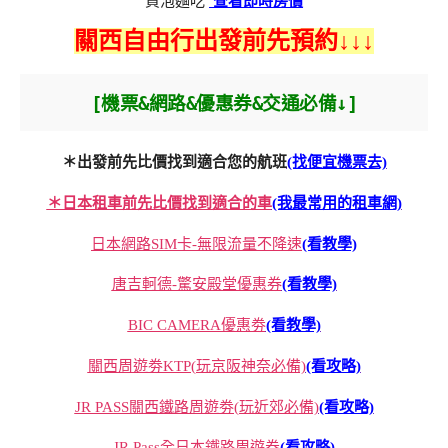
買泡麵吃
查看即時房價
關西自由行出發前先預約↓↓↓
[機票&網路&優惠券&交通必備↓]
＊出發前先比價找到適合您的航班
(找便宜機票去)
＊日本租車前先比價找到適合的車
(我最常用的租車網)
日本網路SIM卡-無限流量不降速
(看教學)
唐吉軻德-驚安殿堂優惠券
(看教學)
BIC CAMERA優惠劵
(看教學)
關西周遊劵KTP(玩京阪神奈必備)
(看攻略)
JR PASS關西鐵路周遊劵(玩近郊必備)
(看攻略)
JR Pass全日本鐵路周遊券
(看攻略)