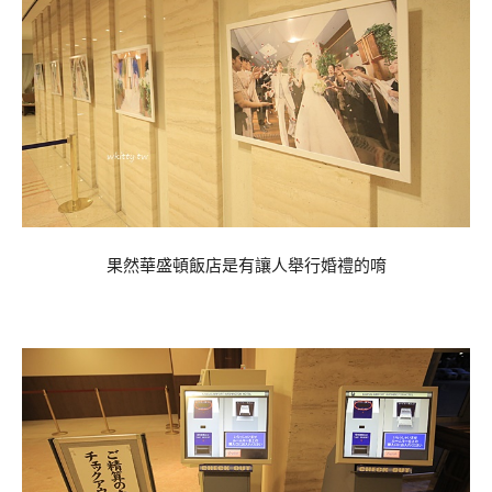
果然華盛頓飯店是有讓人舉行婚禮的唷