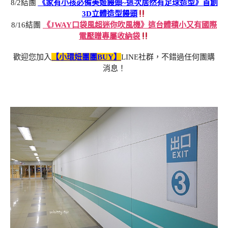
8/2結團
《家有小孩必備美姬饅頭~這次居然有足球造型》首創
3D立體造型饅頭
8/16結團
《JWAY口袋風超迷你吹風機》這台體積小又有國際
電壓贈專屬收納袋
歡迎您加入
【小環妞團團BUY】
LINE社群，不錯過任何團購
消息！