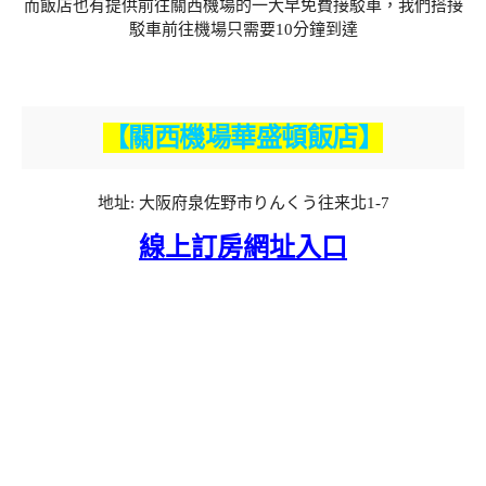
而飯店也有提供前往關西機場的一大早免費接駁車，我們搭接
駁車前往機場只需要10分鐘到達
【關西機場華盛頓飯店】
地址: 大阪府泉佐野市りんくう往来北1-7
線上訂房網址入口