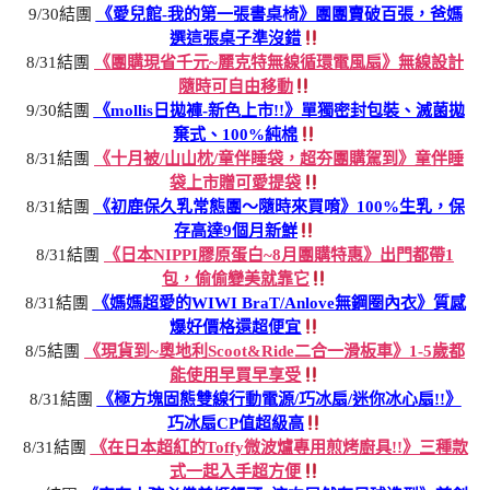
9/30結團
《愛兒館-我的第一張書桌椅》團團賣破百張，爸媽
選這張桌子準沒錯
8/31結團
《團購現省千元~麗克特無線循環電風扇》無線設計
隨時可自由移動
9/30結團
《mollis日拋褲-新色上市!!》單獨密封包裝、滅菌拋
棄式、100%純棉
8/31結團
《十月被/山山枕/童伴睡袋，超夯團購駕到》童伴睡
袋上市贈可愛提袋
8/31結團
《初鹿保久乳常態團～隨時來買唷》100%生乳，保
存高達9個月新鮮
8/31結團
《日本NIPPI膠原蛋白~8月團購特惠》出門都帶1
包，偷偷變美就靠它
8/31結團
《媽媽超愛的WIWI BraT/Anlove無鋼圈內衣》質感
爆好價格還超便宜
8/5結團
《現貨到~奧地利Scoot&Ride二合一滑板車》1-5歲都
能使用早買早享受
8/31結團
《極方塊固態雙線行動電源/巧冰扇/迷你冰心扇!!》
巧冰扇CP值超級高
8/31結團
《在日本超紅的Toffy微波爐專用煎烤廚具!!》三種款
式一起入手超方便