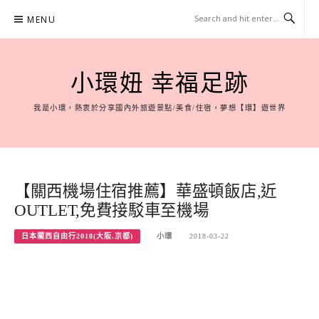
Skip
MENU
to
content
小環妞 幸福足跡
我是小環，熱衷於分享國內外旅遊景點/美食/住宿，夢想【環】遊世界
【關西機場住宿推薦】華盛頓飯店,近
OUTLET,免費接駁車至機場
日本關西自由行2018(大阪.京都)
小環
2018-03-22