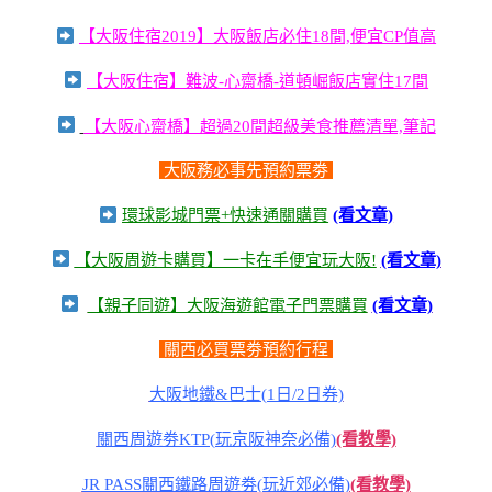
【大阪住宿2019】大阪飯店必住18間,便宜CP值高
【大阪住宿】難波-心齋橋-道頓崛飯店實住17間
【大阪心齋橋】超過20間超級美食推薦清單,筆記
大阪務必事先預約票劵
環球影城門票+快速通關購買
(看文章)
【大阪周遊卡購買】一卡在手便宜玩大阪!
(看文章)
【親子同遊】大阪海遊館電子門票購買
(看文章)
關西必買票劵預約行程
大阪地鐵&巴士(1日/2日券)
關西周遊劵KTP(玩京阪神奈必備)
(看教學)
JR PASS關西鐵路周遊劵(玩近郊必備)
(看教學)