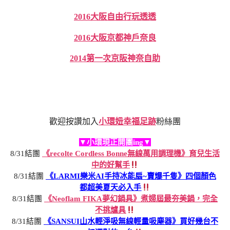
2016大阪自由行玩透透
2016大阪京都神戶奈良
2014第一次京阪神奈自助
歡迎按讚加入
小環妞幸福足跡
粉絲團
▼小環現正開團ing▼
8/31結團
《recolte Cordless Bonne無線萬用調理機》育兒生活
中的好幫手
8/31結團
《LARMI樂米AI手持冰能扇~賣爆千隻》四個顏色
都超美夏天必入手
8/31結團
《Neoflam FIKA夢幻鍋具》煮婦屆最夯美鍋，完全
不挑爐具
8/31結團
《SANSUI山水輕淨吸無線輕量吸塵器》買好幾台不