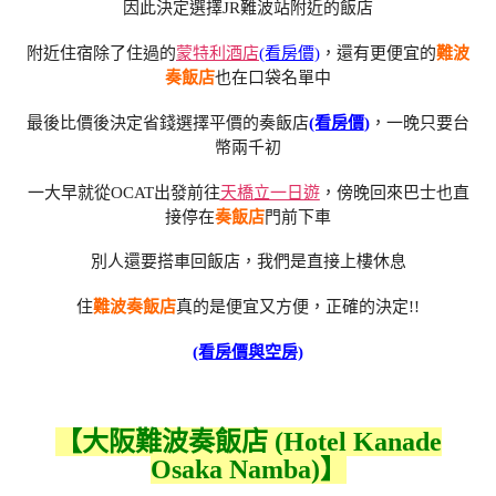
因此決定選擇JR難波站附近的飯店
附近住宿除了住過的
蒙特利酒店
(看房價)
，還有更便宜的
難波
奏飯店
也在口袋名單中
最後比價後決定省錢選擇平價的奏飯店
(看房價)
，一晚只要台
幣兩千初
一大早就從OCAT出發前往
天橋立一日遊
，傍晚回來巴士也直
接停在
奏飯店
門前下車
別人還要搭車回飯店，我們是直接上樓休息
住
難波奏飯店
真的是便宜又方便，正確的決定!!
(看房價與空房)
【大阪難波奏飯店 (Hotel Kanade
Osaka Namba)】