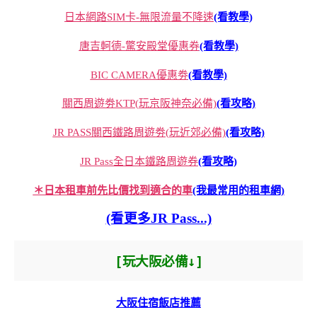
日本網路SIM卡-無限流量不降速
(看教學)
唐吉軻德-驚安殿堂優惠券
(看教學)
BIC CAMERA優惠劵
(看教學)
關西周遊劵KTP(玩京阪神奈必備)
(看攻略)
JR PASS關西鐵路周遊劵(玩近郊必備)
(看攻略)
JR Pass全日本鐵路周遊券
(看攻略)
＊日本租車前先比價找到適合的車
(我最常用的租車網)
(看更多JR Pass...)
[玩大阪必備↓]
大阪住宿飯店推薦