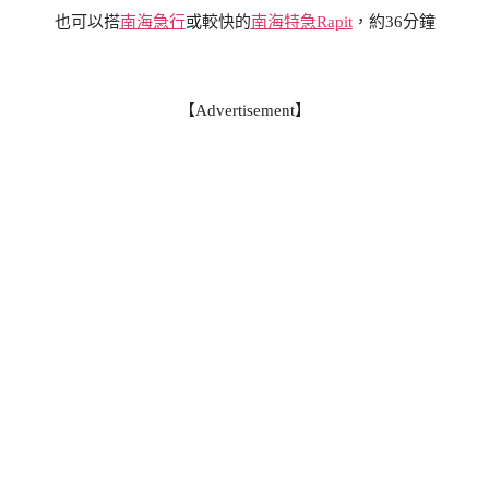
也可以搭
南海急行
或較快的
南海特急Rapit
，約36分鐘
【Advertisement】