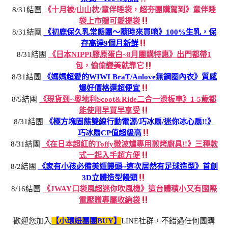
8/31結團
《十月被/山山枕/童伴睡袋，超夯團購駕到》童伴睡
袋上市贈可愛提袋
8/31結團
《初鹿保久乳常態團～隨時來買唷》100%生乳，保
存高達9個月新鮮
8/31結團
《日本NIPPI膠原蛋白~8月團購特惠》出門都帶1
包，偷偷變美就靠它
8/31結團
《媽媽超愛的WIWI BraT/Anlove無鋼圈內衣》質感
爆好價格還超便宜
8/5結團
《現貨到~奧地利Scoot&Ride二合一滑板車》1-5歲都
能使用早買早享受
8/31結團
《極方塊固態雙線行動電源/巧冰扇/迷你冰心扇!!》
巧冰扇CP值超級高
8/31結團
《在日本超紅的Toffy微波爐專用煎烤廚具!!》三種款
式一起入手超方便
8/2結團
《家有小孩必備美姬饅頭~這次居然有足球造型》首創
3D立體造型饅頭
8/16結團
《JWAY口袋風超迷你吹風機》這台體積小又有國際
電壓贈專屬收納袋
歡迎您加入
【小環妞團團BUY】
LINE社群，不錯過任何團購