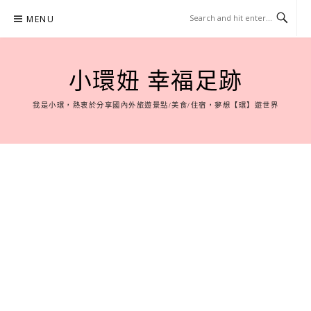
Skip
MENU
to
content
小環妞 幸福足跡
我是小環，熱衷於分享國內外旅遊景點/美食/住宿，夢想【環】遊世界