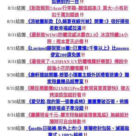
如選對的一台
8/31結團
《新款報到!!Acer行李箱~顏值超高!》買大+小有折
扣千萬別錯過
8/31結團
《涼被團新款【久賴夏夜緞光被】開賣!!》很好摸很
柔軟幸福感拉滿
8/31結團
《最新款WIWI防曬涼感冰霸衣2.0》冰涼持續24小
時，根本夏天必備
8/31結團
《Luvipod腳架第38團!!已賣爆2千隻以上》比momo
便宜200還免運
8/31結團
《暑假來了~LISHAN UV防曬噴霧好需要》傳說中
超強小花防曬噴霧
9/30結團
《康軒雜誌開團-想要小環團主額外送禮看這邊!》獨
家限量贈品超豐富
8/31結團
《精臣標籤機B21S/B21Pro全數現貨要買要快》復古
烤漆造型超好看
9/30結團
《愛兒館-我的第一張書桌椅》團團賣破百張，爸媽
選這張桌子準沒錯
8/31結團
《團購現省千元~麗克特無線循環電風扇》無線設計
隨時可自由移動
9/30結團
《mollis日拋褲-新色上市!!》單獨密封包裝、滅菌拋
棄式、100%純棉