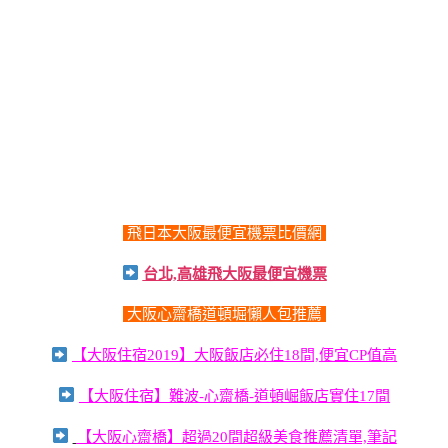
飛日本大阪最便宜機票比價網
台北,高雄飛大阪最便宜機票
大阪心齋橋道頓堀懶人包推薦
【大阪住宿2019】大阪飯店必住18間,便宜CP值高
【大阪住宿】難波-心齋橋-道頓崛飯店實住17間
【大阪心齋橋】超過20間超級美食推薦清單,筆記