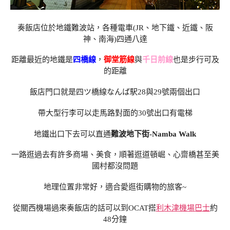
奏飯店位於地鐵難波站，各種電車(JR、地下鐵、近鐵、阪
神、南海)四通八達
距離最近的地鐵是
四橋線
，
御堂筋線
與
千日前線
也是步行可及
的距離
飯店門口就是四ツ橋線なんば駅28與29號兩個出口
帶大型行李可以走馬路對面的30號出口有電梯
地鐵出口下去可以直通
難波地下街-Namba Walk
一路逛過去有許多商場、美食，順著逛道頓崛、心齋橋甚至美
國村都沒問題
地理位置非常好，適合愛逛街購物的旅客~
從關西機場過來奏飯店的話可以到OCAT搭
利木津機場巴士
約
48分鐘