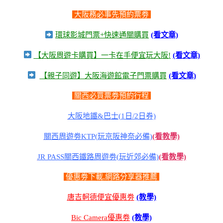
大阪務必事先預約票劵
環球影城門票+快速通關購買
(看文章)
【大阪周遊卡購買】一卡在手便宜玩大阪!
(看文章)
【親子同遊】大阪海遊館電子門票購買
(看文章)
關西必買票劵預約行程
大阪地鐵&巴士(1日/2日券)
關西周遊劵KTP(玩京阪神奈必備)
(看教學)
JR PASS關西鐵路周遊劵(玩近郊必備)
(看教學)
優惠劵下載,網路分享器推薦
唐吉軻德便宜優惠劵
(教學)
Bic Camera優惠劵
(教學)