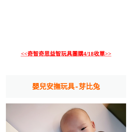
<<奇智奇思益智玩具團購4/18收單>>
嬰兒安撫玩具-芽比兔