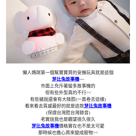
懶人媽咪第一個幫寶寶買的安撫玩具就是這個
芽比兔故事機
~~
市面上充斥著蠻多故事機的
但有些外型真的不行><
有些據說還會有大陸腔(一直卷舌這樣)
看來看去質感最好的就是這款
芽比兔故事機
(保證台灣腔台灣錄音)
老實說我也是觀望很久很久
芽比兔故事機
價格實在也不是太可愛
那時候也擔心買來變成廢物><