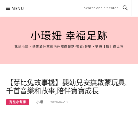
Skip
MENU
to
content
小環妞 幸福足跡
我是小環，熱衷於分享國內外旅遊景點/美食/住宿，夢想【環】遊世界
【芽比兔故事機】嬰幼兒安撫啟蒙玩具,
千首音樂和故事,陪伴寶寶成長
育兒小幫手
小環
2020-04-13