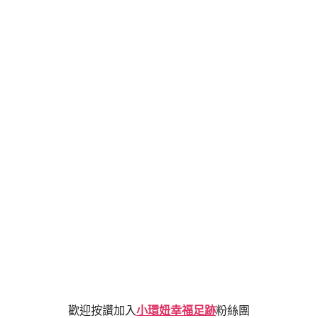
歡迎按讚加入
小環妞幸福足跡
粉絲團