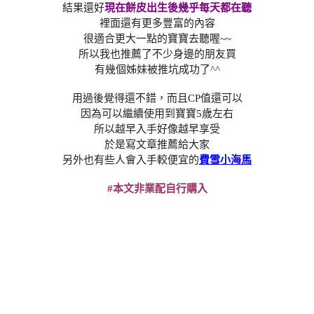
結果還好
現在餅皮出生後幾乎每天都在聽
裡面還有更多豐富的內容
很適合更大一點的寶寶去聽喔~~
所以我也推薦了不少身邊的朋友買
有幾個姊妹被推坑成功了^^
用過後覺得還不錯，而且CP值還可以
因為可以繼續使用到寶寶5歲左右
所以越早入手好像越早享受
於是寫文章推薦給大家
另外也有些人會入手較便宜的
費雪小海馬
#本文非業配自行購入