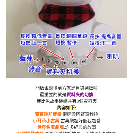
開啟電源後前方就是目錄選擇啦
最重要的就是
資料夾的切換
芽比兔故事機總共有8個資料夾
內容如下:
寶寶睡前音樂
:很輕柔阿寶寶秒睡
小耳朵小古典
:古典樂超好聽我超愛
世界名著劇場
:許多經典的故事