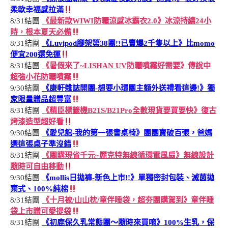
柔軟幸福感拉滿
8/31結團
《最新款WIWI防曬涼感冰霸衣2.0》冰涼持續24小
時，根本夏天必備
8/31結團
《Luvipod腳架第38團!!已賣爆2千隻以上》比momo
便宜200還免運
8/31結團
《暑假來了~LISHAN UV防曬噴霧好需要》傳說中
超強小花防曬噴霧
9/30結團
《康軒雜誌開團-想要小環團主額外送禮看這邊!》獨
家限量贈品超豐富
8/31結團
《精臣標籤機B21S/B21Pro全數現貨要買要快》復古
烤漆造型超好看
9/30結團
《愛兒館-我的第一張書桌椅》團團賣破百張，爸媽
選這張桌子準沒錯
8/31結團
《團購現省千元~麗克特無線循環電風扇》無線設計
隨時可自由移動
9/30結團
《mollis日拋褲-新色上市!!》單獨密封包裝、滅菌拋
棄式、100%純棉
8/31結團
《十月被/山山枕/童伴睡袋，超夯團購駕到》童伴睡
袋上市贈可愛提袋
8/31結團
《初鹿保久乳常態團～隨時來買唷》100%生乳，保