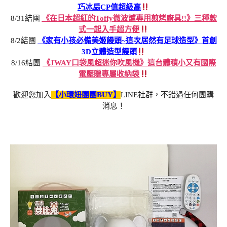
巧冰扇CP值超級高
8/31結團
《在日本超紅的Toffy微波爐專用煎烤廚具!!》三種款
式一起入手超方便
8/2結團
《家有小孩必備美姬饅頭~這次居然有足球造型》首創
3D立體造型饅頭
8/16結團
《JWAY口袋風超迷你吹風機》這台體積小又有國際
電壓贈專屬收納袋
歡迎您加入
【小環妞團團BUY】
LINE社群，不錯過任何團購
消息！