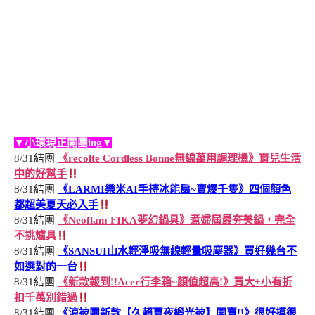
▼小環現正開團ing▼
8/31結團
《recolte Cordless Bonne無線萬用調理機》育兒生活
中的好幫手
8/31結團
《LARMI樂米AI手持冰能扇~賣爆千隻》四個顏色
都超美夏天必入手
8/31結團
《Neoflam FIKA夢幻鍋具》煮婦屆最夯美鍋，完全
不挑爐具
8/31結團
《SANSUI山水輕淨吸無線輕量吸塵器》買好幾台不
如選對的一台
8/31結團
《新款報到!!Acer行李箱~顏值超高!》買大+小有折
扣千萬別錯過
8/31結團
《涼被團新款【久賴夏夜緞光被】開賣!!》很好摸很