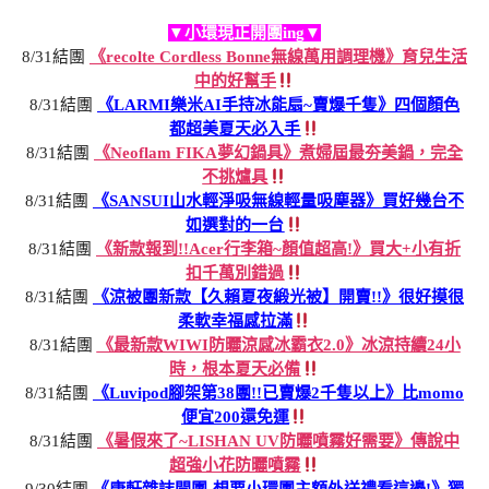
▼小環現正開團ing▼
8/31結團
《recolte Cordless Bonne無線萬用調理機》育兒生活
中的好幫手
8/31結團
《LARMI樂米AI手持冰能扇~賣爆千隻》四個顏色
都超美夏天必入手
8/31結團
《Neoflam FIKA夢幻鍋具》煮婦屆最夯美鍋，完全
不挑爐具
8/31結團
《SANSUI山水輕淨吸無線輕量吸塵器》買好幾台不
如選對的一台
8/31結團
《新款報到!!Acer行李箱~顏值超高!》買大+小有折
扣千萬別錯過
8/31結團
《涼被團新款【久賴夏夜緞光被】開賣!!》很好摸很
柔軟幸福感拉滿
8/31結團
《最新款WIWI防曬涼感冰霸衣2.0》冰涼持續24小
時，根本夏天必備
8/31結團
《Luvipod腳架第38團!!已賣爆2千隻以上》比momo
便宜200還免運
8/31結團
《暑假來了~LISHAN UV防曬噴霧好需要》傳說中
超強小花防曬噴霧