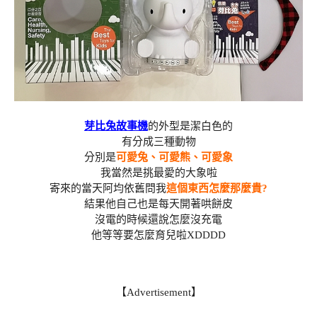
芽比兔故事機
的外型是潔白色的
有分成三種動物
分別是
可愛兔、可愛熊、可愛象
我當然是挑最愛的大象啦
寄來的當天阿均依舊問我
這個東西怎麼那麼貴?
結果他自己也是每天開著哄餅皮
沒電的時候還說怎麼沒充電
他等等要怎麼育兒啦XDDDD
【Advertisement】