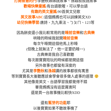
打開智慧的門
:李艷秋姊姊說故事、孫越叔叔說故事
歡唱快樂童謠
:有台語歌喔，可以學台語
有趣的英文童謠
:90首英文兒歌
英文故事ABC
:這個媽媽也可以訓練英文XD
幼兒快樂學習
:唐詩、九九乘法、ㄅㄆㄇ、123等
因為餅皮還小我比較常用的是
睡前音樂
和
古典樂
哄睡的時候我就開
睡前音樂
每次午睡開這個他馬上秒睡
(但晚上就無法了，他一定要奶睡><)
古典樂是我自己喜歡聽
每次跟寶寶陪玩的時候都是開這個
另外故事也都蠻有深度的
尤其是
李艷秋
和
孫越
講的故事都很有寓意
等到寶寶長大後聽應該會學會很多做人處事的道理
其他像是英文、台語學習我都覺得不錯
畢竟媽媽沒有這麼厲害阿
還是買一台故事機比較快XDD
還有
藍芽的功能
耶
以後寶寶如果不聽故事機了