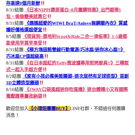
存高達9個月新鮮
8/31結團
《日本NIPPI膠原蛋白~8月團購特惠》出門都帶1
包，偷偷變美就靠它
8/31結團
《媽媽超愛的WIWI BraT/Anlove無鋼圈內衣》質感
爆好價格還超便宜
8/5結團
《現貨到~奧地利Scoot&Ride二合一滑板車》1-5歲都
能使用早買早享受
8/31結團
《極方塊固態雙線行動電源/巧冰扇/迷你冰心扇!!》
巧冰扇CP值超級高
8/31結團
《在日本超紅的Toffy微波爐專用煎烤廚具!!》三種款
式一起入手超方便
8/2結團
《家有小孩必備美姬饅頭~這次居然有足球造型》首創
3D立體造型饅頭
8/16結團
《JWAY口袋風超迷你吹風機》這台體積小又有國際
電壓贈專屬收納袋
歡迎您加入
【小環妞團團BUY】
LINE社群，不錯過任何團購
消息！