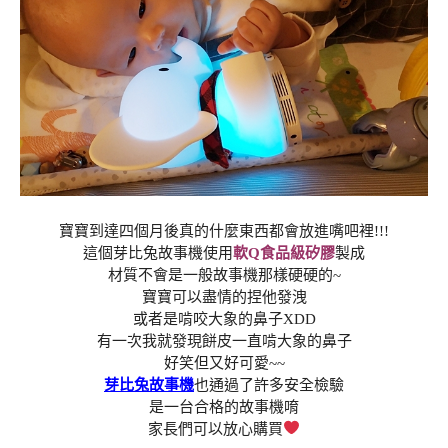
寶寶到達四個月後真的什麼東西都會放進嘴吧裡!!!
這個芽比兔故事機使用
軟Q食品級矽膠
製成
材質不會是一般故事機那樣硬硬的~
寶寶可以盡情的捏他發洩
或者是啃咬大象的鼻子XDD
有一次我就發現餅皮一直啃大象的鼻子
好笑但又好可愛~~
芽比兔故事機
也通過了許多安全檢驗
是一台合格的故事機唷
家長們可以放心購買