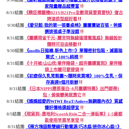
9/30結團
《康軒雜誌開團-想要小環團主額外送禮看這邊!》獨
家限量贈品超豐富
8/31結團
《精臣標籤機B21S/B21Pro全數現貨要買要快》復古
烤漆造型超好看
9/30結團
《愛兒館-我的第一張書桌椅》團團賣破百張，爸媽
選這張桌子準沒錯
8/31結團
《團購現省千元~麗克特無線循環電風扇》無線設計
隨時可自由移動
9/30結團
《mollis日拋褲-新色上市!!》單獨密封包裝、滅菌拋
棄式、100%純棉
8/31結團
《十月被/山山枕/童伴睡袋，超夯團購駕到》童伴睡
袋上市贈可愛提袋
8/31結團
《初鹿保久乳常態團～隨時來買唷》100%生乳，保
存高達9個月新鮮
8/31結團
《日本NIPPI膠原蛋白~8月團購特惠》出門都帶1
包，偷偷變美就靠它
8/31結團
《媽媽超愛的WIWI BraT/Anlove無鋼圈內衣》質感
爆好價格還超便宜
8/5結團
《現貨到~奧地利Scoot&Ride二合一滑板車》1-5歲都
能使用早買早享受
8/31結團
《極方塊固態雙線行動電源/巧冰扇/迷你冰心扇!!》