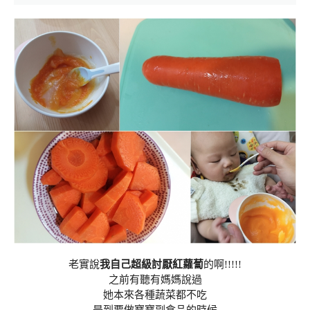
老實說
我自己超級討厭紅蘿蔔
的啊!!!!!
之前有聽有媽媽說過
她本來各種蔬菜都不吃