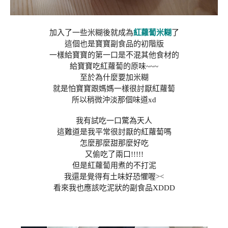
加入了一些米糊後就成為
紅蘿蔔米糊
了
這個也是寶寶副食品的初階版
一樣給寶寶的第一口是不混其他食材的
給寶寶吃紅蘿蔔的原味~~~
至於為什麼要加米糊
就是怕寶寶跟媽媽一樣很討厭紅蘿蔔
所以稍微沖淡那個味道xd
我有試吃一口驚為天人
這難道是我平常很討厭的紅蘿蔔嗎
怎麼那麼甜那麼好吃
又偷吃了兩口!!!!!
但是紅蘿蔔用煮的不打泥
我還是覺得有土味好恐懼喔><
看來我也應該吃泥狀的副食品XDDD