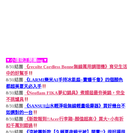
▼小環現正開團ing▼
8/31結團
《recolte Cordless Bonne無線萬用調理機》育兒生活
中的好幫手
8/31結團
《LARMI樂米AI手持冰能扇~賣爆千隻》四個顏色
都超美夏天必入手
8/31結團
《Neoflam FIKA夢幻鍋具》煮婦屆最夯美鍋，完全
不挑爐具
8/31結團
《SANSUI山水輕淨吸無線輕量吸塵器》買好幾台不
如選對的一台
8/31結團
《新款報到!!Acer行李箱~顏值超高!》買大+小有折
扣千萬別錯過
8/31結團
《涼被團新款【久賴夏夜緞光被】開賣!!》很好摸很