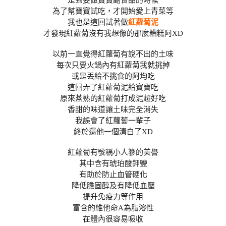
是到要做寶寶副食品的時候
為了幫寶寶試吃，才開始愛上青菜等
我也是這回試著做
紅蘿蔔泥
才發現紅蘿蔔沒有我想像的那麼糟糕阿XD
以前一直覺得紅蘿蔔有說不出的土味
每次只要火鍋內有紅蘿蔔我就挑掉
或是丟給不挑食的阿均吃
這回弄了紅蘿蔔泥給寶寶吃
原來蒸熟的紅蘿蔔打成泥超好吃
香甜的味道讓土味完全消失
我誤會了紅蘿蔔一輩子
終於還他一個清白了XD
紅蘿蔔有號稱小人篸的美譽
其中含有琥珀酸鉀鹽
有助於防止血管硬化
降低膽固醇及有降低血壓
提升免疫力等作用
富含的維他命A為脂溶性
在體內很容易吸收