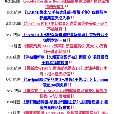
8/31結團
《recolte Cordless Bonne無線萬用調理機》育兒生活
中的好幫手
8/31結團
《LARMI樂米AI手持冰能扇~賣爆千隻》四個顏色
都超美夏天必入手
8/31結團
《Neoflam FIKA夢幻鍋具》煮婦屆最夯美鍋，完全
不挑爐具
8/31結團
《SANSUI山水輕淨吸無線輕量吸塵器》買好幾台不
如選對的一台
8/31結團
《新款報到!!Acer行李箱~顏值超高!》買大+小有折
扣千萬別錯過
8/31結團
《涼被團新款【久賴夏夜緞光被】開賣!!》很好摸很
柔軟幸福感拉滿
8/31結團
《最新款WIWI防曬涼感冰霸衣2.0》冰涼持續24小
時，根本夏天必備
8/31結團
《Luvipod腳架第38團!!已賣爆2千隻以上》比momo
便宜200還免運
8/31結團
《暑假來了~LISHAN UV防曬噴霧好需要》傳說中
超強小花防曬噴霧
9/30結團
《康軒雜誌開團-想要小環團主額外送禮看這邊!》獨
家限量贈品超豐富
8/31結團
《精臣標籤機B21S/B21Pro全數現貨要買要快》復古