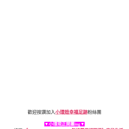
歡迎按讚加入
小環妞幸福足跡
粉絲團
▼小環現正開團ing▼