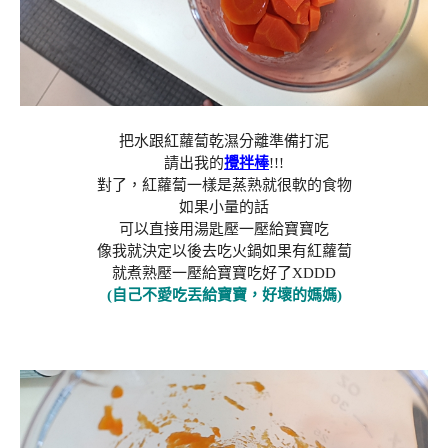
把水跟紅蘿蔔乾濕分離準備打泥
請出我的
攪拌棒
!!!
對了，紅蘿蔔一樣是蒸熟就很軟的食物
如果小量的話
可以直接用湯匙壓一壓給寶寶吃
像我就決定以後去吃火鍋如果有紅蘿蔔
就煮熟壓一壓給寶寶吃好了XDDD
(自己不愛吃丟給寶寶，好壞的媽媽)