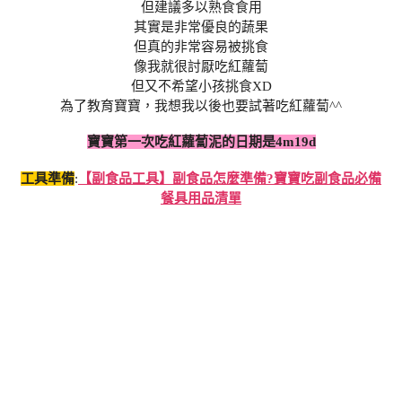
但建議多以熟食食用
其實是非常優良的蔬果
但真的非常容易被挑食
像我就很討厭吃紅蘿蔔
但又不希望小孩挑食XD
為了教育寶寶，我想我以後也要試著吃紅蘿蔔^^
寶寶第一次吃紅蘿蔔泥的日期是4m19d
工具準備
:
【副食品工具】副食品怎麼準備?寶寶吃副食品必備
餐具用品清單