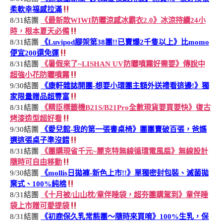
柔軟幸福感拉滿
8/31結團
《最新款WIWI防曬涼感冰霸衣2.0》冰涼持續24小
時，根本夏天必備
8/31結團
《Luvipod腳架第38團!!已賣爆2千隻以上》比momo
便宜200還免運
8/31結團
《暑假來了~LISHAN UV防曬噴霧好需要》傳說中
超強小花防曬噴霧
9/30結團
《康軒雜誌開團-想要小環團主額外送禮看這邊!》獨
家限量贈品超豐富
8/31結團
《精臣標籤機B21S/B21Pro全數現貨要買要快》復古
烤漆造型超好看
9/30結團
《愛兒館-我的第一張書桌椅》團團賣破百張，爸媽
選這張桌子準沒錯
8/31結團
《團購現省千元~麗克特無線循環電風扇》無線設計
隨時可自由移動
9/30結團
《mollis日拋褲-新色上市!!》單獨密封包裝、滅菌拋
棄式、100%純棉
8/31結團
《十月被/山山枕/童伴睡袋，超夯團購駕到》童伴睡
袋上市贈可愛提袋
8/31結團
《初鹿保久乳常態團～隨時來買唷》100%生乳，保