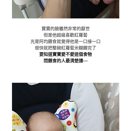
寶寶的臉雖然非常的厭世
但是他超級喜歡紅蘿蔔
光是阿均餵食就覺得他是一口接一口
很快就把整碗紅蘿蔔米糊餵完了
要知道寶寶愛不愛這個食物
問餵食的人最清楚摟~~