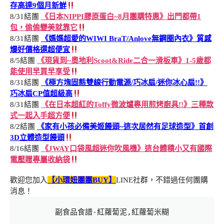
存高達9個月新鮮
8/31結團
《日本NIPPI膠原蛋白~8月團購特惠》出門都帶1
包，偷偷變美就靠它
8/31結團
《媽媽超愛的WIWI BraT/Anlove無鋼圈內衣》質感
爆好價格還超便宜
8/5結團
《現貨到~奧地利Scoot&Ride二合一滑板車》1-5歲都
能使用早買早享受
8/31結團
《極方塊固態雙線行動電源/巧冰扇/迷你冰心扇!!》
巧冰扇CP值超級高
8/31結團
《在日本超紅的Toffy微波爐專用煎烤廚具!!》三種款
式一起入手超方便
8/2結團
《家有小孩必備美姬饅頭~這次居然有足球造型》首創
3D立體造型饅頭
8/16結團
《JWAY口袋風超迷你吹風機》這台體積小又有國際
電壓贈專屬收納袋
歡迎您加入
【小環妞團團BUY】
LINE社群，不錯過任何團購
消息！
副食品食譜-紅蘿蔔泥,紅蘿蔔米糊