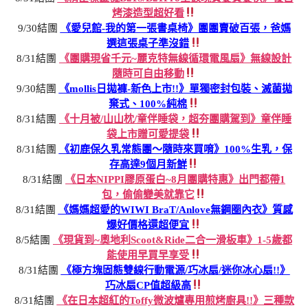
烤漆造型超好看
9/30結團
《愛兒館-我的第一張書桌椅》團團賣破百張，爸媽
選這張桌子準沒錯
8/31結團
《團購現省千元~麗克特無線循環電風扇》無線設計
隨時可自由移動
9/30結團
《mollis日拋褲-新色上市!!》單獨密封包裝、滅菌拋
棄式、100%純棉
8/31結團
《十月被/山山枕/童伴睡袋，超夯團購駕到》童伴睡
袋上市贈可愛提袋
8/31結團
《初鹿保久乳常態團～隨時來買唷》100%生乳，保
存高達9個月新鮮
8/31結團
《日本NIPPI膠原蛋白~8月團購特惠》出門都帶1
包，偷偷變美就靠它
8/31結團
《媽媽超愛的WIWI BraT/Anlove無鋼圈內衣》質感
爆好價格還超便宜
8/5結團
《現貨到~奧地利Scoot&Ride二合一滑板車》1-5歲都
能使用早買早享受
8/31結團
《極方塊固態雙線行動電源/巧冰扇/迷你冰心扇!!》
巧冰扇CP值超級高
8/31結團
《在日本超紅的Toffy微波爐專用煎烤廚具!!》三種款