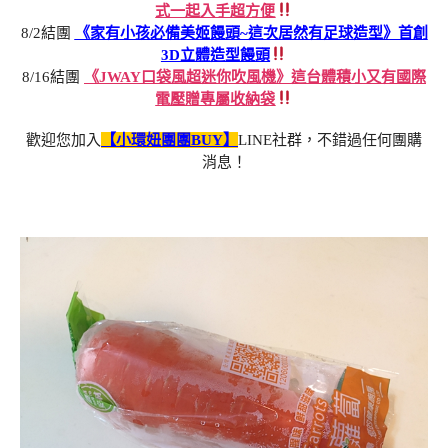
式一起入手超方便
8/2結團
《家有小孩必備美姬饅頭~這次居然有足球造型》首創
3D立體造型饅頭
8/16結團
《JWAY口袋風超迷你吹風機》這台體積小又有國際
電壓贈專屬收納袋
歡迎您加入
【小環妞團團BUY】
LINE社群，不錯過任何團購
消息！