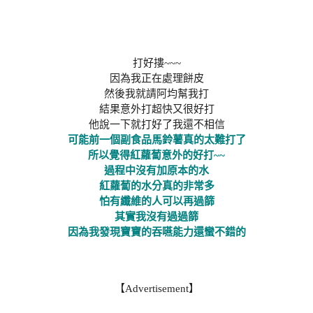
打好摟~~~
因為我正在處理餅皮
然後我就請阿均幫我打
結果意外打超快又很好打
他說一下就打好了我還不相信
可能前一個副食品馬鈴薯真的太難打了
所以覺得紅蘿蔔意外的好打~~
過程中沒有加原本的水
紅蘿蔔的水分真的非常多
怕有纖維的人可以再過篩
其實我沒有過過篩
因為我發現寶寶的吞嚥能力還蠻不錯的
【Advertisement】