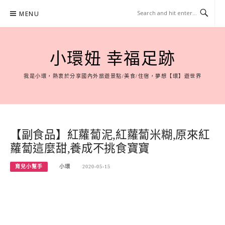
Skip
MENU
to
content
小環妞 幸福足跡
我是小環，熱衷於分享國內外旅遊景點/美食/住宿，夢想【環】遊世界
【副食品】紅蘿蔔泥,紅蘿蔔米糊,原來紅
蘿蔔這麼甜,養成不挑食寶寶
育兒小幫手
小環
2020-05-15