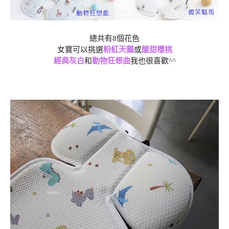
總共有8個花色
女寶可以挑選
粉紅天鵝
或
酸甜櫻桃
經典灰白
和
動物狂想曲
我也很喜歡^^