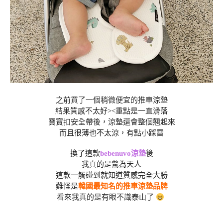
之前買了一個稍微便宜的推車涼墊
結果質感不太好><重點是一直滑落
寶寶扣安全帶後，涼墊還會整個翹起來
而且很薄也不太涼，有點小踩雷
換了這款
bebenuvo涼墊
後
我真的是驚為天人
這款一觸碰到就知道質感完全大勝
難怪是
韓國最知名的推車涼墊品牌
看來我真的是有眼不識泰山了