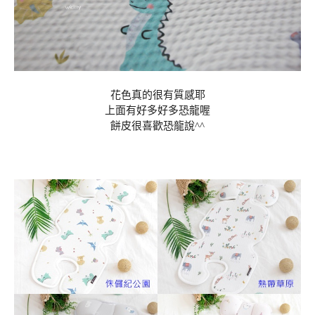
花色真的很有質感耶
上面有好多好多恐龍喔
餅皮很喜歡恐龍說^^