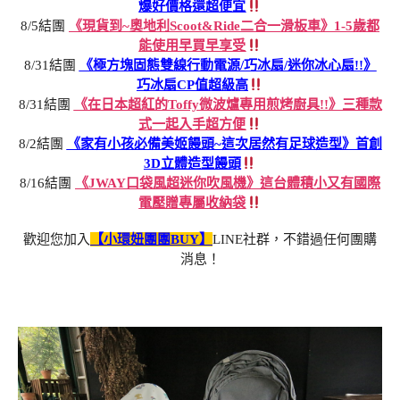
爆好價格還超便宜
8/5結團
《現貨到~奧地利Scoot&Ride二合一滑板車》1-5歲都
能使用早買早享受
8/31結團
《極方塊固態雙線行動電源/巧冰扇/迷你冰心扇!!》
巧冰扇CP值超級高
8/31結團
《在日本超紅的Toffy微波爐專用煎烤廚具!!》三種款
式一起入手超方便
8/2結團
《家有小孩必備美姬饅頭~這次居然有足球造型》首創
3D立體造型饅頭
8/16結團
《JWAY口袋風超迷你吹風機》這台體積小又有國際
電壓贈專屬收納袋
歡迎您加入
【小環妞團團BUY】
LINE社群，不錯過任何團購
消息！