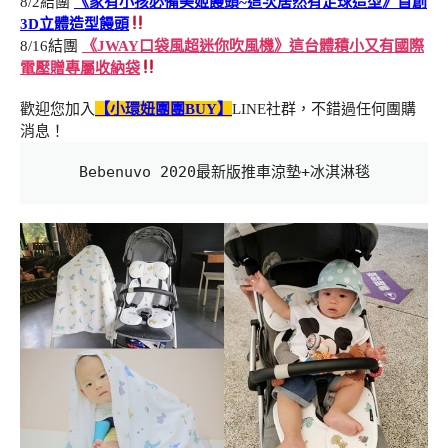
8/2結團
《家有小孩必備美姬饅頭~這次居然有足球造型》首創
3D立體造型饅頭
8/16結團
《JWAY口袋風超迷你吹風機》這台體積小又有國際
電壓贈專屬收納袋
歡迎您加入
【小環妞團團BUY】
LINE社群，不錯過任何團購
消息！
Bebenuvo 2020最新版推車涼墊+冰淇淋毯