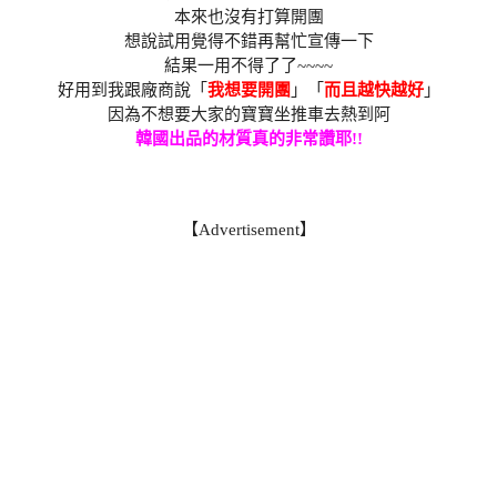
本來也沒有打算開團
想說試用覺得不錯再幫忙宣傳一下
結果一用不得了了~~~~
好用到我跟廠商說「
我想要開團
」「
而且越快越好
」
因為不想要大家的寶寶坐推車去熱到阿
韓國出品的材質真的非常讚耶!!
【Advertisement】