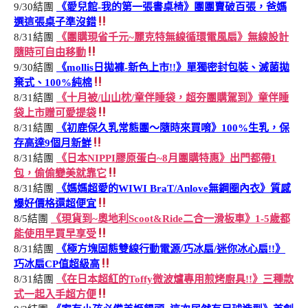
9/30結團
《愛兒館-我的第一張書桌椅》團團賣破百張，爸媽
選這張桌子準沒錯
8/31結團
《團購現省千元~麗克特無線循環電風扇》無線設計
隨時可自由移動
9/30結團
《mollis日拋褲-新色上市!!》單獨密封包裝、滅菌拋
棄式、100%純棉
8/31結團
《十月被/山山枕/童伴睡袋，超夯團購駕到》童伴睡
袋上市贈可愛提袋
8/31結團
《初鹿保久乳常態團～隨時來買唷》100%生乳，保
存高達9個月新鮮
8/31結團
《日本NIPPI膠原蛋白~8月團購特惠》出門都帶1
包，偷偷變美就靠它
8/31結團
《媽媽超愛的WIWI BraT/Anlove無鋼圈內衣》質感
爆好價格還超便宜
8/5結團
《現貨到~奧地利Scoot&Ride二合一滑板車》1-5歲都
能使用早買早享受
8/31結團
《極方塊固態雙線行動電源/巧冰扇/迷你冰心扇!!》
巧冰扇CP值超級高
8/31結團
《在日本超紅的Toffy微波爐專用煎烤廚具!!》三種款
式一起入手超方便