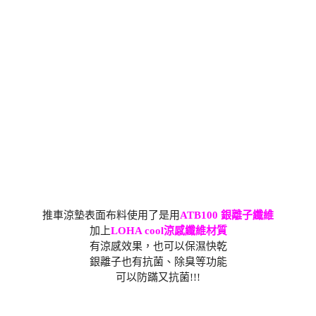
推車涼墊表面布料使用了是用
ATB100 銀離子纖維
加上
LOHA cool涼感纖維材質
有涼感效果，也可以保濕快乾
銀離子也有抗菌、除臭等功能
可以防蹣又抗菌!!!