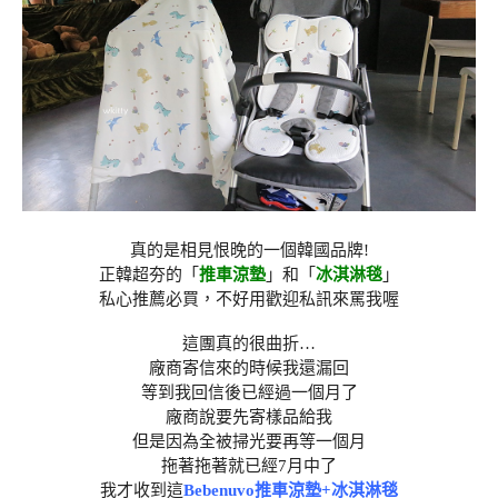
真的是相見恨晚的一個韓國品牌!
正韓超夯的「
推車涼墊
」和「
冰淇淋毯
」
私心推薦必買，不好用歡迎私訊來罵我喔
這團真的很曲折…
廠商寄信來的時候我還漏回
等到我回信後已經過一個月了
廠商說要先寄樣品給我
但是因為全被掃光要再等一個月
拖著拖著就已經7月中了
我才收到這
Bebenuvo推車涼墊+冰淇淋毯