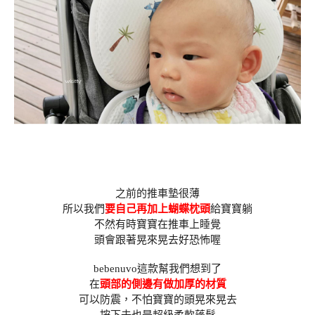
之前的推車墊很薄
所以我們
要自己再加上蝴蝶枕頭
給寶寶躺
不然有時寶寶在推車上睡覺
頭會跟著晃來晃去好恐怖喔
bebenuvo這款幫我們想到了
在
頭部的側邊有做加厚的材質
可以防震，不怕寶寶的頭晃來晃去
按下去也是超級柔軟蓬鬆