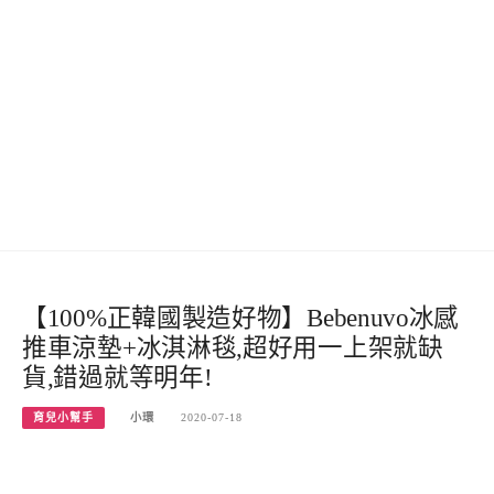
【100%正韓國製造好物】Bebenuvo冰感
推車涼墊+冰淇淋毯,超好用一上架就缺
貨,錯過就等明年!
育兒小幫手
小環
2020-07-18