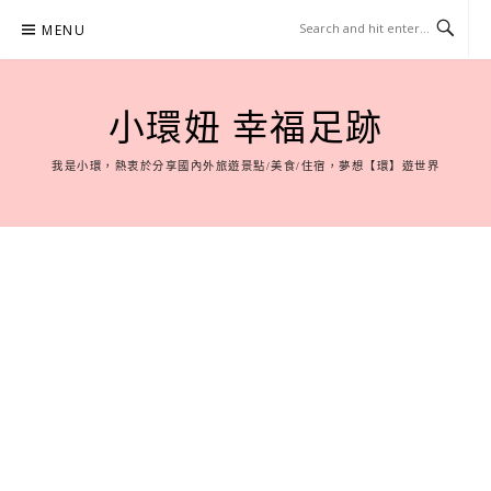
Skip
MENU
to
content
小環妞 幸福足跡
我是小環，熱衷於分享國內外旅遊景點/美食/住宿，夢想【環】遊世界