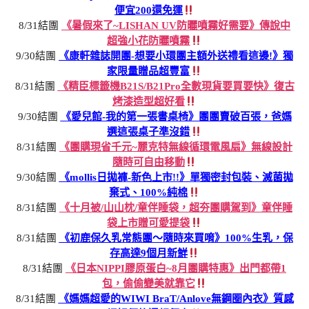
便宜200還免運
8/31結團
《暑假來了~LISHAN UV防曬噴霧好需要》傳說中
超強小花防曬噴霧
9/30結團
《康軒雜誌開團-想要小環團主額外送禮看這邊!》獨
家限量贈品超豐富
8/31結團
《精臣標籤機B21S/B21Pro全數現貨要買要快》復古
烤漆造型超好看
9/30結團
《愛兒館-我的第一張書桌椅》團團賣破百張，爸媽
選這張桌子準沒錯
8/31結團
《團購現省千元~麗克特無線循環電風扇》無線設計
隨時可自由移動
9/30結團
《mollis日拋褲-新色上市!!》單獨密封包裝、滅菌拋
棄式、100%純棉
8/31結團
《十月被/山山枕/童伴睡袋，超夯團購駕到》童伴睡
袋上市贈可愛提袋
8/31結團
《初鹿保久乳常態團～隨時來買唷》100%生乳，保
存高達9個月新鮮
8/31結團
《日本NIPPI膠原蛋白~8月團購特惠》出門都帶1
包，偷偷變美就靠它
8/31結團
《媽媽超愛的WIWI BraT/Anlove無鋼圈內衣》質感