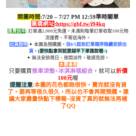
開團時間
:7/20 – 7/27 PM 12:59準時關單
團購網址
:
https://gbf.tw/i94kq
運費說明
: 訂單滿2,000元免運。未滿則每筆訂單收取100元物
流運費，不寄送海外。
出貨說明
:✦ 本團為預購團。
自8/5起依訂單順序陸續安排出
貨
。
(要快點拿到就要越早下單匯款喔~)
✦ 無法安排周日、夜間派件，敬請見諒。
本團優惠
只要購買
推車涼墊+冰淇淋毯組合
，就可以
折價
100元
喔
提醒注意
:
本團的花色都跑很快，賣完就沒有貨
了，要再等很久很久，所以也不會再開預購。建
議大家盡量快點下標喔~沒貨了真的就無法再補
了QQ