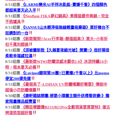
8/31結團
《LARMI樂米AI手持冰能扇~賣爆千隻》四個顏色
都超美夏天必入手
8/31結團
《Neoflam FIKA夢幻鍋具》煮婦屆最夯美鍋，完全
不挑爐具
8/31結團
《SANSUI山水輕淨吸無線輕量吸塵器》買好幾台不
如選對的一台
8/31結團
《新款報到!!Acer行李箱~顏值超高!》買大+小有折
扣千萬別錯過
8/31結團
《涼被團新款【久賴夏夜緞光被】開賣!!》很好摸很
柔軟幸福感拉滿
8/31結團
《最新款WIWI防曬涼感冰霸衣2.0》冰涼持續24小
時，根本夏天必備
8/31結團
《Luvipod腳架第38團!!已賣爆2千隻以上》比momo
便宜200還免運
8/31結團
《暑假來了~LISHAN UV防曬噴霧好需要》傳說中
超強小花防曬噴霧
9/30結團
《康軒雜誌開團-想要小環團主額外送禮看這邊!》獨
家限量贈品超豐富
8/31結團
《精臣標籤機B21S/B21Pro全數現貨要買要快》復古
烤漆造型超好看