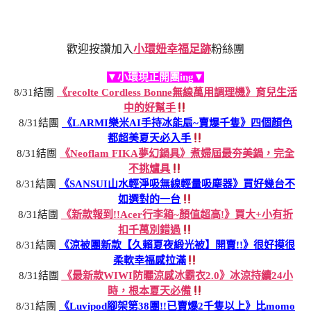
歡迎按讚加入
小環妞幸福足跡
粉絲團
▼小環現正開團ing▼
8/31結團
《recolte Cordless Bonne無線萬用調理機》育兒生活
中的好幫手
8/31結團
《LARMI樂米AI手持冰能扇~賣爆千隻》四個顏色
都超美夏天必入手
8/31結團
《Neoflam FIKA夢幻鍋具》煮婦屆最夯美鍋，完全
不挑爐具
8/31結團
《SANSUI山水輕淨吸無線輕量吸塵器》買好幾台不
如選對的一台
8/31結團
《新款報到!!Acer行李箱~顏值超高!》買大+小有折
扣千萬別錯過
8/31結團
《涼被團新款【久賴夏夜緞光被】開賣!!》很好摸很
柔軟幸福感拉滿
8/31結團
《最新款WIWI防曬涼感冰霸衣2.0》冰涼持續24小
時，根本夏天必備
8/31結團
《Luvipod腳架第38團!!已賣爆2千隻以上》比momo